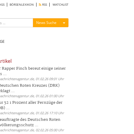
OGS
BÖRSENLEXIKON
RSS
WATCHLIST
Menü ein-/ausblenden
News Suche
GE
rtikel
Rapper Finch bereut einige seiner
 ...
nachrichtenagentur.de, 01.02.26 09:01 Uhr
 Deutschen Roten Kreuzes (DRK)
lagt ...
nachrichtenagentur.de, 01.02.26 01:00 Uhr
r 52 1 Prozent aller Fernzüge der
) ...
nachrichtenagentur.de, 01.02.26 17:10 Uhr
auftragte des Deutschen Roten
völkerungsschutz ...
nachrichtenagentur.de, 02.02.26 05:00 Uhr