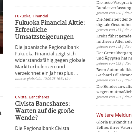
Die neue Vizepräsi
Bundesverfassungs
gelesen von 160 | dts-
,
Fukuoka
Financial
Die Mehrheit der S
Fukuoka Financial Aktie:
digitale Gesundhei
Erfreuliche
gelesen von 153 | dts-
Umsatzsteigerungen
Krebs führt gerad
mittleren Alter selt
Die japanische Regionalbank
gelesen von 148 | dts-
Der Grenzübergang
Fukuoka Financial zeigt sich
und Ägypten hat na
widerstandsfähig gegen globale
gelesen von 133 | dts-
Marktturbulenzen und
Beim Automobilklu
verzeichnet ein Jahresplus ...
Gerhard Hillebrand
boerse-global.de, 19.09.25 16:34 Uhr
gelesen von 123 | dts-
Die Bundesanwalts
wegen mutmaßliche
,
Civista
Bancshares
gelesen von 101 | dts-
Civista Bancshares:
Warten auf die große
n
Weitere Meldu
Wende?
Gloria Burkandt si
Selfies ihres Vaters 
Die Regionalbank Civista