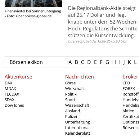
Die Regionalbank-Aktie steigt
Finanzviertel bei Sonnenuntergang
auf 25,17 Dollar und liegt
- Foto: über boerse-global.de
knapp unter dem 52-Wochen-
Hoch. Regulatorische Schritte
stützen die Kursentwicklung.
boerse-global.de, 13.06.26 05:03 Uhr
Börsenlexikon
A
B
C
D
E
F
G
H
I
J
K
L
Aktienkurse
Nachrichten
broker
DAX
Börse
CFD
MDAX
Wirtschaft
FOREX
TECDAX
Politik
Rohstoff
SDAX
Sport
Handels
Dow Jones
Wissenschaft
Handelss
Ausland
Aktien
Polizei
Zertifika
Unterhaltung
Options
International
Börsens
Kalenderblatt