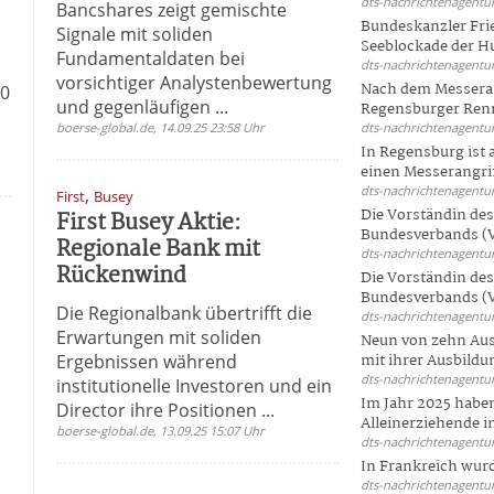
dts-nachrichtenagentur
Bancshares zeigt gemischte
Bundeskanzler Frie
Signale mit soliden
Seeblockade der Hut
Fundamentaldaten bei
dts-nachrichtenagentur
vorsichtiger Analystenbewertung
Nach dem Messeran
00
und gegenläufigen ...
Regensburger Renn
boerse-global.de, 14.09.25 23:58 Uhr
dts-nachrichtenagentur
In Regensburg ist
einen Messerangriff
dts-nachrichtenagentur
,
First
Busey
Die Vorständin de
First Busey Aktie:
Bundesverbands (V
Regionale Bank mit
dts-nachrichtenagentur
Rückenwind
Die Vorständin de
Bundesverbands (V
Die Regionalbank übertrifft die
dts-nachrichtenagentur
Erwartungen mit soliden
Neun von zehn Aus
Ergebnissen während
mit ihrer Ausbildun
dts-nachrichtenagentur
institutionelle Investoren und ein
n
Im Jahr 2025 haben
Director ihre Positionen ...
Alleinerziehende i
boerse-global.de, 13.09.25 15:07 Uhr
dts-nachrichtenagentur
In Frankreich wur
dts-nachrichtenagentur