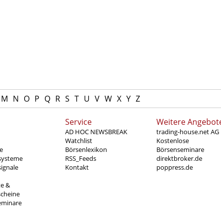
M
N
O
P
Q
R
S
T
U
V
W
X
Y
Z
Service
Weitere Angebot
AD HOC NEWSBREAK
trading-house.net AG
Watchlist
Kostenlose
e
Börsenlexikon
Börsenseminare
systeme
RSS_Feeds
direktbroker.de
ignale
Kontakt
poppress.de
te &
scheine
eminare