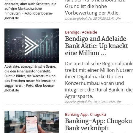
andeutet, aber auch Schatten, die
Grund ist die hohe
auf eine Marktschwäche
Vorbewertung der Aktie.
hindeuten. - Foto: über boerse-
global.de
boerse-global.de, 20.07.26 22:41 Uhr
,
Bendigo
Adelaide
Bendigo and Adelaide
Bank Aktie: Up knackt
eine Million ...
Die australische Regionalbank
Abstrakte, atmosphärische Szene,
treibt mit einer Million Nutzer
die den Finanzsektor darstellt.
ihrer Digitalmarke Up den
Subtile Bilder, die Wachstum und
das Erreichen neuer Meilensteine
Konzernumbau voran und
suggerieren. - Foto: über boerse-
integriert die Rural Bank in die
global.de
Agrarsparte.
boerse-global.de, 10.07.26 03:58 Uhr
,
Banking-App
Chugoku
Banking-App: Chugoku
Bank verknüpft