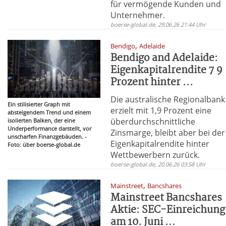
für vermögende Kunden und
Unternehmer.
boerse-global.de, 29.06.26 21:44 Uhr
,
Bendigo
Adelaide
Bendigo and Adelaide:
Eigenkapitalrendite 7 9
Prozent hinter ...
Die australische Regionalbank
Ein stilisierter Graph mit
erzielt mit 1,9 Prozent eine
absteigendem Trend und einem
überdurchschnittliche
isolierten Balken, der eine
Underperformance darstellt, vor
Zinsmarge, bleibt aber bei der
unscharfen Finanzgebäuden. -
Eigenkapitalrendite hinter
Foto: über boerse-global.de
Wettbewerbern zurück.
boerse-global.de, 20.06.26 03:58 Uhr
,
Mainstreet
Bancshares
Mainstreet Bancshares
Aktie: SEC-Einreichung
am 10. Juni ...