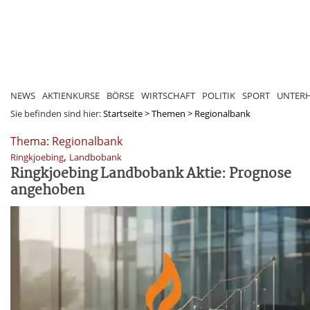
NEWS
AKTIENKURSE
BÖRSE
WIRTSCHAFT
POLITIK
SPORT
UNTER
Sie befinden sind hier:
Startseite
>
Themen
>
Regionalbank
Thema: Regionalbank
,
Ringkjoebing
Landbobank
Ringkjoebing Landbobank Aktie: Prognose
angehoben