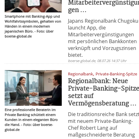
Mitarbeitervergünstigu
gen ...
Smartphone mit Banking-App und
Japans Regionalbank Chugoku
Wohlfahrtssymbolen, gehalten von
Händen in einem modernen
launcht App, die
japanischen Büro. - Foto: über
Mitarbeitervergünstigungen
boerse-global.de
mit persönlichen Bankkonten
verknüpft und Vorzugszinsen
bietet.
boerse-global.de, 08.07.26 14:37 Uhr
,
Regionalbank
Private-Banking-Spitze
Regionalbank: Neue
Private-Banking-Spitz
setzt auf
Vermögensberatung ...
Eine professionelle Beraterin im
Die traditionsreiche Bank setz
Private Banking schüttelt einem
Kunden in einem eleganten Büro
mit neuem Private-Banking-
die Hand. - Foto: über boerse-
Chef Robert Lang auf
global.de
maßgeschneiderte Beratung