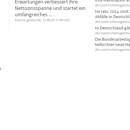
ihre Habilitation an
Erwartungen verbessert ihre
dts-nachrichtenagentur
Nettozinsspanne und startet ein
Im Jahr 2024 sind 
umfangreiches ...
Abfälle in Deutschl
boerse-global.de, 12.09.25 11:04 Uhr
dts-nachrichtenagentur
In Deutschland gi
dts-nachrichtenagentur
Die Bundesarbeit
befürchtet neue Här
dts-nachrichtenagentur
n