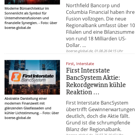
Northfield Bancorp und
Moderne Büroarchitektur im
Columbia Financial haben ihre
Sonnenlicht als Symbol für
Fusion vollzogen. Die neue
Unternehmensfusionen und
finanzielle Synergien. - Foto: über
Regionalbank umfasst über 1
boerse-global.de
Filialen und eine Bilanzsumme
von rund 18 Milliarden US-
Dollar. ...
boerse-global.de, 01.08.26 04:15 Uhr
,
First
Interstate
First Interstate
BancSystem Aktie:
Rekordgewinn kühle
Reaktion ...
Abstrakte Darstellung einer
First Interstate BancSystem
modernen Finanzwelt mit
glänzenden Glasfassaden und
übertrifft Gewinnerwartunge
kühler Lichtstimmung. - Foto: über
deutlich, doch die Aktie fällt.
boerse-global.de
Grund ist die schrumpfende
Bilanz der Regionalbank.
boerse-global.de, 24.07.26 16:42 Uhr