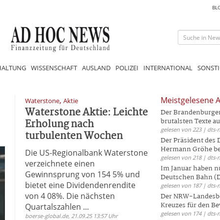
BL
HALTUNG
WISSENSCHAFT
AUSLAND
POLIZEI
INTERNATIONAL
SONSTI
,
Meistgelesene A
Waterstone
Aktie
Waterstone Aktie: Leichte
Der Brandenburger 
Erholung nach
brutalsten Texte aus
gelesen von 223 | dts-
turbulenten Wochen
Der Präsident des
Hermann Gröhe bek
Die US-Regionalbank Waterstone
gelesen von 218 | dts-
verzeichnete einen
Im Januar haben nu
Gewinnsprung von 154 5% und
Deutschen Bahn (DB
bietet eine Dividendenrendite
gelesen von 187 | dts-
von 4 08%. Die nächsten
Der NRW-Landesbe
Kreuzes für den Be
Quartalszahlen ...
gelesen von 174 | dts-
boerse-global.de, 21.09.25 13:57 Uhr