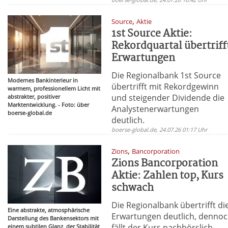
,
Source
Aktie
1st Source Aktie:
Rekordquartal übertriff
Erwartungen
Die Regionalbank 1st Source
Modernes Bankinterieur in
übertrifft mit Rekordgewinn
warmem, professionellem Licht mit
und steigender Dividende die
abstrakter, positiver
Marktentwicklung. - Foto: über
Analystenerwartungen
boerse-global.de
deutlich.
boerse-global.de, 24.07.26 01:17 Uhr
,
Zions
Bancorporation
Zions Bancorporation
Aktie: Zahlen top, Kurs
schwach
Die Regionalbank übertrifft di
Eine abstrakte, atmosphärische
Erwartungen deutlich, denno
Darstellung des Bankensektors mit
fällt der Kurs nachbörslich.
einem subtilen Glanz, der Stabilität