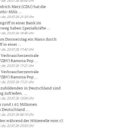
.de, 24.07.26 06:00 Uhr
drich Merz (CDU) hat die
hi-Miliz ...
.de, 23.07.26 21:33 Uhr
griff in einer Bank im
weg haben Spezialkräfte ...
.de, 23.07.26 18:46 Uhr
 am Donnerstag ein Mann durch
 in einer ...
.de, 23.07.26 17:42 Uhr
s Verbraucherzentrale
ZBV) Ramona Pop ...
.de, 23.07.26 17:21 Uhr
s Verbraucherzentrale
ZBV) Ramona Pop ...
.de, 23.07.26 17:21 Uhr
zubildenden in Deutschland sind
g zufrieden. ...
.de, 23.07.26 13:04 Uhr
 rund 1 62 Millionen
n Deutschland ...
.de, 23.07.26 08:19 Uhr
den während der Hitzewelle vom 17.
.de, 22.07.26 23:03 Uhr