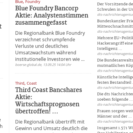
,
Blue
Foundry
Der Vorsitzende d
Blue Foundry Bancorp
Schwulen in der Un
Aktie: Analystenstimmen
dts-nachrichtenagentur
zusammengefasst
Bundeskanzler Fri
t
Mittwochnachmitta
dts-nachrichtenagentur
Die Regionalbank Blue Foundry
Mehrere EU-Politi
verzeichnet schrumpfende
Hackerangriff ein
Verluste und deutliches
Intelligenz ...
Umsatzwachstum während
dts-nachrichtenagentur
institutionelle Investoren wie ...
Die Bundesanwalts
boerse-global.de, 13.09.25 14:04 Uhr
mutmaßlichen Köpfe
dts-nachrichtenagentur
Künstliche Intellig
,
festen Bestandteil .
Third
Coast
dts-nachrichtenagentur
Third Coast Bancshares
Die dts Nachrichten
Aktie:
soeben folgende ...
Wirtschaftsprognosen
dts-nachrichtenagentur
übertroffen! ...
Frauen sorgen weite
Männer und der ...
e
Die Regionalbank übertrifft mit
dts-nachrichtenagentur
ch
Gewinn und Umsatz deutlich die
Insgesamt 1.571 Wi