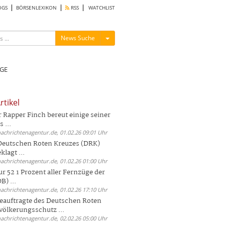
OGS
BÖRSENLEXIKON
RSS
WATCHLIST
Menü ein-/ausblenden
News Suche
GE
rtikel
Rapper Finch bereut einige seiner
 ...
nachrichtenagentur.de, 01.02.26 09:01 Uhr
 Deutschen Roten Kreuzes (DRK)
lagt ...
nachrichtenagentur.de, 01.02.26 01:00 Uhr
r 52 1 Prozent aller Fernzüge der
) ...
nachrichtenagentur.de, 01.02.26 17:10 Uhr
auftragte des Deutschen Roten
völkerungsschutz ...
nachrichtenagentur.de, 02.02.26 05:00 Uhr