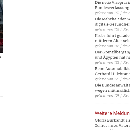
Die neue Vizepräsi
Bundesverfassungs
gelesen von 160 | dts-
Die Mehrheit der S
digitale Gesundhei
gelesen von 153 | dts-
Krebs führt gerad
mittleren Alter selt
gelesen von 148 | dts-
Der Grenzübergang
e
und Ägypten hat na
gelesen von 133 | dts-
Beim Automobilklu
Gerhard Hillebrand
gelesen von 123 | dts-
Die Bundesanwalts
wegen mutmaßliche
gelesen von 101 | dts-
Weitere Meldu
Gloria Burkandt si
Selfies ihres Vaters 