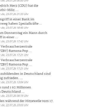
.de, 24.07.26 06:00 Uhr
drich Merz (CDU) hat die
hi-Miliz ...
.de, 23.07.26 21:33 Uhr
griff in einer Bank im
weg haben Spezialkräfte ...
.de, 23.07.26 18:46 Uhr
 am Donnerstag ein Mann durch
 in einer ...
.de, 23.07.26 17:42 Uhr
s Verbraucherzentrale
ZBV) Ramona Pop ...
.de, 23.07.26 17:21 Uhr
s Verbraucherzentrale
ZBV) Ramona Pop ...
.de, 23.07.26 17:21 Uhr
zubildenden in Deutschland sind
g zufrieden. ...
.de, 23.07.26 13:04 Uhr
 rund 1 62 Millionen
n Deutschland ...
.de, 23.07.26 08:19 Uhr
den während der Hitzewelle vom 17.
.de, 22.07.26 23:03 Uhr