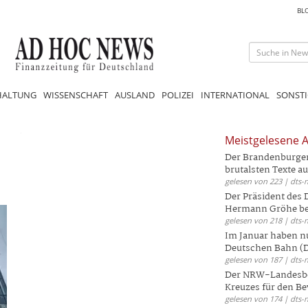
BL
HALTUNG
WISSENSCHAFT
AUSLAND
POLIZEI
INTERNATIONAL
SONSTI
Meistgelesene A
Der Brandenburger 
brutalsten Texte aus
gelesen von 223 | dts-
Der Präsident des
Hermann Gröhe bek
gelesen von 218 | dts-
Im Januar haben nu
Deutschen Bahn (DB
gelesen von 187 | dts-
Der NRW-Landesbe
Kreuzes für den Be
gelesen von 174 | dts-