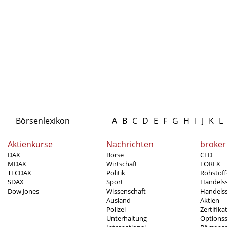
Börsenlexikon
A
B
C
D
E
F
G
H
I
J
K
L
Aktienkurse
Nachrichten
broker
DAX
Börse
CFD
MDAX
Wirtschaft
FOREX
TECDAX
Politik
Rohstoff
SDAX
Sport
Handels
Dow Jones
Wissenschaft
Handelss
Ausland
Aktien
Polizei
Zertifika
Unterhaltung
Options