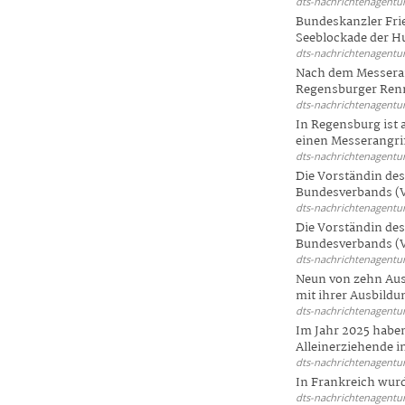
dts-nachrichtenagentur
Bundeskanzler Frie
Seeblockade der Hut
dts-nachrichtenagentur
Nach dem Messeran
Regensburger Renn
dts-nachrichtenagentur
In Regensburg ist
einen Messerangriff
dts-nachrichtenagentur
Die Vorständin de
Bundesverbands (V
dts-nachrichtenagentur
Die Vorständin de
Bundesverbands (V
dts-nachrichtenagentur
Neun von zehn Aus
mit ihrer Ausbildun
dts-nachrichtenagentur
Im Jahr 2025 haben
Alleinerziehende i
dts-nachrichtenagentur
In Frankreich wur
dts-nachrichtenagentur