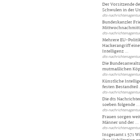
Der Vorsitzende d
Schwulen in der Un
dts-nachrichtenagentur
Bundeskanzler Fri
Mittwochnachmitta
dts-nachrichtenagentur
Mehrere EU-Politi
Hackerangriff ein
Intelligenz ...
dts-nachrichtenagentur
Die Bundesanwalts
mutmaßlichen Köpfe
dts-nachrichtenagentur
Künstliche Intellig
festen Bestandteil .
dts-nachrichtenagentur
Die dts Nachrichten
soeben folgende ...
dts-nachrichtenagentur
Frauen sorgen weite
Männer und der ...
dts-nachrichtenagentur
Insgesamt 1.571 Wi