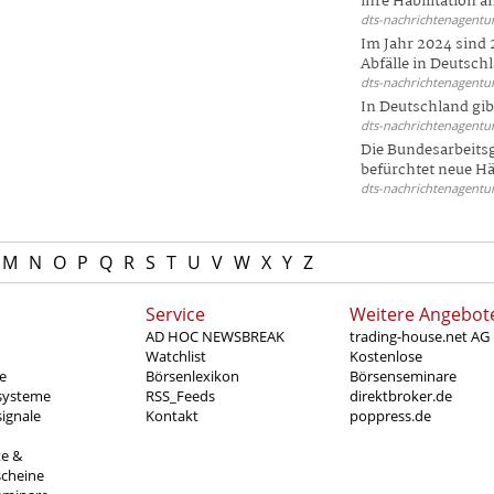
ihre Habilitation an
dts-nachrichtenagentur
Im Jahr 2024 sind 
Abfälle in Deutschl
dts-nachrichtenagentur
In Deutschland gi
dts-nachrichtenagentur
Die Bundesarbeit
befürchtet neue Här
dts-nachrichtenagentur
M
N
O
P
Q
R
S
T
U
V
W
X
Y
Z
Service
Weitere Angebot
AD HOC NEWSBREAK
trading-house.net AG
Watchlist
Kostenlose
e
Börsenlexikon
Börsenseminare
systeme
RSS_Feeds
direktbroker.de
ignale
Kontakt
poppress.de
te &
scheine