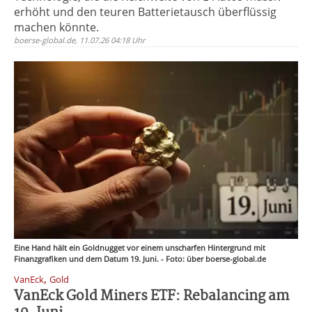
erhöht und den teuren Batterietausch überflüssig
machen könnte.
boerse-global.de, 11.07.26 04:18 Uhr
Eine Hand hält ein Goldnugget vor einem unscharfen Hintergrund mit
Finanzgrafiken und dem Datum 19. Juni. - Foto: über boerse-global.de
,
VanEck
Gold
VanEck Gold Miners ETF: Rebalancing am