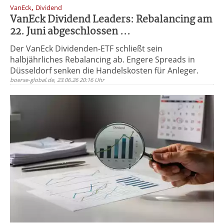
,
VanEck
Dividend
VanEck Dividend Leaders: Rebalancing am
22. Juni abgeschlossen ...
Der VanEck Dividenden-ETF schließt sein
halbjährliches Rebalancing ab. Engere Spreads in
Düsseldorf senken die Handelskosten für Anleger.
boerse-global.de, 23.06.26 20:16 Uhr