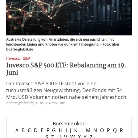
Abstrakte Darstellung von Finanzdaten, die sich neu ausrichten, mit
leuchtenden Linien und Knoten vor dunklem Hintergrund. - Foto: über
boerse-global.de
,
Invesco
S&P
Invesco S&P 500 ETF: Rebalancing am 19.
Juni
Der Invesco S&P 500 ETF steht vor einer
turnusmäßigen Neugewichtung. Der Fonds mit 54
Mrd. USD Volumen notiert nahe seinem Jahreshoch.
boerse-global.de, 12.06.26 07:27 Uhr
Börsenlexikon
A
B
C
D
E
F
G
H
I
J
K
L
M
N
O
P
Q
R
S
T
U
V
W
X
Y
Z