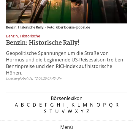
Benzin: Historische Rally! - Foto: über boerse-global.de
,
Benzin
Historische
Benzin: Historische Rally!
Geopolitische Spannungen um die Straße von
Hormus und die beginnende US-Reisesaison treiben
Benzinpreise und den RICI-Index auf historische
Höhen.
boerse-global.de, 12.04.26 07:45 Uhr
Börsenlexikon
A
B
C
D
E
F
G
H
I
J
K
L
M
N
O
P
Q
R
S
T
U
V
W
X
Y
Z
Menü