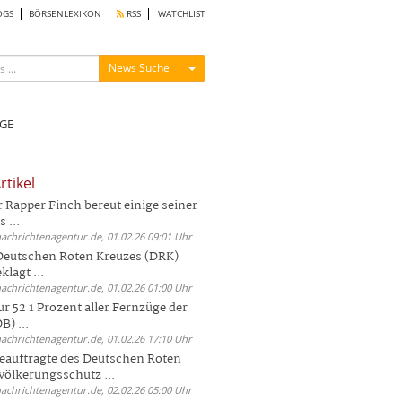
OGS
BÖRSENLEXIKON
RSS
WATCHLIST
Menü ein-/ausblenden
News Suche
GE
rtikel
Rapper Finch bereut einige seiner
 ...
nachrichtenagentur.de, 01.02.26 09:01 Uhr
 Deutschen Roten Kreuzes (DRK)
lagt ...
nachrichtenagentur.de, 01.02.26 01:00 Uhr
r 52 1 Prozent aller Fernzüge der
) ...
nachrichtenagentur.de, 01.02.26 17:10 Uhr
auftragte des Deutschen Roten
völkerungsschutz ...
nachrichtenagentur.de, 02.02.26 05:00 Uhr