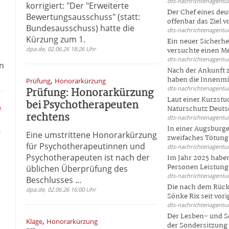
dts-nachrichtenagentur
korrigiert: "Der "Erweiterte
Der Chef eines deu
Bewertungsausschuss" (statt:
offenbar das Ziel 
Bundesausschuss) hatte die
dts-nachrichtenagentur
Kürzung zum 1.
Ein neuer Sicherhe
dpa.de, 02.06.26 18:26 Uhr
versuchte einen Me
dts-nachrichtenagentur
en
Nach der Ankunft 
,
haben die Innenmin
Prüfung
Honorarkürzung
dts-nachrichtenagentur
Prüfung: Honorarkürzung
Laut einer Kurzstu
bei Psychotherapeuten
e
Naturschutz Deutsc
rechtens
dts-nachrichtenagentur
In einer Augsburge
9
Eine umstrittene Honorarkürzung
zweifaches Tötungsd
für Psychotherapeutinnen und
dts-nachrichtenagentur
Psychotherapeuten ist nach der
Im Jahr 2025 haben
Personen Leistunge
üblichen Überprüfung des
dts-nachrichtenagentur
Beschlusses ...
Die nach dem Rück
dpa.de, 02.06.26 16:00 Uhr
Sönke Rix seit vorig
dts-nachrichtenagentur
Der Lesben- und S
,
Klage
Honorarkürzung
der Sondersitzung d