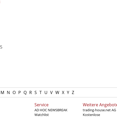
t
,5
M
N
O
P
Q
R
S
T
U
V
W
X
Y
Z
Service
Weitere Angebot
AD HOC NEWSBREAK
trading-house.net AG
Watchlist
Kostenlose