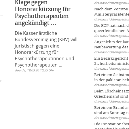
Klage gegen
dts-nachrichtenagentur
Honorarkürzung für
Nach dem Vorstoß 
Ministerpräsidente
Psychotherapeuten
dts-nachrichtenagentur
angekündigt ...
Die FDP hat nach 
queerfeindlichen A
Die Kassenärztliche
dts-nachrichtenagentur
Bundesvereinigung (KBV) will
Angesichts der la
juristisch gegen eine
Neubewertung des 
Honorarkürzung für
dts-nachrichtenagentur
Psychotherapeutinnen und
Ein Bezirksgericht
Sicherheitsminister
Psychotherapeuten ...
dts-nachrichtenagentur
dpa.de, 19.03.26 10:55 Uhr
Bei einem Selbstmo
in der pakistanisch
r
dts-nachrichtenagentur
Beim Löscheinsatz
Griechenland sind .
dts-nachrichtenagentur
Bei einem Brand a
sind am Sonntag na
dts-nachrichtenagentur
Die Innovationsber