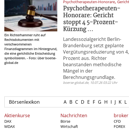
,
Psychotherapeuten-Honorare
Gerich
Psychotherapeuten-
Honorare: Gericht
stoppt 4 5-Prozent-
Kürzung ...
Ein Richterhammer ruht auf
Landessozialgericht Berlin-
Rechtsdokumenten mit
verschwommenen
Brandenburg setzt geplante
Finanzdiagrammen im Hintergrund,
Vergütungsreduzierung von 4
die eine gerichtliche Entscheidung
Prozent aus. Richter
symbolisieren. - Foto: über boerse-
global.de
beanstanden methodische
Mängel in der
Berechnungsgrundlage.
boerse-global.de, 10.07.26 03:22 Uhr
Börsenlexikon
A
B
C
D
E
F
G
H
I
J
K
L
Aktienkurse
Nachrichten
broker
DAX
Börse
CFD
MDAX
Wirtschaft
FOREX