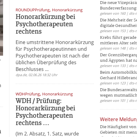
Die neue Vizepräsi
Bundesverfassungs
,
ROUNDUPPrüfung
Honorarkürzung
gelesen von 160 | dts-
Honorarkürzung bei
Die Mehrheit der S
Psychotherapeuten
digitale Gesundhei
rechtens
gelesen von 153 | dts-
Krebs führt gerad
Eine umstrittene Honorarkürzung
mittleren Alter selt
für Psychotherapeutinnen und
gelesen von 148 | dts-
Der Grenzübergang
Psychotherapeuten ist nach der
m
und Ägypten hat na
üblichen Überprüfung des
gelesen von 133 | dts-
Beschlusses ...
Beim Automobilklu
dpa.de, 02.06.26 18:32 Uhr
Gerhard Hillebrand
gelesen von 123 | dts-
n
Die Bundesanwalts
,
WDHPrüfung
Honorarkürzung
wegen mutmaßliche
WDH / Prüfung:
gelesen von 101 | dts-
Honorarkürzung bei
Psychotherapeuten
Weitere Meldu
rechtens ...
Die Häufigkeit von 
n
Gebieten mit mensc
(Im 2. Absatz, 1. Satz, wurde