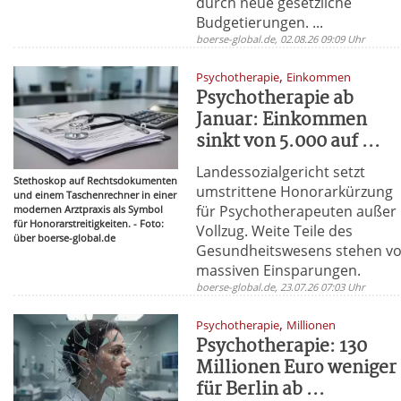
durch neue gesetzliche
Budgetierungen. ...
boerse-global.de, 02.08.26 09:09 Uhr
,
Psychotherapie
Einkommen
Psychotherapie ab
Januar: Einkommen
sinkt von 5.000 auf ...
Landessozialgericht setzt
Stethoskop auf Rechtsdokumenten
umstrittene Honorarkürzung
und einem Taschenrechner in einer
für Psychotherapeuten außer
modernen Arztpraxis als Symbol
für Honorarstreitigkeiten. - Foto:
Vollzug. Weite Teile des
über boerse-global.de
Gesundheitswesens stehen vo
massiven Einsparungen.
boerse-global.de, 23.07.26 07:03 Uhr
,
Psychotherapie
Millionen
Psychotherapie: 130
Millionen Euro weniger
für Berlin ab ...