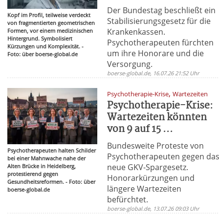
Der Bundestag beschließt ein
Kopf im Profil, teilweise verdeckt
Stabilisierungsgesetz für die
von fragmentierten geometrischen
Krankenkassen.
Formen, vor einem medizinischen
Hintergrund. Symbolisiert
Psychotherapeuten fürchten
Kürzungen und Komplexität. -
um ihre Honorare und die
Foto: über boerse-global.de
Versorgung.
boerse-global.de, 16.07.26 21:52 Uhr
,
Psychotherapie-Krise
Wartezeiten
Psychotherapie-Krise:
Wartezeiten könnten
von 9 auf 15 ...
Bundesweite Proteste von
Psychotherapeuten halten Schilder
Psychotherapeuten gegen da
bei einer Mahnwache nahe der
neue GKV-Spargesetz.
Alten Brücke in Heidelberg,
protestierend gegen
Honorarkürzungen und
Gesundheitsreformen. - Foto: über
längere Wartezeiten
boerse-global.de
befürchtet.
boerse-global.de, 13.07.26 09:03 Uhr