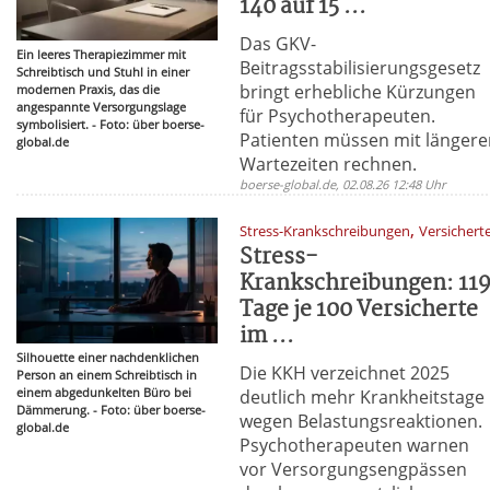
140 auf 15 ...
Das GKV-
Ein leeres Therapiezimmer mit
Beitragsstabilisierungsgesetz
Schreibtisch und Stuhl in einer
bringt erhebliche Kürzungen
modernen Praxis, das die
angespannte Versorgungslage
für Psychotherapeuten.
symbolisiert. - Foto: über boerse-
Patienten müssen mit länger
global.de
Wartezeiten rechnen.
boerse-global.de, 02.08.26 12:48 Uhr
,
Stress-Krankschreibungen
Versichert
Stress-
Krankschreibungen: 11
Tage je 100 Versicherte
im ...
Silhouette einer nachdenklichen
Die KKH verzeichnet 2025
Person an einem Schreibtisch in
einem abgedunkelten Büro bei
deutlich mehr Krankheitstage
Dämmerung. - Foto: über boerse-
wegen Belastungsreaktionen.
global.de
Psychotherapeuten warnen
vor Versorgungsengpässen