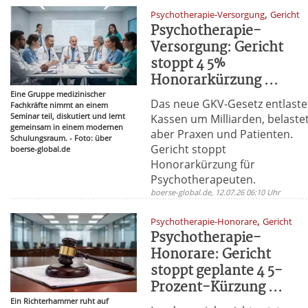
,
Psychotherapie-Versorgung
Gericht
Psychotherapie-
Versorgung: Gericht
stoppt 4 5%
Honorarkürzung ...
Eine Gruppe medizinischer
Das neue GKV-Gesetz entlaste
Fachkräfte nimmt an einem
Seminar teil, diskutiert und lernt
Kassen um Milliarden, belaste
gemeinsam in einem modernen
aber Praxen und Patienten.
Schulungsraum. - Foto: über
Gericht stoppt
boerse-global.de
Honorarkürzung für
Psychotherapeuten.
boerse-global.de, 12.07.26 06:10 Uhr
,
Psychotherapie-Honorare
Gericht
Psychotherapie-
Honorare: Gericht
stoppt geplante 4 5-
Prozent-Kürzung ...
Ein Richterhammer ruht auf