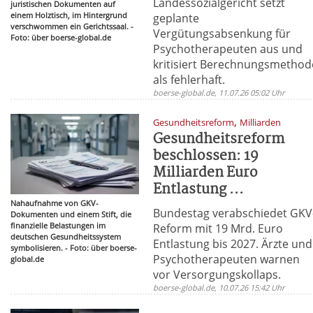
Landessozialgericht setzt
juristischen Dokumenten auf
einem Holztisch, im Hintergrund
geplante
verschwommen ein Gerichtssaal. -
Vergütungsabsenkung für
Foto: über boerse-global.de
Psychotherapeuten aus und
kritisiert Berechnungsmethod
als fehlerhaft.
boerse-global.de, 11.07.26 05:02 Uhr
,
Gesundheitsreform
Milliarden
Gesundheitsreform
beschlossen: 19
Milliarden Euro
Entlastung ...
Nahaufnahme von GKV-
Bundestag verabschiedet GKV
Dokumenten und einem Stift, die
finanzielle Belastungen im
Reform mit 19 Mrd. Euro
deutschen Gesundheitssystem
Entlastung bis 2027. Ärzte und
symbolisieren. - Foto: über boerse-
Psychotherapeuten warnen
global.de
vor Versorgungskollaps.
boerse-global.de, 10.07.26 15:42 Uhr