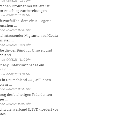
.de, 05.08.26 10:34 Uhr
tschen Drohnenherstellers ist
von Anschlagsvorbereitungen ...
.de, 05.08.26 10:24 Uhr
itsvorfall bei dem ein KI-Agent
nschen ...
.de, 05.08.26 07:46 Uhr
zehntausender Migranten auf Ceuta
ister ...
.de, 04.08.26 16:34 Uhr
die die der Bund für Umwelt und
hland ...
.de, 04.08.26 16:10 Uhr
r Asylunterkunft hat es ein
elikt ...
.de, 04.08.26 11:53 Uhr
 in Deutschland 22 5 Millionen
n in ...
.de, 04.08.26 08:20 Uhr
zug des bisherigen Präsidenten
er ...
.de, 04.08.26 00:00 Uhr
chwulenverband (LSVD) fordert vor
es ...