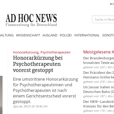
BL
HALTUNG
WISSENSCHAFT
AUSLAND
POLIZEI
INTERNATIONAL
SONSTI
,
Meistgelesene A
Honorarkürzung
Psychotherapeuten
Honorarkürzung bei
Der Brandenburger 
Psychotherapeuten
brutalsten Texte aus
gelesen von 223 | dts-
vorerst gestoppt
Der Präsident des
Hermann Gröhe bek
Eine umstrittene Honorarkürzung
gelesen von 218 | dts-
für Psychotherapeutinnen und
Im Januar haben nu
Psychotherapeuten ist nach
Deutschen Bahn (DB
einem Gerichtsentscheid vorerst
gelesen von 187 | dts-
gestoppt.
Der NRW-Landesbe
Kreuzes für den Be
dpa.de, 09.07.26 18:46 Uhr
gelesen von 174 | dts-