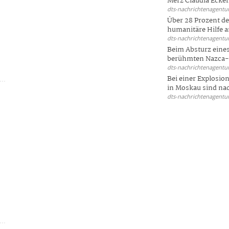
Merz Claudia Eckert
dts-nachrichtenagentur
Über 28 Prozent de
humanitäre Hilfe a
dts-nachrichtenagentur
Beim Absturz eines
berühmten Nazca-Li
dts-nachrichtenagentur
Bei einer Explosio
in Moskau sind nac
dts-nachrichtenagentur
s