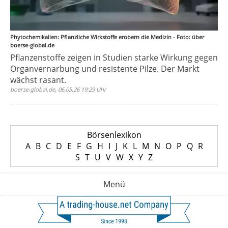
Phytochemikalien: Pflanzliche Wirkstoffe erobern die Medizin - Foto: über
boerse-global.de
Pflanzenstoffe zeigen in Studien starke Wirkung gegen
Organvernarbung und resistente Pilze. Der Markt
wächst rasant.
boerse-global.de, 06.05.26 19:29 Uhr
Börsenlexikon
A
B
C
D
E
F
G
H
I
J
K
L
M
N
O
P
Q
R
S
T
U
V
W
X
Y
Z
Menü