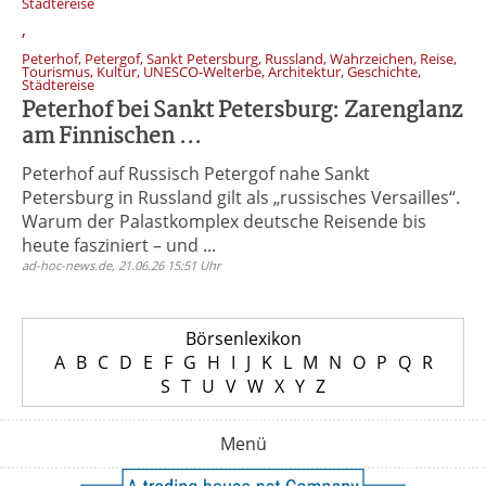
Städtereise
,
Peterhof, Petergof, Sankt Petersburg, Russland, Wahrzeichen, Reise,
Tourismus, Kultur, UNESCO-Welterbe, Architektur, Geschichte,
Städtereise
Peterhof bei Sankt Petersburg: Zarenglanz
am Finnischen ...
Peterhof auf Russisch Petergof nahe Sankt
Petersburg in Russland gilt als „russisches Versailles“.
Warum der Palastkomplex deutsche Reisende bis
heute fasziniert – und ...
ad-hoc-news.de, 21.06.26 15:51 Uhr
Börsenlexikon
A
B
C
D
E
F
G
H
I
J
K
L
M
N
O
P
Q
R
S
T
U
V
W
X
Y
Z
Menü