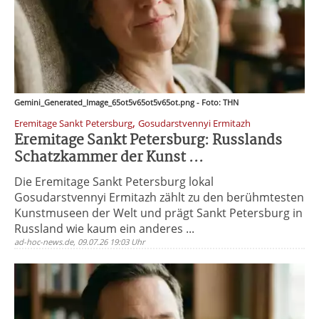
Gemini_Generated_Image_65ot5v65ot5v65ot.png - Foto: THN
,
Eremitage Sankt Petersburg
Gosudarstvennyi Ermitazh
Eremitage Sankt Petersburg: Russlands
Schatzkammer der Kunst ...
Die Eremitage Sankt Petersburg lokal
Gosudarstvennyi Ermitazh zählt zu den berühmtesten
Kunstmuseen der Welt und prägt Sankt Petersburg in
Russland wie kaum ein anderes ...
ad-hoc-news.de, 09.07.26 19:03 Uhr