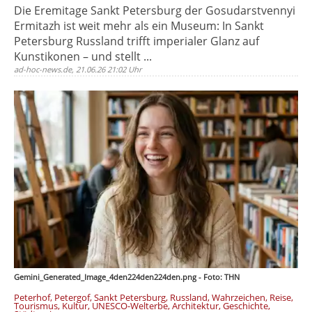
Die Eremitage Sankt Petersburg der Gosudarstvennyi
Ermitazh ist weit mehr als ein Museum: In Sankt
Petersburg Russland trifft imperialer Glanz auf
Kunstikonen – und stellt ...
ad-hoc-news.de, 21.06.26 21:02 Uhr
Gemini_Generated_Image_4den224den224den.png - Foto: THN
Peterhof, Petergof, Sankt Petersburg, Russland, Wahrzeichen, Reise,
Tourismus, Kultur, UNESCO-Welterbe, Architektur, Geschichte,