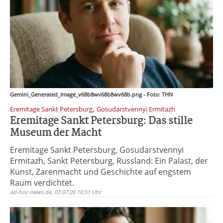
Gemini_Generated_Image_v68b8wv68b8wv68b.png - Foto: THN
,
Eremitage Sankt Petersburg
Gosudarstvennyi Ermitazh
Eremitage Sankt Petersburg: Das stille
Museum der Macht
Eremitage Sankt Petersburg, Gosudarstvennyi
Ermitazh, Sankt Petersburg, Russland: Ein Palast, der
Kunst, Zarenmacht und Geschichte auf engstem
Raum verdichtet.
ad-hoc-news.de, 07.07.26 10:51 Uhr