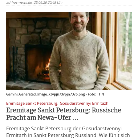
ad-hoc-news.de, 25.06.26 20:48 Uhr
Gemini_Generated_Image_73vpjn73vpjn73vp.png - Foto: THN
,
Eremitage Sankt Petersburg
Gosudarstvennyi Ermitazh
Eremitage Sankt Petersburg: Russische
Pracht am Newa-Ufer ...
Eremitage Sankt Petersburg der Gosudarstvennyi
Ermitazh in Sankt Petersburg Russland: Wie fühlt sich