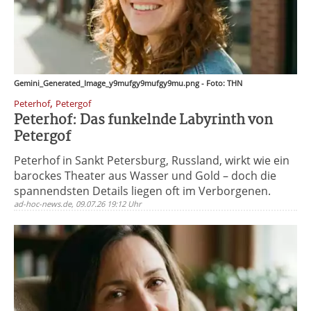
Gemini_Generated_Image_y9mufgy9mufgy9mu.png - Foto: THN
,
Peterhof
Petergof
Peterhof: Das funkelnde Labyrinth von
Petergof
Peterhof in Sankt Petersburg, Russland, wirkt wie ein
barockes Theater aus Wasser und Gold – doch die
spannendsten Details liegen oft im Verborgenen.
ad-hoc-news.de, 09.07.26 19:12 Uhr