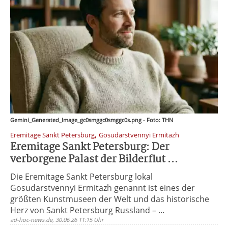
Gemini_Generated_Image_gc0smggc0smggc0s.png - Foto: THN
,
Eremitage Sankt Petersburg
Gosudarstvennyi Ermitazh
Eremitage Sankt Petersburg: Der
verborgene Palast der Bilderflut ...
Die Eremitage Sankt Petersburg lokal
Gosudarstvennyi Ermitazh genannt ist eines der
größten Kunstmuseen der Welt und das historische
Herz von Sankt Petersburg Russland – ...
ad-hoc-news.de, 30.06.26 11:15 Uhr