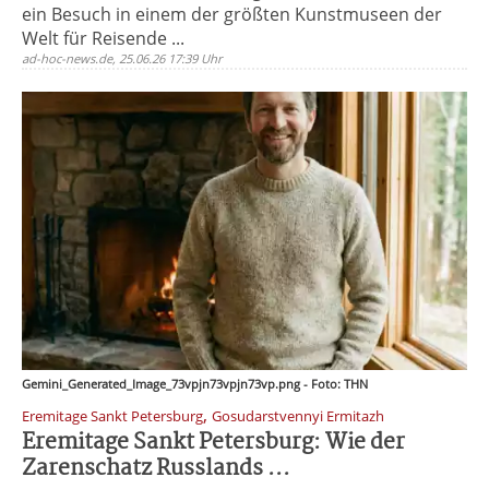
ein Besuch in einem der größten Kunstmuseen der
Welt für Reisende ...
ad-hoc-news.de, 25.06.26 17:39 Uhr
Gemini_Generated_Image_73vpjn73vpjn73vp.png - Foto: THN
,
Eremitage Sankt Petersburg
Gosudarstvennyi Ermitazh
Eremitage Sankt Petersburg: Wie der
Zarenschatz Russlands ...