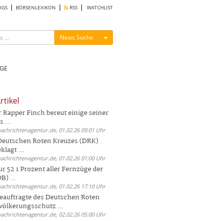
OGS
BÖRSENLEXIKON
RSS
WATCHLIST
Menü ein-/ausblenden
News Suche
GE
rtikel
Rapper Finch bereut einige seiner
 ...
nachrichtenagentur.de, 01.02.26 09:01 Uhr
 Deutschen Roten Kreuzes (DRK)
lagt ...
nachrichtenagentur.de, 01.02.26 01:00 Uhr
r 52 1 Prozent aller Fernzüge der
) ...
nachrichtenagentur.de, 01.02.26 17:10 Uhr
auftragte des Deutschen Roten
völkerungsschutz ...
nachrichtenagentur.de, 02.02.26 05:00 Uhr