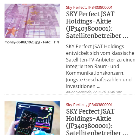
,
Sky Perfect
JP3403800001
SKY Perfect JSAT
Holdings-Aktie
(JP3403800001):
Satellitenbetreiber ...
money-88409_1920.jpg - Foto: THN
SKY Perfect JSAT Holdings
entwickelt sich vom klassisch
Satelliten-TV-Anbieter zu eine
integrierten Raum- und
Kommunikationskonzern.
Jüngste Geschäftszahlen und
Investitionen ...
ad-hoc-news.de, 22.05.26 00:46 Uhr
,
Sky Perfect
JP3403800001
SKY Perfect JSAT
Holdings-Aktie
(JP3403800001):
Satellitenbetreiber ...