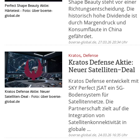
Shape Beauty steht vor einer
Perfect Shape Beauty Aktie:
Richtungsentscheidung. Die
Härtetest - Foto: über boerse-
historisch hohe Dividende ist
global.de
durch Margendruck und
Konsumflaute in China
gefährdet.
boerse-global.de, 27.03.26 20:34 Uhr
,
Kratos
Defense
Kratos Defense Aktie:
Neuer Satelliten-Deal
Kratos Defense entwickelt mit
SKY Perfect JSAT ein 5G-
Kratos Defense Aktie: Neuer
Bodensystem für
Satelliten-Deal - Foto: über boerse-
Satellitennetze. Die
global.de
Partnerschaft zielt auf die
Integration von
Satellitenkonnektivität in
globale ...
boerse-global.de, 24.03.26 16:35 Uhr