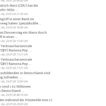
.de, 24.07.26 06:00 Uhr
drich Merz (CDU) hat die
hi-Miliz ...
.de, 23.07.26 21:33 Uhr
griff in einer Bank im
weg haben Spezialkräfte ...
.de, 23.07.26 18:46 Uhr
 am Donnerstag ein Mann durch
 in einer ...
.de, 23.07.26 17:42 Uhr
s Verbraucherzentrale
ZBV) Ramona Pop ...
.de, 23.07.26 17:21 Uhr
s Verbraucherzentrale
ZBV) Ramona Pop ...
.de, 23.07.26 17:21 Uhr
zubildenden in Deutschland sind
g zufrieden. ...
.de, 23.07.26 13:04 Uhr
 rund 1 62 Millionen
n Deutschland ...
.de, 23.07.26 08:19 Uhr
den während der Hitzewelle vom 17.
.de, 22.07.26 23:03 Uhr