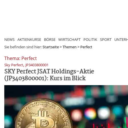
NEWS
AKTIENKURSE
BÖRSE
WIRTSCHAFT
POLITIK
SPORT
UNTER
Sie befinden sind hier:
Startseite
>
Themen
>
Perfect
Thema: Perfect
,
Sky Perfect
JP3403800001
SKY Perfect JSAT Holdings-Aktie
(JP3403800001): Kurs im Blick