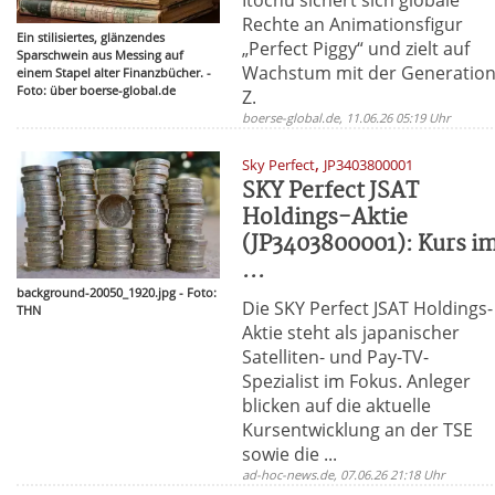
Rechte an Animationsfigur
Ein stilisiertes, glänzendes
„Perfect Piggy“ und zielt auf
Sparschwein aus Messing auf
Wachstum mit der Generatio
einem Stapel alter Finanzbücher. -
Foto: über boerse-global.de
Z.
boerse-global.de, 11.06.26 05:19 Uhr
,
Sky Perfect
JP3403800001
SKY Perfect JSAT
Holdings-Aktie
(JP3403800001): Kurs i
...
background-20050_1920.jpg - Foto:
Die SKY Perfect JSAT Holdings-
THN
Aktie steht als japanischer
Satelliten- und Pay-TV-
Spezialist im Fokus. Anleger
blicken auf die aktuelle
Kursentwicklung an der TSE
sowie die ...
ad-hoc-news.de, 07.06.26 21:18 Uhr