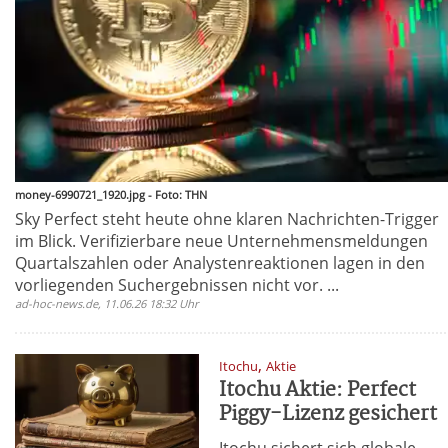
money-6990721_1920.jpg - Foto: THN
Sky Perfect steht heute ohne klaren Nachrichten-Trigger
im Blick. Verifizierbare neue Unternehmensmeldungen
Quartalszahlen oder Analystenreaktionen lagen in den
vorliegenden Suchergebnissen nicht vor. ...
ad-hoc-news.de, 11.06.26 18:32 Uhr
,
Itochu
Aktie
Itochu Aktie: Perfect
Piggy-Lizenz gesichert
Itochu sichert sich globale