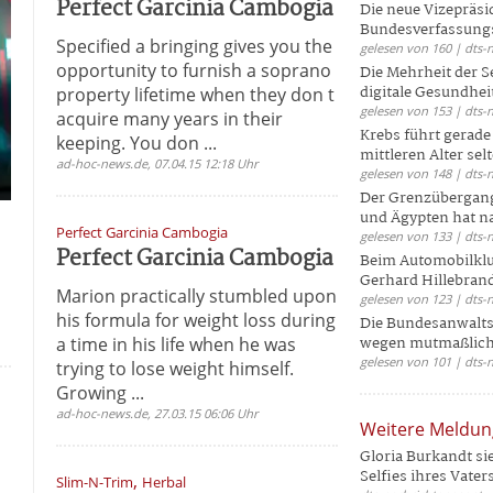
Perfect Garcinia Cambogia
Die neue Vizepräsi
Bundesverfassungs
Specified a bringing gives you the
gelesen von 160 | dts-
opportunity to furnish a soprano
Die Mehrheit der S
digitale Gesundhei
property lifetime when they don t
gelesen von 153 | dts-
acquire many years in their
Krebs führt gerad
keeping. You don ...
mittleren Alter selt
ad-hoc-news.de, 07.04.15 12:18 Uhr
gelesen von 148 | dts-
Der Grenzübergang
und Ägypten hat na
Perfect Garcinia Cambogia
gelesen von 133 | dts-
Perfect Garcinia Cambogia
Beim Automobilklu
Gerhard Hillebrand
Marion practically stumbled upon
gelesen von 123 | dts-
his formula for weight loss during
Die Bundesanwalts
a time in his life when he was
wegen mutmaßliche
gelesen von 101 | dts-
trying to lose weight himself.
Growing ...
ad-hoc-news.de, 27.03.15 06:06 Uhr
Weitere Meldu
Gloria Burkandt si
Selfies ihres Vaters 
,
Slim-N-Trim
Herbal