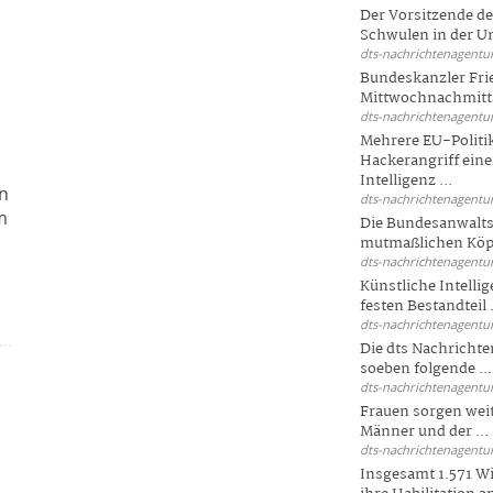
Der Vorsitzende d
Schwulen in der Un
dts-nachrichtenagentur
Bundeskanzler Fri
Mittwochnachmitta
dts-nachrichtenagentur
Mehrere EU-Politi
Hackerangriff ein
Intelligenz ...
en
dts-nachrichtenagentur
m
Die Bundesanwalts
mutmaßlichen Köpfe
dts-nachrichtenagentur
Künstliche Intellig
festen Bestandteil .
dts-nachrichtenagentur
Die dts Nachrichten
soeben folgende ...
dts-nachrichtenagentur
Frauen sorgen weite
Männer und der ...
dts-nachrichtenagentur
Insgesamt 1.571 Wi