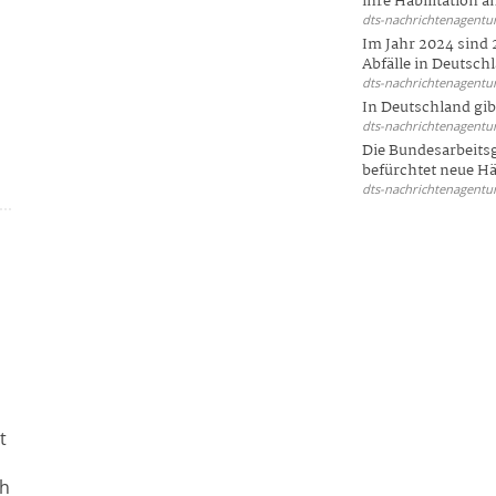
ihre Habilitation an
dts-nachrichtenagentur
Im Jahr 2024 sind 
Abfälle in Deutschl
dts-nachrichtenagentur
In Deutschland gi
dts-nachrichtenagentur
Die Bundesarbeit
befürchtet neue Här
dts-nachrichtenagentur
t
n
ch