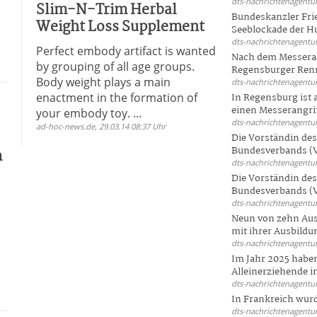
dts-nachrichtenagentur
Slim-N-Trim Herbal
Bundeskanzler Frie
Weight Loss Supplement
Seeblockade der Hut
dts-nachrichtenagentur
n
Perfect embody artifact is wanted
Nach dem Messeran
by grouping of all age groups.
Regensburger Renn
Body weight plays a main
dts-nachrichtenagentur
enactment in the formation of
In Regensburg ist
einen Messerangriff
your embody toy. ...
dts-nachrichtenagentur
ad-hoc-news.de, 29.03.14 08:37 Uhr
Die Vorständin de
Bundesverbands (V
m
dts-nachrichtenagentur
Die Vorständin de
Bundesverbands (V
dts-nachrichtenagentur
Neun von zehn Aus
mit ihrer Ausbildun
dts-nachrichtenagentur
Im Jahr 2025 haben
Alleinerziehende i
dts-nachrichtenagentur
In Frankreich wur
dts-nachrichtenagentur