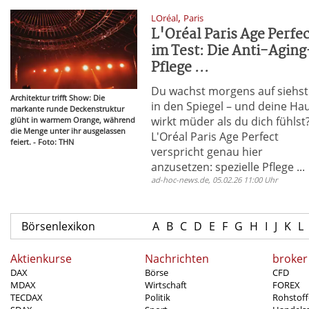
,
LOréal
Paris
L'Oréal Paris Age Perfec
im Test: Die Anti-Aging
Pflege ...
Du wachst morgens auf siehst
Architektur trifft Show: Die
in den Spiegel – und deine Ha
markante runde Deckenstruktur
wirkt müder als du dich fühlst
glüht in warmem Orange, während
die Menge unter ihr ausgelassen
L'Oréal Paris Age Perfect
feiert. - Foto: THN
verspricht genau hier
anzusetzen: spezielle Pflege ...
ad-hoc-news.de, 05.02.26 11:00 Uhr
Börsenlexikon
A
B
C
D
E
F
G
H
I
J
K
L
Aktienkurse
Nachrichten
broker
DAX
Börse
CFD
MDAX
Wirtschaft
FOREX
TECDAX
Politik
Rohstoff