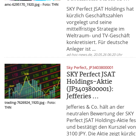
amc-6295170_1920.jpg - Foto: THN
SKY Perfect JSAT Holdings hat
kürzlich Geschäftszahlen
vorgelegt und seine
mittelfristige Strategie im
Weltraum- und TV-Geschäft
konkretisiert. Für deutsche
Anleger ist ...
ad-hoc-news.de, 20.05.26 06:20 Uhr
,
Sky Perfect
JP3403800001
SKY Perfect JSAT
Holdings-Aktie
(JP3403800001):
Jefferies ...
trading-7626924_1920.jpg - Foto:
Jefferies & Co. hält an der
THN
neutralen Bewertung der SKY
Perfect JSAT Holdings-Aktie fes
und bestätigt den Kursziel vo
3100 JPY. Die Aktie zeigt kürzli