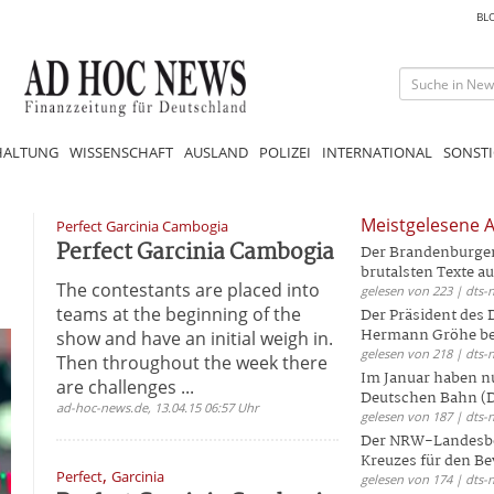
BL
HALTUNG
WISSENSCHAFT
AUSLAND
POLIZEI
INTERNATIONAL
SONSTI
Meistgelesene A
Perfect Garcinia Cambogia
Perfect Garcinia Cambogia
Der Brandenburger 
brutalsten Texte aus
The contestants are placed into
gelesen von 223 | dts-
teams at the beginning of the
Der Präsident des
Hermann Gröhe bek
show and have an initial weigh in.
gelesen von 218 | dts-
Then throughout the week there
Im Januar haben nu
are challenges ...
Deutschen Bahn (DB
ad-hoc-news.de, 13.04.15 06:57 Uhr
gelesen von 187 | dts-
Der NRW-Landesbe
Kreuzes für den Be
,
Perfect
Garcinia
gelesen von 174 | dts-