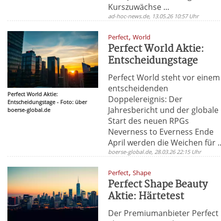
Kurszuwächse ...
ad-hoc-news.de, 13.05.26 10:57 Uhr
,
Perfect
World
Perfect World Aktie:
Entscheidungstage
Perfect World steht vor einem
entscheidenden
Perfect World Aktie:
Doppelereignis: Der
Entscheidungstage - Foto: über
Jahresbericht und der globale
boerse-global.de
Start des neuen RPGs
Neverness to Everness Ende
April werden die Weichen für ..
boerse-global.de, 28.03.26 22:15 Uhr
,
Perfect
Shape
Perfect Shape Beauty
Aktie: Härtetest
Der Premiumanbieter Perfect