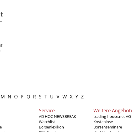
t
-
ut
?
M
N
O
P
Q
R
S
T
U
V
W
X
Y
Z
Service
Weitere Angebot
AD HOC NEWSBREAK
trading-house.net AG
Watchlist
Kostenlose
e
Börsenlexikon
Börsenseminare