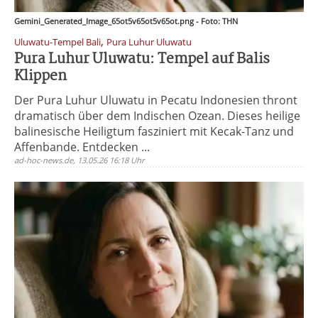
Gemini_Generated_Image_65ot5v65ot5v65ot.png - Foto: THN
,
Uluwatu-Tempel Bali
Pura Luhur Uluwatu
Pura Luhur Uluwatu: Tempel auf Balis
Klippen
Der Pura Luhur Uluwatu in Pecatu Indonesien thront
dramatisch über dem Indischen Ozean. Dieses heilige
balinesische Heiligtum fasziniert mit Kecak-Tanz und
Affenbande. Entdecken ...
ad-hoc-news.de, 13.05.26 16:18 Uhr