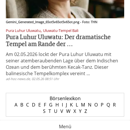
Gemini_Generated_Image_65ot5v65ot5v65ot.png - Foto: THN
,
Pura Luhur Uluwatu
Uluwatu-Tempel Bali
Pura Luhur Uluwatu: Der dramatische
Tempel am Rande der ...
Am 02.05.2026 lockt der Pura Luhur Uluwatu mit
seiner atemberaubenden Lage über dem Indischen
Ozean und dem berühmten Kecak-Tanz. Dieser
balinesische Tempelkomplex vereint ...
ad-hoc-news.de, 02.05.26 08:51 Uhr
Börsenlexikon
A
B
C
D
E
F
G
H
I
J
K
L
M
N
O
P
Q
R
S
T
U
V
W
X
Y
Z
Menü