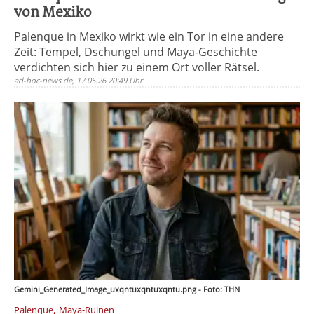
von Mexiko
Palenque in Mexiko wirkt wie ein Tor in eine andere
Zeit: Tempel, Dschungel und Maya-Geschichte
verdichten sich hier zu einem Ort voller Rätsel.
ad-hoc-news.de, 17.05.26 20:49 Uhr
Gemini_Generated_Image_uxqntuxqntuxqntu.png - Foto: THN
,
Palenque
Maya-Ruinen