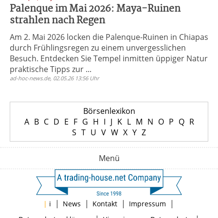
Palenque im Mai 2026: Maya-Ruinen
strahlen nach Regen
Am 2. Mai 2026 locken die Palenque-Ruinen in Chiapas
durch Frühlingsregen zu einem unvergesslichen
Besuch. Entdecken Sie Tempel inmitten üppiger Natur
praktische Tipps zur ...
ad-hoc-news.de, 02.05.26 13:56 Uhr
Börsenlexikon
A
B
C
D
E
F
G
H
I
J
K
L
M
N
O
P
Q
R
S
T
U
V
W
X
Y
Z
Menü
|
|
|
|
|
i
News
Kontakt
Impressum