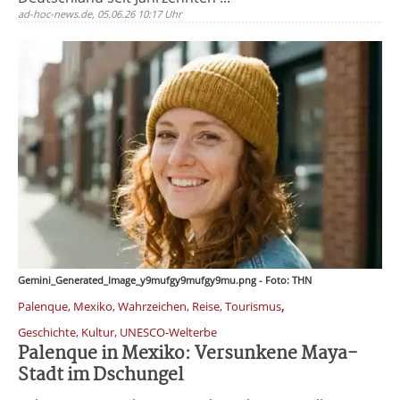
ad-hoc-news.de, 05.06.26 10:17 Uhr
Gemini_Generated_Image_y9mufgy9mufgy9mu.png - Foto: THN
,
Palenque, Mexiko, Wahrzeichen, Reise, Tourismus
Geschichte, Kultur, UNESCO-Welterbe
Palenque in Mexiko: Versunkene Maya-
Stadt im Dschungel