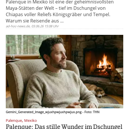
Palenque in Mexiko ist eine der geheimnisvollsten
Maya-Stätten der Welt – tief im Dschungel von
Chiapas voller Reliefs Königsgräber und Tempel.
Warum sie Reisende aus ...
ad-hoc-news.de, 03.06.26 15:08 Uhr
Gemini_Generated_Image_wjuxhpwjuxhpwjux.png - Foto: THN
,
Palenque
Mexiko
Palenque: Das stille Wunder im Dschungel