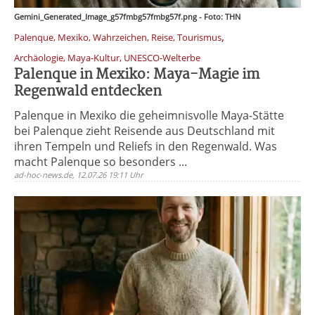
Gemini_Generated_Image_g57fmbg57fmbg57f.png - Foto: THN
,
Palenque, Mexiko, Wahrzeichen, Reise, Tourismus
Archäologie, Maya-Kultur, UNESCO-Welterbe
Palenque in Mexiko: Maya-Magie im
Regenwald entdecken
Palenque in Mexiko die geheimnisvolle Maya-Stätte
bei Palenque zieht Reisende aus Deutschland mit
ihren Tempeln und Reliefs in den Regenwald. Was
macht Palenque so besonders ...
ad-hoc-news.de, 12.07.26 19:11 Uhr