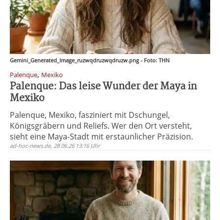
Gemini_Generated_Image_ruzwqdruzwqdruzw.png - Foto: THN
,
Palenque
Mexiko
Palenque: Das leise Wunder der Maya in
Mexiko
Palenque, Mexiko, fasziniert mit Dschungel,
Königsgräbern und Reliefs. Wer den Ort versteht,
sieht eine Maya-Stadt mit erstaunlicher Präzision.
ad-hoc-news.de, 28.06.26 13:16 Uhr