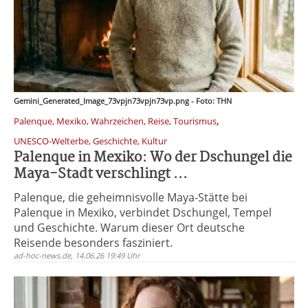
Gemini_Generated_Image_73vpjn73vpjn73vp.png - Foto: THN
,
Palenque, Mexiko, Wahrzeichen, Reise, Tourismus
UNESCO-Welterbe, Geschichte, Kultur
Palenque in Mexiko: Wo der Dschungel die
Maya-Stadt verschlingt ...
Palenque, die geheimnisvolle Maya-Stätte bei
Palenque in Mexiko, verbindet Dschungel, Tempel
und Geschichte. Warum dieser Ort deutsche
Reisende besonders fasziniert.
ad-hoc-news.de, 14.06.26 19:49 Uhr