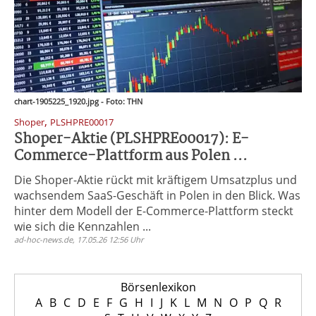
chart-1905225_1920.jpg - Foto: THN
,
Shoper
PLSHPRE00017
Shoper-Aktie (PLSHPRE00017): E-
Commerce-Plattform aus Polen ...
Die Shoper-Aktie rückt mit kräftigem Umsatzplus und
wachsendem SaaS-Geschäft in Polen in den Blick. Was
hinter dem Modell der E-Commerce-Plattform steckt
wie sich die Kennzahlen ...
ad-hoc-news.de, 17.05.26 12:56 Uhr
Börsenlexikon
A
B
C
D
E
F
G
H
I
J
K
L
M
N
O
P
Q
R