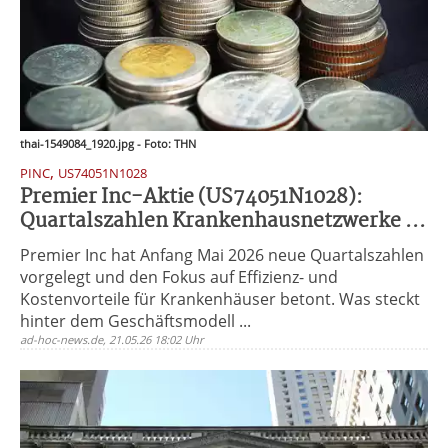
thai-1549084_1920.jpg - Foto: THN
,
PINC
US74051N1028
Premier Inc-Aktie (US74051N1028):
Quartalszahlen Krankenhausnetzwerke ...
Premier Inc hat Anfang Mai 2026 neue Quartalszahlen
vorgelegt und den Fokus auf Effizienz- und
Kostenvorteile für Krankenhäuser betont. Was steckt
hinter dem Geschäftsmodell ...
ad-hoc-news.de, 21.05.26 18:02 Uhr