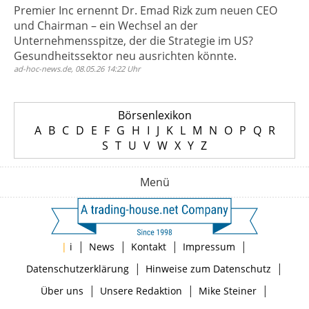
Premier Inc ernennt Dr. Emad Rizk zum neuen CEO
und Chairman – ein Wechsel an der
Unternehmensspitze, der die Strategie im US?
Gesundheitssektor neu ausrichten könnte.
ad-hoc-news.de, 08.05.26 14:22 Uhr
Börsenlexikon
A
B
C
D
E
F
G
H
I
J
K
L
M
N
O
P
Q
R
S
T
U
V
W
X
Y
Z
Menü
|
|
|
|
|
i
News
Kontakt
Impressum
|
|
Datenschutzerklärung
Hinweise zum Datenschutz
|
|
|
Über uns
Unsere Redaktion
Mike Steiner