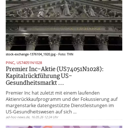
stock-exchange-1376104_1920.jpg - Foto: THN
,
PINC
US74051N1028
Premier Inc-Aktie (US74051N1028):
Kapitalrückführung US-
Gesundheitsmarkt ...
Premier Inc hat zuletzt mit einem laufenden
Aktienrückkaufprogramm und der Fokussierung auf
margenstarke datengestützte Dienstleistungen im
US-Gesundheitswesen auf sich ...
ad-hoc-news.de, 16.05.26 12:24 Uhr