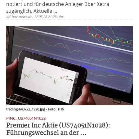
notiert und für deutsche Anleger über Xetra
zugänglich. Aktuelle ...
ad-hoc-news.de, 12.05.26 21:23 Uhr
trading-643722_1920.jpg - Foto: THN
,
PINC
US74051N1028
Premier Inc Aktie (US74051N1028):
Führungswechsel an der ...