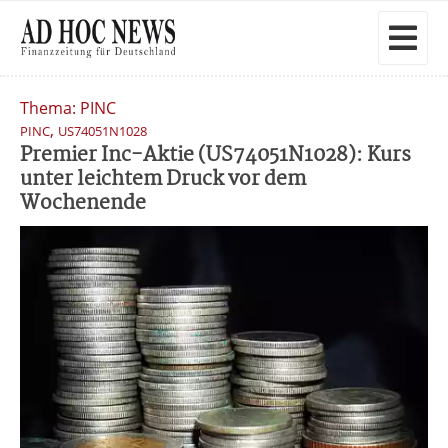
Thema: PINC
,
PINC
US74051N1028
Premier Inc-Aktie (US74051N1028): Kurs
unter leichtem Druck vor dem
Wochenende