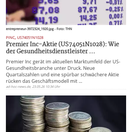
entrepreneur-3972324_1920.jpg - Foto: THN
,
PINC
US74051N1028
Premier Inc-Aktie (US74051N1028): Wie
der Gesundheitsdienstleister ...
Premier Inc gerät im aktuellen Marktumfeld der US-
Gesundheitsbranche unter Druck. Neue
Quartalszahlen und eine spürbar schwächere Aktie
rücken das Geschäftsmodell mit ...
ad-hoc-news.de, 23.05.26 10:34 Uhr