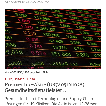
ad-hoc-news.de, 14.05.26 09:49 Uhr
stock-5051155_1920.jpg - Foto: THN
,
PINC
US74051N1028
Premier Inc-Aktie (US74051N1028):
Gesundheitsdienstleister ...
Premier Inc bietet Technologie- und Supply-Chain-
Lösungen für US-Kliniken. Die Aktie ist an US-Börsen