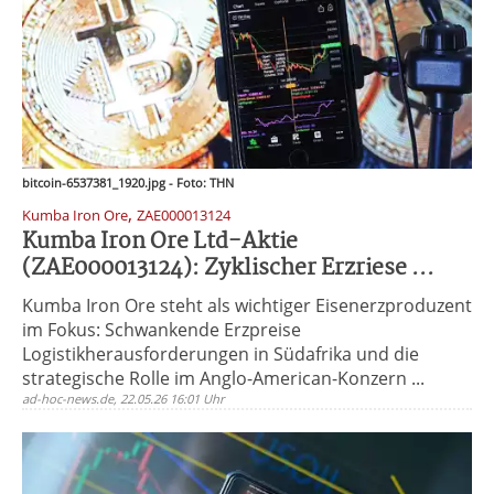
bitcoin-6537381_1920.jpg - Foto: THN
,
Kumba Iron Ore
ZAE000013124
Kumba Iron Ore Ltd-Aktie
(ZAE000013124): Zyklischer Erzriese ...
Kumba Iron Ore steht als wichtiger Eisenerzproduzent
im Fokus: Schwankende Erzpreise
Logistikherausforderungen in Südafrika und die
strategische Rolle im Anglo-American-Konzern ...
ad-hoc-news.de, 22.05.26 16:01 Uhr