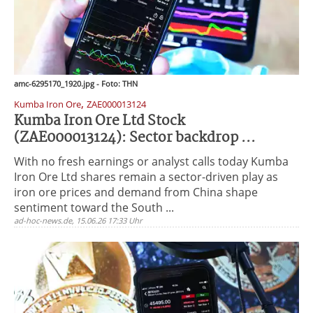
amc-6295170_1920.jpg - Foto: THN
,
Kumba Iron Ore
ZAE000013124
Kumba Iron Ore Ltd Stock
(ZAE000013124): Sector backdrop ...
With no fresh earnings or analyst calls today Kumba
Iron Ore Ltd shares remain a sector-driven play as
iron ore prices and demand from China shape
sentiment toward the South ...
ad-hoc-news.de, 15.06.26 17:33 Uhr