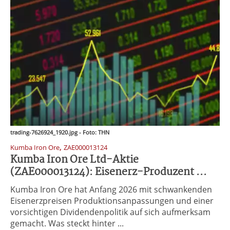
trading-7626924_1920.jpg - Foto: THN
,
Kumba Iron Ore
ZAE000013124
Kumba Iron Ore Ltd-Aktie
(ZAE000013124): Eisenerz-Produzent ...
Kumba Iron Ore hat Anfang 2026 mit schwankenden
Eisenerzpreisen Produktionsanpassungen und einer
vorsichtigen Dividendenpolitik auf sich aufmerksam
gemacht. Was steckt hinter ...