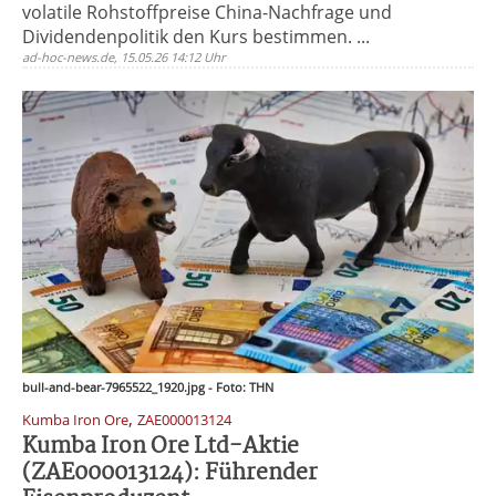
volatile Rohstoffpreise China-Nachfrage und
Dividendenpolitik den Kurs bestimmen. ...
ad-hoc-news.de, 15.05.26 14:12 Uhr
bull-and-bear-7965522_1920.jpg - Foto: THN
,
Kumba Iron Ore
ZAE000013124
Kumba Iron Ore Ltd-Aktie
(ZAE000013124): Führender