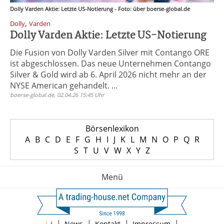
Dolly Varden Aktie: Letzte US-Notierung - Foto: über boerse-global.de
,
Dolly
Varden
Dolly Varden Aktie: Letzte US-Notierung
Die Fusion von Dolly Varden Silver mit Contango ORE
ist abgeschlossen. Das neue Unternehmen Contango
Silver & Gold wird ab 6. April 2026 nicht mehr an der
NYSE American gehandelt. ...
boerse-global.de, 02.04.26 15:45 Uhr
Börsenlexikon
A
B
C
D
E
F
G
H
I
J
K
L
M
N
O
P
Q
R
S
T
U
V
W
X
Y
Z
Menü
|
|
|
|
|
i
News
Kontakt
Impressum