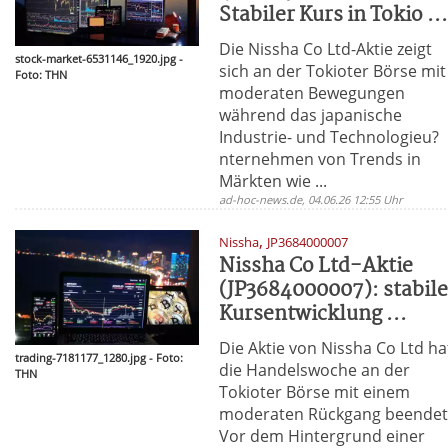
Stabiler Kurs in Tokio ..
Die Nissha Co Ltd-Aktie zeigt
stock-market-6531146_1920.jpg -
sich an der Tokioter Börse mit
Foto: THN
moderaten Bewegungen
während das japanische
Industrie- und Technologieu?
nternehmen von Trends in
Märkten wie ...
ad-hoc-news.de, 04.06.26 12:55 Uhr
,
Nissha
JP3684000007
Nissha Co Ltd-Aktie
(JP3684000007): stabil
Kursentwicklung ...
Die Aktie von Nissha Co Ltd ha
trading-7181177_1280.jpg - Foto:
die Handelswoche an der
THN
Tokioter Börse mit einem
moderaten Rückgang beendet
Vor dem Hintergrund einer