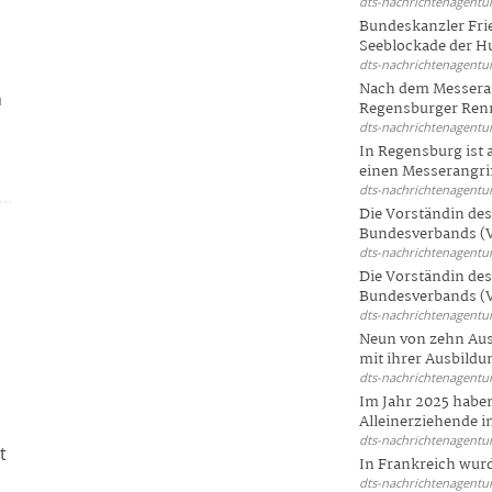
dts-nachrichtenagentur
Bundeskanzler Frie
Seeblockade der Hut
dts-nachrichtenagentur
Nach dem Messeran
n
Regensburger Renn
dts-nachrichtenagentur
In Regensburg ist
einen Messerangriff
dts-nachrichtenagentur
Die Vorständin de
Bundesverbands (V
dts-nachrichtenagentur
Die Vorständin de
Bundesverbands (V
dts-nachrichtenagentur
Neun von zehn Aus
mit ihrer Ausbildun
dts-nachrichtenagentur
Im Jahr 2025 haben
Alleinerziehende i
dts-nachrichtenagentur
t
In Frankreich wur
dts-nachrichtenagentur