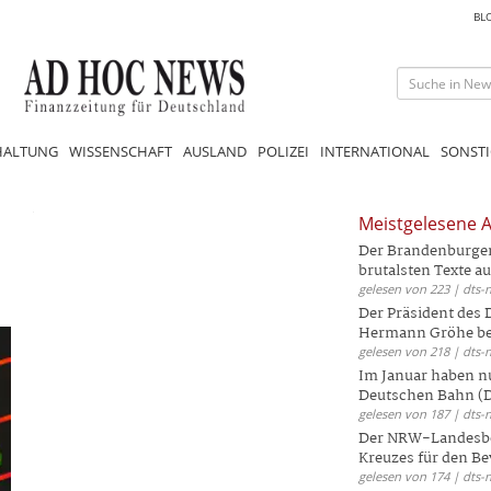
BL
HALTUNG
WISSENSCHAFT
AUSLAND
POLIZEI
INTERNATIONAL
SONSTI
Meistgelesene A
Der Brandenburger 
brutalsten Texte aus
gelesen von 223 | dts-
Der Präsident des
Hermann Gröhe bek
gelesen von 218 | dts-
Im Januar haben nu
Deutschen Bahn (DB
gelesen von 187 | dts-
Der NRW-Landesbe
Kreuzes für den Be
gelesen von 174 | dts-