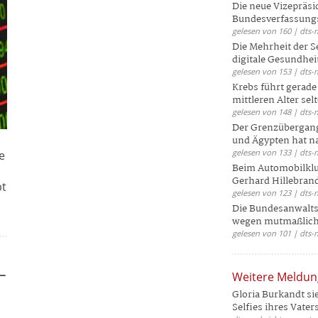
Die neue Vizepräsi
Bundesverfassungs
gelesen von 160 | dts-
Die Mehrheit der S
digitale Gesundhei
gelesen von 153 | dts-
Krebs führt gerad
mittleren Alter selt
gelesen von 148 | dts-
Der Grenzübergang
und Ägypten hat na
gelesen von 133 | dts-
e
Beim Automobilklu
Gerhard Hillebrand
bt
gelesen von 123 | dts-
Die Bundesanwalts
wegen mutmaßliche
gelesen von 101 | dts-
-
Weitere Meldu
Gloria Burkandt si
Selfies ihres Vaters 