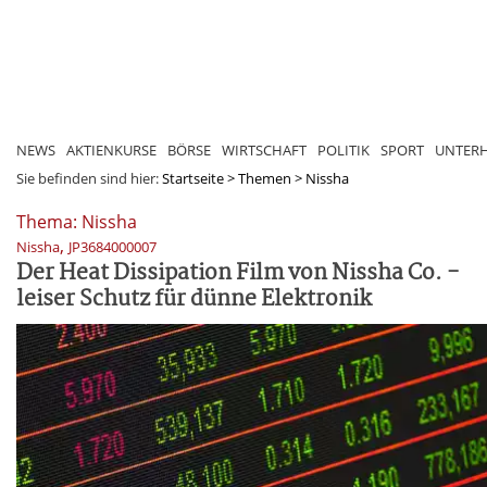
NEWS
AKTIENKURSE
BÖRSE
WIRTSCHAFT
POLITIK
SPORT
UNTER
Sie befinden sind hier:
Startseite
>
Themen
>
Nissha
Thema: Nissha
,
Nissha
JP3684000007
Der Heat Dissipation Film von Nissha Co. -
leiser Schutz für dünne Elektronik