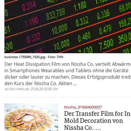
business-1730089_1920.jpg - Foto: THN
Der Heat Dissipation Film von Nissha Co. verteilt Abwärm
in Smartphones Wearables und Tablets ohne die Geräte
dicker oder lauter zu machen. Dieses Erfolgsprodukt trei
den Kurs der Nissha Co. Aktien ...
ad-hoc-news.de, 23.06.26 02:05 Uhr
,
Nissha
JP3684000007
Der Transfer Film for In
Mold Decoration von
Nissha Co. ...