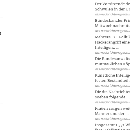
Der Vorsitzende d
Schwulen in der Un
dts-nachrichtenagentur
Bundeskanzler Fri
Mittwochnachmitta
dts-nachrichtenagentur
0
Mehrere EU-Politi
Hackerangriff ein
Intelligenz ...
dts-nachrichtenagentur
Die Bundesanwalts
mutmaßlichen Köpfe
dts-nachrichtenagentur
Künstliche Intellig
n
festen Bestandteil .
dts-nachrichtenagentur
Die dts Nachrichten
soeben folgende ...
dts-nachrichtenagentur
Frauen sorgen weite
Männer und der ...
dts-nachrichtenagentur
Insgesamt 1.571 Wi