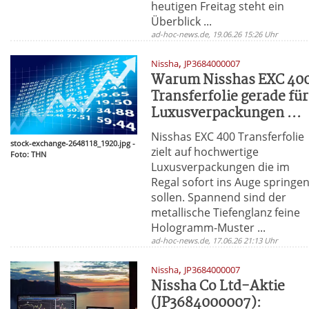
heutigen Freitag steht ein
Überblick ...
ad-hoc-news.de, 19.06.26 15:26 Uhr
,
Nissha
JP3684000007
Warum Nisshas EXC 40
Transferfolie gerade für
Luxusverpackungen ...
Nisshas EXC 400 Transferfolie
stock-exchange-2648118_1920.jpg -
zielt auf hochwertige
Foto: THN
Luxusverpackungen die im
Regal sofort ins Auge springe
sollen. Spannend sind der
metallische Tiefenglanz feine
Hologramm-Muster ...
ad-hoc-news.de, 17.06.26 21:13 Uhr
,
Nissha
JP3684000007
Nissha Co Ltd-Aktie
(JP3684000007):