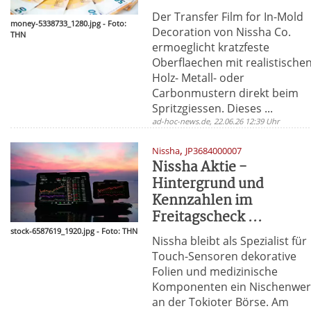
Der Transfer Film for In-Mold
money-5338733_1280.jpg - Foto:
Decoration von Nissha Co.
THN
ermoeglicht kratzfeste
Oberflaechen mit realistische
Holz- Metall- oder
Carbonmustern direkt beim
Spritzgiessen. Dieses ...
ad-hoc-news.de, 22.06.26 12:39 Uhr
,
Nissha
JP3684000007
Nissha Aktie -
Hintergrund und
Kennzahlen im
Freitagscheck ...
stock-6587619_1920.jpg - Foto: THN
Nissha bleibt als Spezialist für
Touch-Sensoren dekorative
Folien und medizinische
Komponenten ein Nischenwer
an der Tokioter Börse. Am