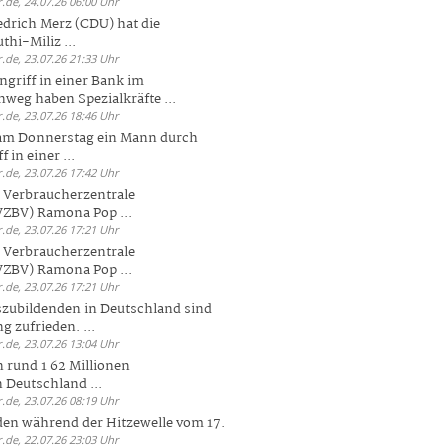
.de, 24.07.26 06:00 Uhr
drich Merz (CDU) hat die
hi-Miliz ...
.de, 23.07.26 21:33 Uhr
griff in einer Bank im
weg haben Spezialkräfte ...
.de, 23.07.26 18:46 Uhr
 am Donnerstag ein Mann durch
 in einer ...
.de, 23.07.26 17:42 Uhr
s Verbraucherzentrale
ZBV) Ramona Pop ...
.de, 23.07.26 17:21 Uhr
s Verbraucherzentrale
ZBV) Ramona Pop ...
.de, 23.07.26 17:21 Uhr
zubildenden in Deutschland sind
g zufrieden. ...
.de, 23.07.26 13:04 Uhr
 rund 1 62 Millionen
n Deutschland ...
.de, 23.07.26 08:19 Uhr
den während der Hitzewelle vom 17.
.de, 22.07.26 23:03 Uhr