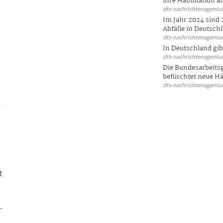
ihre Habilitation an
.
dts-nachrichtenagentur
Im Jahr 2024 sind 
Abfälle in Deutschl
dts-nachrichtenagentur
In Deutschland gi
dts-nachrichtenagentur
Die Bundesarbeit
befürchtet neue Här
dts-nachrichtenagentur
e
t
.