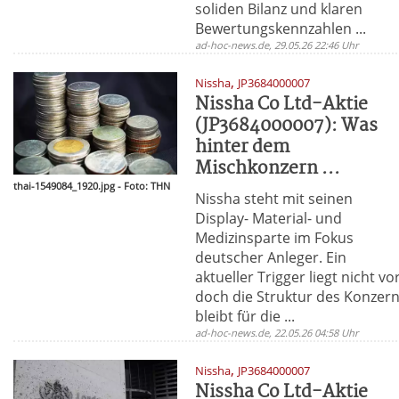
soliden Bilanz und klaren
Bewertungskennzahlen ...
ad-hoc-news.de, 29.05.26 22:46 Uhr
,
Nissha
JP3684000007
Nissha Co Ltd-Aktie
(JP3684000007): Was
hinter dem
Mischkonzern ...
thai-1549084_1920.jpg - Foto: THN
Nissha steht mit seinen
Display- Material- und
Medizinsparte im Fokus
deutscher Anleger. Ein
aktueller Trigger liegt nicht vo
doch die Struktur des Konzer
bleibt für die ...
ad-hoc-news.de, 22.05.26 04:58 Uhr
,
Nissha
JP3684000007
Nissha Co Ltd-Aktie