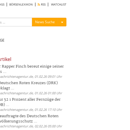
OGS
BÖRSENLEXIKON
RSS
WATCHLIST
Menü ein-/ausblenden
News Suche
GE
rtikel
Rapper Finch bereut einige seiner
 ...
nachrichtenagentur.de, 01.02.26 09:01 Uhr
 Deutschen Roten Kreuzes (DRK)
lagt ...
nachrichtenagentur.de, 01.02.26 01:00 Uhr
r 52 1 Prozent aller Fernzüge der
) ...
nachrichtenagentur.de, 01.02.26 17:10 Uhr
auftragte des Deutschen Roten
völkerungsschutz ...
nachrichtenagentur.de, 02.02.26 05:00 Uhr