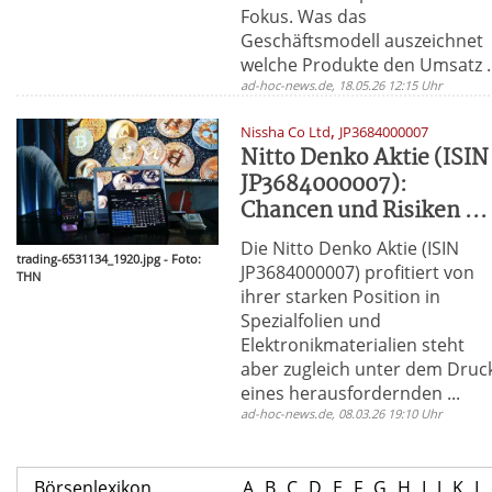
Fokus. Was das
Geschäftsmodell auszeichnet
welche Produkte den Umsatz ..
ad-hoc-news.de, 18.05.26 12:15 Uhr
,
Nissha Co Ltd
JP3684000007
Nitto Denko Aktie (ISIN
JP3684000007):
Chancen und Risiken ...
Die Nitto Denko Aktie (ISIN
trading-6531134_1920.jpg - Foto:
JP3684000007) profitiert von
THN
ihrer starken Position in
Spezialfolien und
Elektronikmaterialien steht
aber zugleich unter dem Druc
eines herausfordernden ...
ad-hoc-news.de, 08.03.26 19:10 Uhr
Börsenlexikon
A
B
C
D
E
F
G
H
I
J
K
L