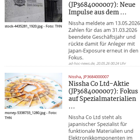
(JP3684000007): Neue
Impulse aus dem ...
Nissha meldete am 13.05.202
stock-4435281_1920.jpg - Foto: THN
Zahlen für das am 31.03.2026
beendete Geschäftsjahr und
rückte damit für Anleger mit
Japan-Exposure erneut in den
Fokus.
ad-hoc-news.de, 20.05.26 00:24 Uhr
,
Nissha
JP3684000007
Nissha Co Ltd-Aktie
(JP3684000007): Fokus
auf Spezialmaterialien
...
money-5338733_1280.jpg - Foto:
Nissha Co Ltd steht als
THN
japanischer Spezialist für
funktionale Materialien und
Elektronikkomponenten im