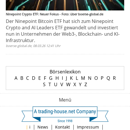
Ninepoint Crypto ETF: Neuer Fokus - Foto: über boerse-global.de
Der Ninepoint Bitcoin ETF hat sich zum Ninepoint
Crypto and AI Leaders ETF gewandelt und investiert
nun in Unternehmen der Web3-, Blockchain- und KI-
Infrastruktur.
boerse-global.de, 08.03.26 12:41 Uhr
Börsenlexikon
A
B
C
D
E
F
G
H
I
J
K
L
M
N
O
P
Q
R
S
T
U
V
W
X
Y
Z
Menü
|
|
|
|
|
i
News
Kontakt
Impressum