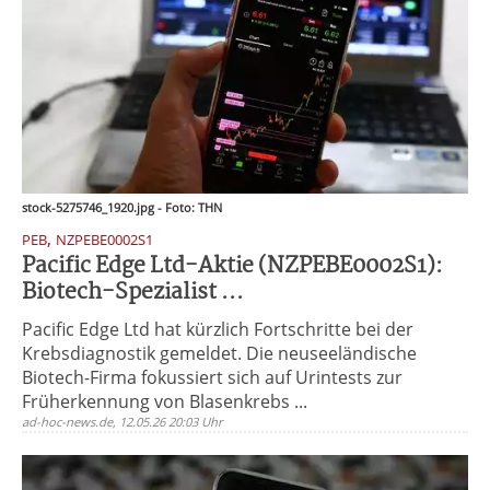
stock-5275746_1920.jpg - Foto: THN
,
PEB
NZPEBE0002S1
Pacific Edge Ltd-Aktie (NZPEBE0002S1):
Biotech-Spezialist ...
Pacific Edge Ltd hat kürzlich Fortschritte bei der
Krebsdiagnostik gemeldet. Die neuseeländische
Biotech-Firma fokussiert sich auf Urintests zur
Früherkennung von Blasenkrebs ...
ad-hoc-news.de, 12.05.26 20:03 Uhr