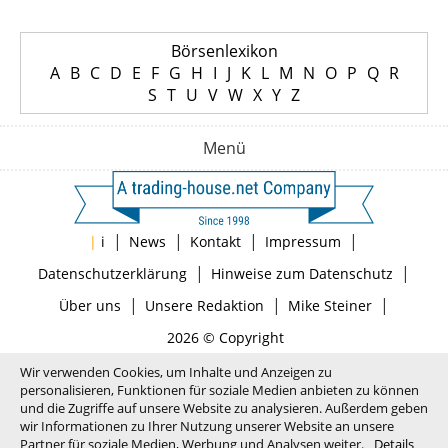
Börsenlexikon
A
B
C
D
E
F
G
H
I
J
K
L
M
N
O
P
Q
R
S
T
U
V
W
X
Y
Z
Menü
|
|
|
|
|
i
News
Kontakt
Impressum
|
|
Datenschutzerklärung
Hinweise zum Datenschutz
|
|
|
Über uns
Unsere Redaktion
Mike Steiner
2026 © Copyright
Wir verwenden Cookies, um Inhalte und Anzeigen zu
personalisieren, Funktionen für soziale Medien anbieten zu können
und die Zugriffe auf unsere Website zu analysieren. Außerdem geben
wir Informationen zu Ihrer Nutzung unserer Website an unsere
Partner für soziale Medien, Werbung und Analysen weiter.
Details