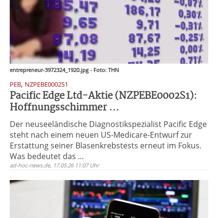
entrepreneur-3972324_1920.jpg - Foto: THN
,
PEB
NZPEBE0002S1
Pacific Edge Ltd-Aktie (NZPEBE0002S1):
Hoffnungsschimmer ...
Der neuseeländische Diagnostikspezialist Pacific Edge
steht nach einem neuen US-Medicare-Entwurf zur
Erstattung seiner Blasenkrebstests erneut im Fokus.
Was bedeutet das ...
ad-hoc-news.de, 17.05.26 11:07 Uhr