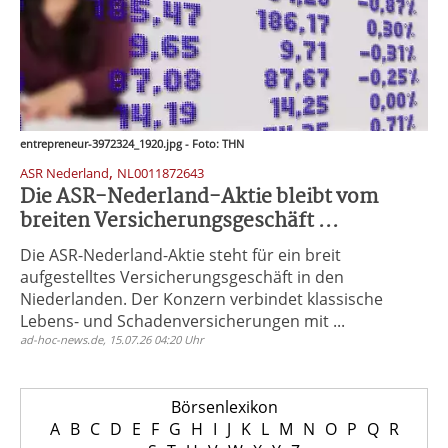
entrepreneur-3972324_1920.jpg - Foto: THN
,
ASR Nederland
NL0011872643
Die ASR-Nederland-Aktie bleibt vom
breiten Versicherungsgeschäft ...
Die ASR-Nederland-Aktie steht für ein breit
aufgestelltes Versicherungsgeschäft in den
Niederlanden. Der Konzern verbindet klassische
Lebens- und Schadenversicherungen mit ...
ad-hoc-news.de, 15.07.26 04:20 Uhr
Börsenlexikon
A
B
C
D
E
F
G
H
I
J
K
L
M
N
O
P
Q
R