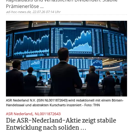
Prämienerlöse ...
ad-hoc-news.de, 22.07.26 07:14 Uhr
ASR Nederland N.V. (ISIN NL0011872643) wird redaktionell mit einem Börsen-
Handelssaal und abstrakten Kurscharts inszeniert - Foto: THN
,
ASR Nederland
NL0011872643
Die ASR-Nederland-Aktie zeigt stabile
Entwicklung nach soliden ...