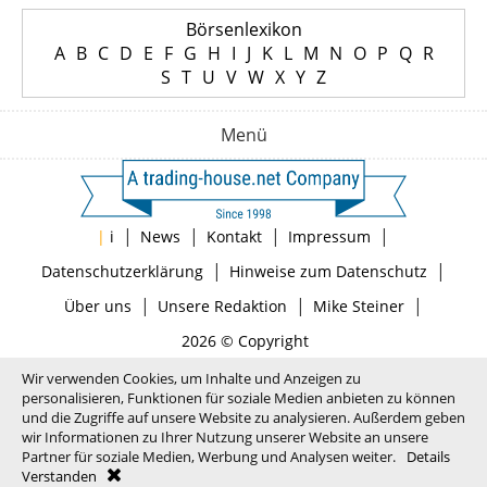
Börsenlexikon
A
B
C
D
E
F
G
H
I
J
K
L
M
N
O
P
Q
R
S
T
U
V
W
X
Y
Z
Menü
|
|
|
|
|
i
News
Kontakt
Impressum
|
|
Datenschutzerklärung
Hinweise zum Datenschutz
|
|
|
Über uns
Unsere Redaktion
Mike Steiner
2026 © Copyright
Wir verwenden Cookies, um Inhalte und Anzeigen zu
personalisieren, Funktionen für soziale Medien anbieten zu können
und die Zugriffe auf unsere Website zu analysieren. Außerdem geben
wir Informationen zu Ihrer Nutzung unserer Website an unsere
Partner für soziale Medien, Werbung und Analysen weiter.
Details
Verstanden