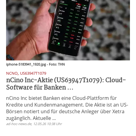
iphone-5183941_1920.jpg - Foto: THN
,
NCNO
US63947T1079
nCino Inc-Aktie (US63947T1079): Cloud-
Software für Banken ...
nCino Inc bietet Banken eine Cloud-Plattform für
Kredite und Kundenmanagement. Die Aktie ist an US-
Börsen notiert und für deutsche Anleger über Xetra
zugänglich. Aktuelle ...
ad-hoc-news.de, 12.05.26 10:38 Uhr