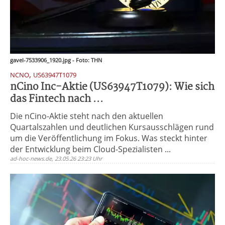
gavel-7533906_1920.jpg - Foto: THN
,
NCNO
US63947T1079
nCino Inc-Aktie (US63947T1079): Wie sich
das Fintech nach ...
Die nCino-Aktie steht nach den aktuellen
Quartalszahlen und deutlichen Kursausschlägen rund
um die Veröffentlichung im Fokus. Was steckt hinter
der Entwicklung beim Cloud-Spezialisten ...
ad-hoc-news.de, 23.05.26 23:23 Uhr