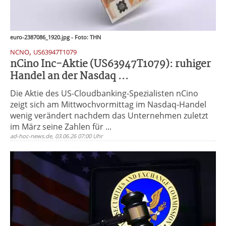
euro-2387086_1920.jpg - Foto: THN
,
NCNO
US63947T1079
nCino Inc-Aktie (US63947T1079): ruhiger
Handel an der Nasdaq ...
Die Aktie des US-Cloudbanking-Spezialisten nCino
zeigt sich am Mittwochvormittag im Nasdaq-Handel
wenig verändert nachdem das Unternehmen zuletzt
im März seine Zahlen für ...
ad-hoc-news.de, 03.06.26 07:00 Uhr