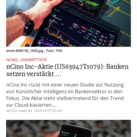
stock-6690192_1920.jpg - Foto: THN
,
NCNO
US63947T1079
nCino Inc-Aktie (US63947T1079): Banken
setzen verstärkt ...
nCino Inc rückt mit einer neuen Studie zur Nutzung
von Künstlicher Intelligenz im Bankensektor in den
Fokus. Die Aktie steht stellvertretend für den Trend
zur Cloud-basierten ...
ad-hoc-news.de, 14.05.26 07:33 Uhr