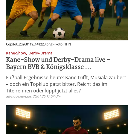
Copilot_20260119_141223.png - Foto: THN
,
Kane-Show
Derby-Drama
Kane-Show und Derby-Drama live –
Bayern BVB & Königsklasse ...
Fußball Ergebnisse heute: Kane trifft, Musiala zaubert
– doch ein Topklub patzt bitter. Reicht das im
Titelrennen oder kippt jetzt alles?
ad-hoc-news.de, 26.01.26 17:57 Uhr