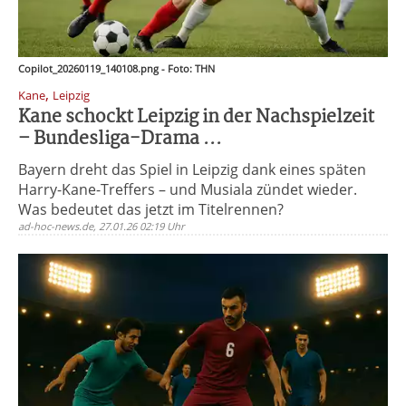
Copilot_20260119_140108.png - Foto: THN
,
Kane
Leipzig
Kane schockt Leipzig in der Nachspielzeit
– Bundesliga-Drama ...
Bayern dreht das Spiel in Leipzig dank eines späten
Harry-Kane-Treffers – und Musiala zündet wieder.
Was bedeutet das jetzt im Titelrennen?
ad-hoc-news.de, 27.01.26 02:19 Uhr