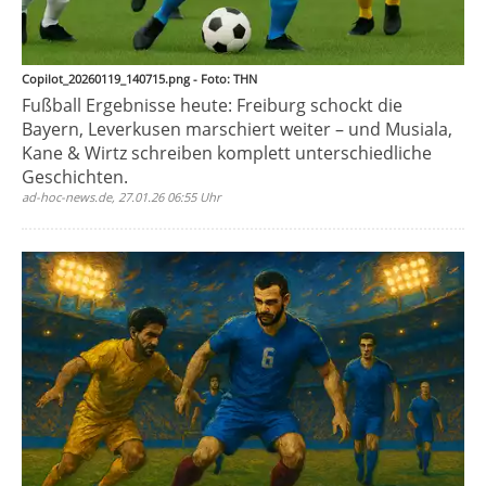
Copilot_20260119_140715.png - Foto: THN
Fußball Ergebnisse heute: Freiburg schockt die
Bayern, Leverkusen marschiert weiter – und Musiala,
Kane & Wirtz schreiben komplett unterschiedliche
Geschichten.
ad-hoc-news.de, 27.01.26 06:55 Uhr