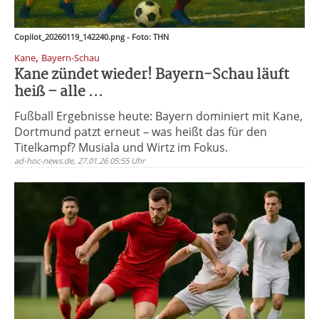
Copilot_20260119_142240.png - Foto: THN
,
Kane
Bayern-Schau
Kane zündet wieder! Bayern-Schau läuft
heiß – alle ...
Fußball Ergebnisse heute: Bayern dominiert mit Kane,
Dortmund patzt erneut – was heißt das für den
Titelkampf? Musiala und Wirtz im Fokus.
ad-hoc-news.de, 27.01.26 05:55 Uhr