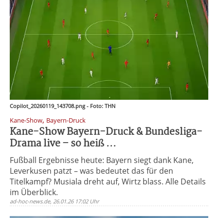
Copilot_20260119_143708.png - Foto: THN
,
Kane-Show
Bayern-Druck
Kane-Show Bayern-Druck & Bundesliga-
Drama live – so heiß ...
Fußball Ergebnisse heute: Bayern siegt dank Kane,
Leverkusen patzt – was bedeutet das für den
Titelkampf? Musiala dreht auf, Wirtz blass. Alle Details
im Überblick.
ad-hoc-news.de, 26.01.26 17:02 Uhr