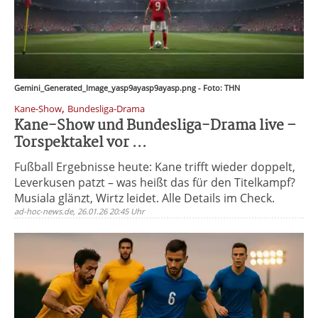
Gemini_Generated_Image_yasp9ayasp9ayasp.png - Foto: THN
,
Kane-Show
Bundesliga-Drama
Kane-Show und Bundesliga-Drama live –
Torspektakel vor ...
Fußball Ergebnisse heute: Kane trifft wieder doppelt,
Leverkusen patzt – was heißt das für den Titelkampf?
Musiala glänzt, Wirtz leidet. Alle Details im Check.
ad-hoc-news.de, 26.01.26 20:45 Uhr