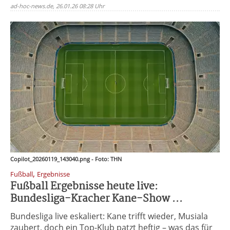
ad-hoc-news.de, 26.01.26 08:28 Uhr
Copilot_20260119_143040.png - Foto: THN
,
Fußball
Ergebnisse
Fußball Ergebnisse heute live:
Bundesliga-Kracher Kane-Show ...
Bundesliga live eskaliert: Kane trifft wieder, Musiala
zaubert, doch ein Top-Klub patzt heftig – was das für