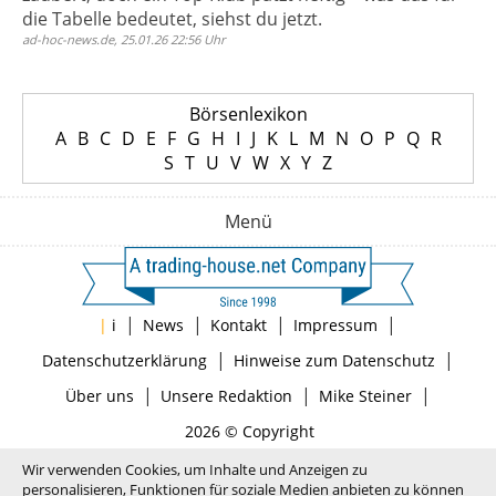
die Tabelle bedeutet, siehst du jetzt.
ad-hoc-news.de, 25.01.26 22:56 Uhr
Börsenlexikon
A
B
C
D
E
F
G
H
I
J
K
L
M
N
O
P
Q
R
S
T
U
V
W
X
Y
Z
Menü
|
|
|
|
|
i
News
Kontakt
Impressum
|
|
Datenschutzerklärung
Hinweise zum Datenschutz
|
|
|
Über uns
Unsere Redaktion
Mike Steiner
2026 © Copyright
Wir verwenden Cookies, um Inhalte und Anzeigen zu
personalisieren, Funktionen für soziale Medien anbieten zu können