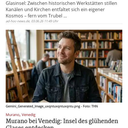
Glasinsel: Zwischen historischen Werkstätten stillen
Kanälen und Kirchen entfaltet sich ein eigener
Kosmos – fern vom Trubel ...
ad-hoc-news.de, 03.06.26 11:49 Uhr
Gemini_Generated_Image_uxqntuxqntuxqntu.png - Foto: THN
,
Murano
Venedig
Murano bei Venedig: Insel des glühenden