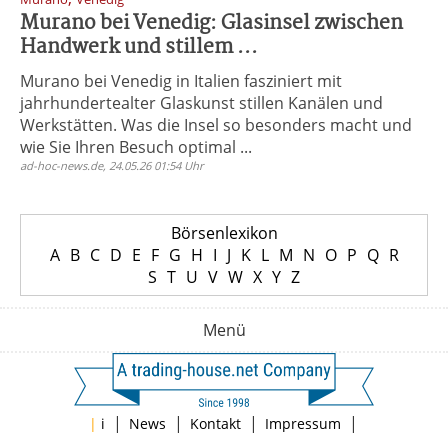
Murano bei Venedig: Glasinsel zwischen
Handwerk und stillem ...
Murano bei Venedig in Italien fasziniert mit
jahrhundertealter Glaskunst stillen Kanälen und
Werkstätten. Was die Insel so besonders macht und
wie Sie Ihren Besuch optimal ...
ad-hoc-news.de, 24.05.26 01:54 Uhr
Börsenlexikon
A
B
C
D
E
F
G
H
I
J
K
L
M
N
O
P
Q
R
S
T
U
V
W
X
Y
Z
Menü
|
|
|
|
|
i
News
Kontakt
Impressum