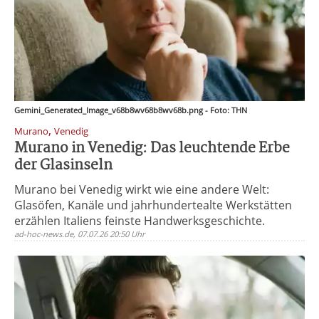
Gemini_Generated_Image_v68b8wv68b8wv68b.png - Foto: THN
,
Murano
Venedig
Murano in Venedig: Das leuchtende Erbe
der Glasinseln
Murano bei Venedig wirkt wie eine andere Welt:
Glasöfen, Kanäle und jahrhundertealte Werkstätten
erzählen Italiens feinste Handwerksgeschichte.
ad-hoc-news.de, 07.07.26 20:50 Uhr