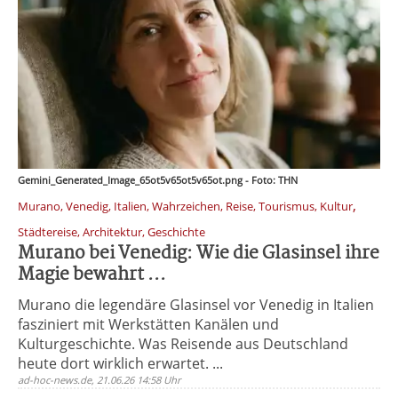
Gemini_Generated_Image_65ot5v65ot5v65ot.png - Foto: THN
,
Murano, Venedig, Italien, Wahrzeichen, Reise, Tourismus, Kultur
Städtereise, Architektur, Geschichte
Murano bei Venedig: Wie die Glasinsel ihre
Magie bewahrt ...
Murano die legendäre Glasinsel vor Venedig in Italien
fasziniert mit Werkstätten Kanälen und
Kulturgeschichte. Was Reisende aus Deutschland
heute dort wirklich erwartet. ...
ad-hoc-news.de, 21.06.26 14:58 Uhr