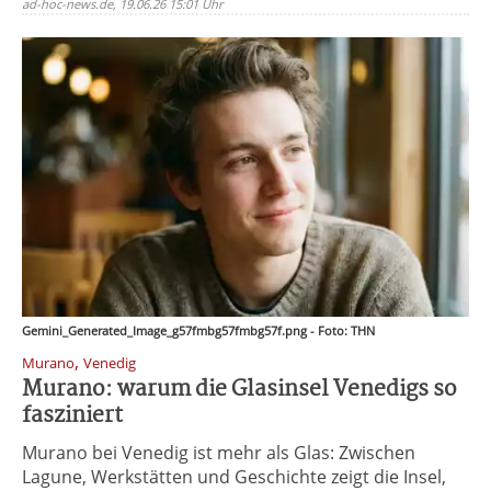
ad-hoc-news.de, 19.06.26 15:01 Uhr
Gemini_Generated_Image_g57fmbg57fmbg57f.png - Foto: THN
,
Murano
Venedig
Murano: warum die Glasinsel Venedigs so
fasziniert
Murano bei Venedig ist mehr als Glas: Zwischen
Lagune, Werkstätten und Geschichte zeigt die Insel,