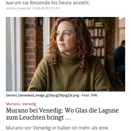
warum sie Reisende bis heute anzieht.
ad-hoc-news.de, 14.06.26 05:59 Uhr
Gemini_Generated_Image_g23rpcg23rpcg23r.png - Foto: THN
,
Murano
Venedig
Murano bei Venedig: Wo Glas die Lagune
zum Leuchten bringt ...
Murano vor Venedig in Italien ist mehr als eine