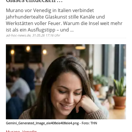
Glases entdecken ...
Murano vor Venedig in Italien verbindet
jahrhundertealte Glaskunst stille Kanäle und
Werkstätten voller Feuer. Warum die Insel weit mehr
ist als ein Ausflugstipp – und ...
ad-hoc-news.de, 31.05.26 17:16 Uhr
Gemini_Generated_Image_eie408eie408eie4.png - Foto: THN
,
Murano
Venedig