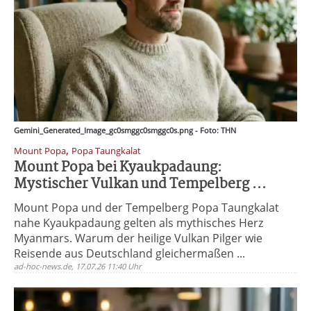
Gemini_Generated_Image_gc0smggc0smggc0s.png - Foto: THN
,
Mount Popa
Popa Taungkalat
Mount Popa bei Kyaukpadaung:
Mystischer Vulkan und Tempelberg ...
Mount Popa und der Tempelberg Popa Taungkalat
nahe Kyaukpadaung gelten als mythisches Herz
Myanmars. Warum der heilige Vulkan Pilger wie
Reisende aus Deutschland gleichermaßen ...
ad-hoc-news.de, 17.07.26 11:40 Uhr