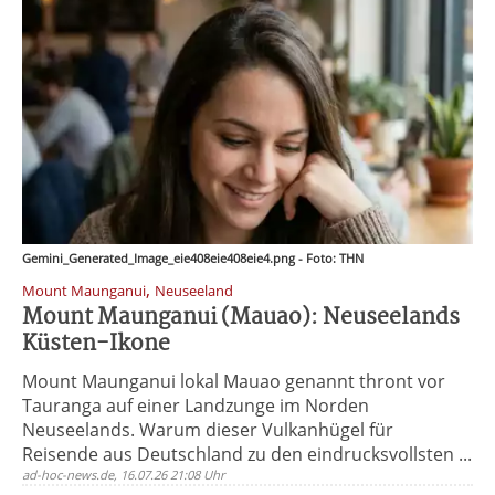
Gemini_Generated_Image_eie408eie408eie4.png - Foto: THN
,
Mount Maunganui
Neuseeland
Mount Maunganui (Mauao): Neuseelands
Küsten-Ikone
Mount Maunganui lokal Mauao genannt thront vor
Tauranga auf einer Landzunge im Norden
Neuseelands. Warum dieser Vulkanhügel für
Reisende aus Deutschland zu den eindrucksvollsten ...
ad-hoc-news.de, 16.07.26 21:08 Uhr