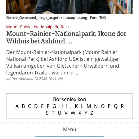
Gemini_Generated_Image_uxqntuxqntuxqntu.png - Foto: THN
,
Mount-Rainier-Nationalpark
Reise
Mount-Rainier-Nationalpark: Ikone der
Wildnis bei Ashford ...
Der Mount-Rainier-Nationalpark (Mount Rainier
National Park) bei Ashford USA ist ein gewaltiger
Vulkan umgeben von Gletschern Urwäldern und
legendären Trails – warum er ...
ad-hoc-news.de, 12.07.26 16:11 Uhr
Börsenlexikon
A
B
C
D
E
F
G
H
I
J
K
L
M
N
O
P
Q
R
S
T
U
V
W
X
Y
Z
Menü