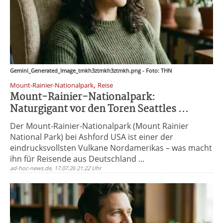
Gemini_Generated_Image_tmkh3ztmkh3ztmkh.png - Foto: THN
,
Mount-Rainier-Nationalpark
Reise
Mount-Rainier-Nationalpark:
Naturgigant vor den Toren Seattles ...
Der Mount-Rainier-Nationalpark (Mount Rainier
National Park) bei Ashford USA ist einer der
eindrucksvollsten Vulkane Nordamerikas – was macht
ihn für Reisende aus Deutschland ...
ad-hoc-news.de, 17.07.26 21:22 Uhr