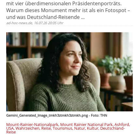
mit vier überdimensionalen Präsidentenporträts.
Warum dieses Monument mehr ist als ein Fotospot –
und was Deutschland-Reisende ...
ad-hoc-news.de, 16.07.26 20:05 Uhr
Gemini_Generated_Image_tmkh3ztmkh3ztmkh.png - Foto: THN
Mount-Rainier-Nationalpark, Mount Rainier National Park, Ashford,
USA, Wahrzeichen, Reise, Tourismus, Natur, Kultur, Deutschland-
Reise