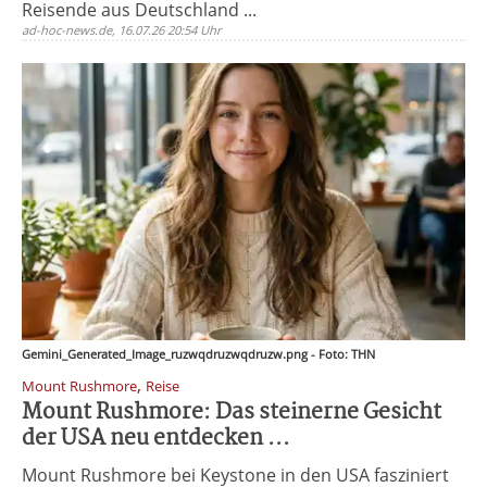
Reisende aus Deutschland ...
ad-hoc-news.de, 16.07.26 20:54 Uhr
Gemini_Generated_Image_ruzwqdruzwqdruzw.png - Foto: THN
,
Mount Rushmore
Reise
Mount Rushmore: Das steinerne Gesicht
der USA neu entdecken ...
Mount Rushmore bei Keystone in den USA fasziniert