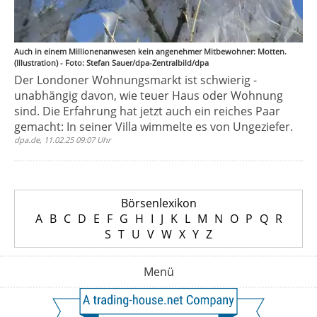
Auch in einem Millionenanwesen kein angenehmer Mitbewohner: Motten.
(Illustration) - Foto: Stefan Sauer/dpa-Zentralbild/dpa
Der Londoner Wohnungsmarkt ist schwierig -
unabhängig davon, wie teuer Haus oder Wohnung
sind. Die Erfahrung hat jetzt auch ein reiches Paar
gemacht: In seiner Villa wimmelte es von Ungeziefer.
dpa.de, 11.02.25 09:07 Uhr
Börsenlexikon
A
B
C
D
E
F
G
H
I
J
K
L
M
N
O
P
Q
R
S
T
U
V
W
X
Y
Z
Menü