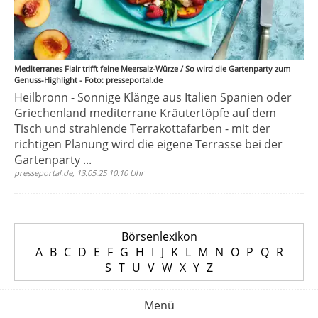
Mediterranes Flair trifft feine Meersalz-Würze / So wird die Gartenparty zum
Genuss-Highlight - Foto: presseportal.de
Heilbronn - Sonnige Klänge aus Italien Spanien oder
Griechenland mediterrane Kräutertöpfe auf dem
Tisch und strahlende Terrakottafarben - mit der
richtigen Planung wird die eigene Terrasse bei der
Gartenparty ...
presseportal.de, 13.05.25 10:10 Uhr
Börsenlexikon
A
B
C
D
E
F
G
H
I
J
K
L
M
N
O
P
Q
R
S
T
U
V
W
X
Y
Z
Menü