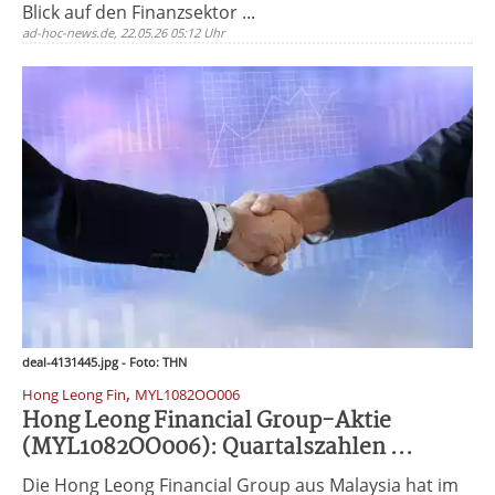
Blick auf den Finanzsektor ...
ad-hoc-news.de, 22.05.26 05:12 Uhr
deal-4131445.jpg - Foto: THN
,
Hong Leong Fin
MYL1082OO006
Hong Leong Financial Group-Aktie
(MYL1082OO006): Quartalszahlen ...
Die Hong Leong Financial Group aus Malaysia hat im