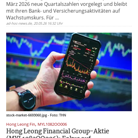
März 2026 neue Quartalszahlen vorgelegt und bleibt
mit ihren Bank- und Versicherungsaktivitäten auf
Wachstumskurs. Für ...
ad-hoc-news.de, 20.05.26 16:32 Uhr
stock-market-6693060.jpg - Foto: THN
,
Hong Leong Fin
MYL1082OO006
Hong Leong Financial Group-Aktie