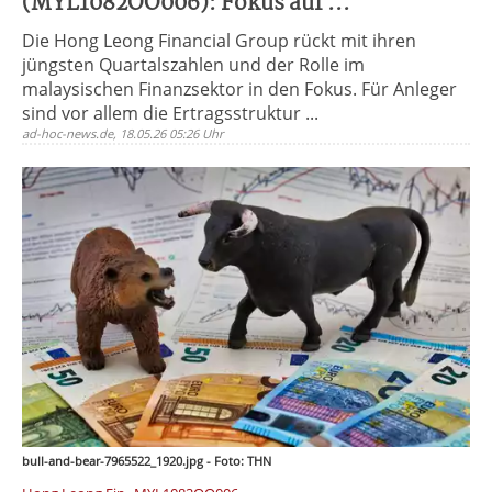
(MYL1082OO006): Fokus auf ...
Die Hong Leong Financial Group rückt mit ihren
jüngsten Quartalszahlen und der Rolle im
malaysischen Finanzsektor in den Fokus. Für Anleger
sind vor allem die Ertragsstruktur ...
ad-hoc-news.de, 18.05.26 05:26 Uhr
bull-and-bear-7965522_1920.jpg - Foto: THN