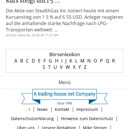
Kurs steigt um 1 5 ...
Die Aktie von StealthGas Inc notiert heute mit einem
Kursanstieg von 1 5 % auf 6 55 USD. Anleger reagieren
auf die anhaltende starke Nachfrage nach LPG-
Transporten weltweit. ...
ad-hoc-news.de, 26.04.26 11:27 Uhr
Börsenlexikon
A
B
C
D
E
F
G
H
I
J
K
L
M
N
O
P
Q
R
S
T
U
V
W
X
Y
Z
Menü
|
|
|
|
|
i
News
Kontakt
Impressum
|
|
Datenschutzerklärung
Hinweise zum Datenschutz
|
|
|
Über uns
Unsere Redaktion
Mike Steiner