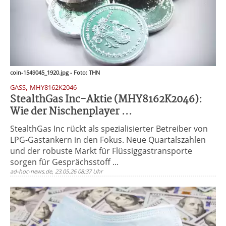
coin-1549045_1920.jpg - Foto: THN
,
GASS
MHY8162K2046
StealthGas Inc-Aktie (MHY8162K2046):
Wie der Nischenplayer ...
StealthGas Inc rückt als spezialisierter Betreiber von
LPG-Gastankern in den Fokus. Neue Quartalszahlen
und der robuste Markt für Flüssiggastransporte
sorgen für Gesprächsstoff ...
ad-hoc-news.de, 23.05.26 08:37 Uhr