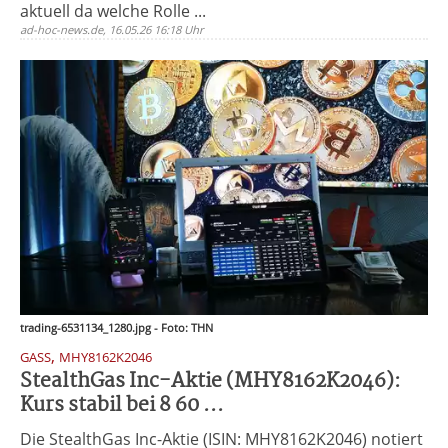
aktuell da welche Rolle ...
ad-hoc-news.de, 16.05.26 16:18 Uhr
trading-6531134_1280.jpg - Foto: THN
,
GASS
MHY8162K2046
StealthGas Inc-Aktie (MHY8162K2046):
Kurs stabil bei 8 60 ...
Die StealthGas Inc-Aktie (ISIN: MHY8162K2046) notiert