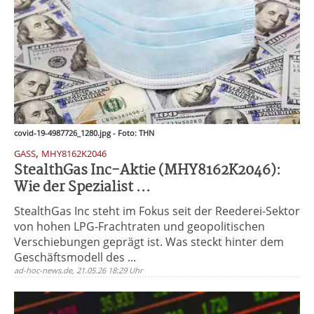
covid-19-4987726_1280.jpg - Foto: THN
,
GASS
MHY8162K2046
StealthGas Inc-Aktie (MHY8162K2046):
Wie der Spezialist ...
StealthGas Inc steht im Fokus seit der Reederei-Sektor
von hohen LPG-Frachtraten und geopolitischen
Verschiebungen geprägt ist. Was steckt hinter dem
Geschäftsmodell des ...
ad-hoc-news.de, 21.05.26 18:29 Uhr