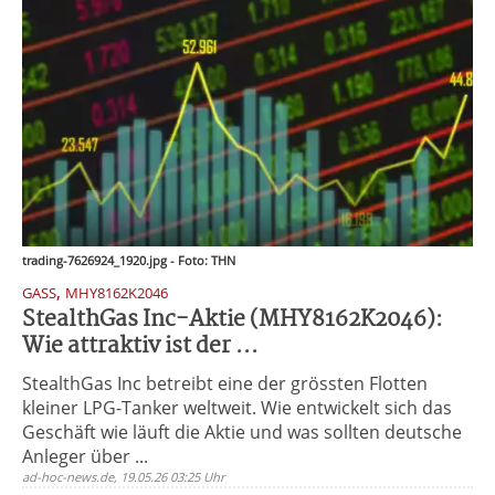
trading-7626924_1920.jpg - Foto: THN
,
GASS
MHY8162K2046
StealthGas Inc-Aktie (MHY8162K2046):
Wie attraktiv ist der ...
StealthGas Inc betreibt eine der grössten Flotten
kleiner LPG-Tanker weltweit. Wie entwickelt sich das
Geschäft wie läuft die Aktie und was sollten deutsche
Anleger über ...
ad-hoc-news.de, 19.05.26 03:25 Uhr