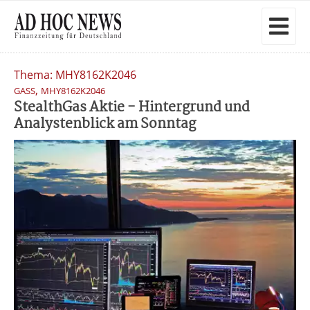
Thema: MHY8162K2046
,
GASS
MHY8162K2046
StealthGas Aktie - Hintergrund und
Analystenblick am Sonntag