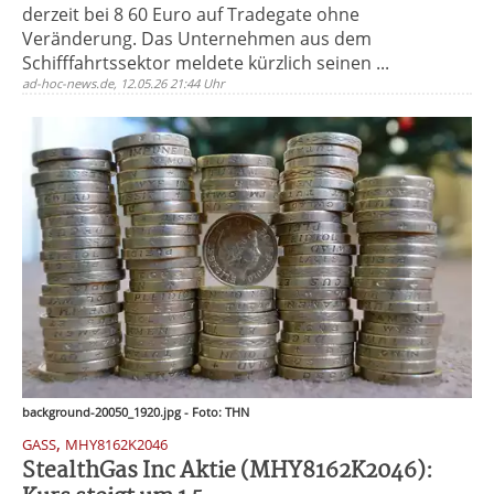
derzeit bei 8 60 Euro auf Tradegate ohne
Veränderung. Das Unternehmen aus dem
Schifffahrtssektor meldete kürzlich seinen ...
ad-hoc-news.de, 12.05.26 21:44 Uhr
background-20050_1920.jpg - Foto: THN
,
GASS
MHY8162K2046
StealthGas Inc Aktie (MHY8162K2046):