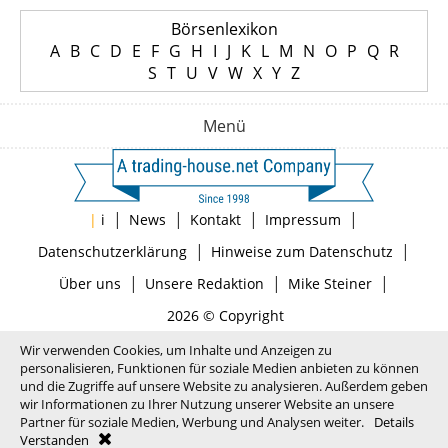
Börsenlexikon
A
B
C
D
E
F
G
H
I
J
K
L
M
N
O
P
Q
R
S
T
U
V
W
X
Y
Z
Menü
|
|
|
|
|
i
News
Kontakt
Impressum
|
|
Datenschutzerklärung
Hinweise zum Datenschutz
|
|
|
Über uns
Unsere Redaktion
Mike Steiner
2026 © Copyright
Wir verwenden Cookies, um Inhalte und Anzeigen zu
personalisieren, Funktionen für soziale Medien anbieten zu können
und die Zugriffe auf unsere Website zu analysieren. Außerdem geben
wir Informationen zu Ihrer Nutzung unserer Website an unsere
Partner für soziale Medien, Werbung und Analysen weiter.
Details
Verstanden