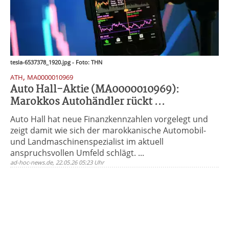
tesla-6537378_1920.jpg - Foto: THN
,
ATH
MA0000010969
Auto Hall-Aktie (MA0000010969):
Marokkos Autohändler rückt ...
Auto Hall hat neue Finanzkennzahlen vorgelegt und
zeigt damit wie sich der marokkanische Automobil-
und Landmaschinenspezialist im aktuell
anspruchsvollen Umfeld schlägt. ...
ad-hoc-news.de, 22.05.26 05:23 Uhr