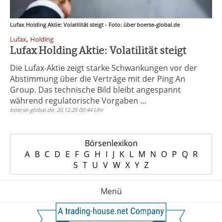
Lufax Holding Aktie: Volatilität steigt - Foto: über boerse-global.de
,
Lufax
Holding
Lufax Holding Aktie: Volatilität steigt
Die Lufax-Aktie zeigt starke Schwankungen vor der
Abstimmung über die Verträge mit der Ping An
Group. Das technische Bild bleibt angespannt
während regulatorische Vorgaben ...
boerse-global.de, 20.12.25 00:44 Uhr
Börsenlexikon
A
B
C
D
E
F
G
H
I
J
K
L
M
N
O
P
Q
R
S
T
U
V
W
X
Y
Z
Menü