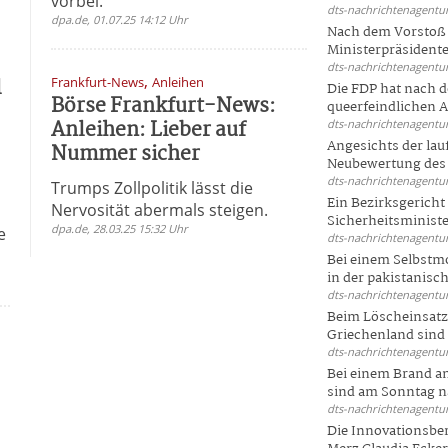
vorbei.
dts-nachrichtenagentur
dpa.de, 01.07.25 14:12 Uhr
Nach dem Vorstoß 
Ministerpräsidente
dts-nachrichtenagentur
,
l
Frankfurt-News
Anleihen
Die FDP hat nach 
Börse Frankfurt-News:
queerfeindlichen A
Anleihen: Lieber auf
dts-nachrichtenagentur
Angesichts der la
Nummer sicher
Neubewertung des 
dts-nachrichtenagentur
Trumps Zollpolitik lässt die
Ein Bezirksgericht
Nervosität abermals steigen.
Sicherheitsminister
dpa.de, 28.03.25 15:32 Uhr
e
dts-nachrichtenagentur
Bei einem Selbstmo
in der pakistanisch
dts-nachrichtenagentur
Beim Löscheinsatz
Griechenland sind .
dts-nachrichtenagentur
Bei einem Brand a
sind am Sonntag na
dts-nachrichtenagentur
Die Innovationsber