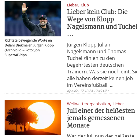
,
Lieber
Club
Lieber kein Club: Die
Wege von Klopp
Nagelsmann und Tuche
...
Richtete bewegende Worte an
Jürgen Klopp Julian
Delani Diekmeier: Jürgen Klopp
(Archivbild) - Foto: Jon
Nagelsmann und Thomas
Super/AP/dpa
Tuchel zählen zu den
begehrtesten deutschen
Trainern. Was sie noch eint: Si
alle haben derzeit keinen Job
im Vereinsfußball. ...
dpa.de, 17.10.24 12:49 Uhr
,
Weltwetterorganisation
Lieber
Juli einer der heißesten
jemals gemessenen
Monate
War der Juli nun der heißeste