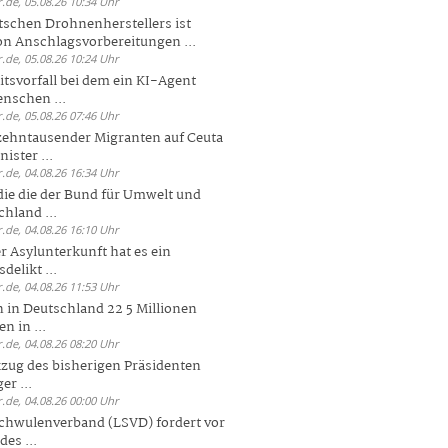
.de, 05.08.26 10:34 Uhr
tschen Drohnenherstellers ist
von Anschlagsvorbereitungen ...
.de, 05.08.26 10:24 Uhr
itsvorfall bei dem ein KI-Agent
nschen ...
.de, 05.08.26 07:46 Uhr
zehntausender Migranten auf Ceuta
ister ...
.de, 04.08.26 16:34 Uhr
die die der Bund für Umwelt und
hland ...
.de, 04.08.26 16:10 Uhr
r Asylunterkunft hat es ein
elikt ...
.de, 04.08.26 11:53 Uhr
 in Deutschland 22 5 Millionen
n in ...
.de, 04.08.26 08:20 Uhr
zug des bisherigen Präsidenten
er ...
.de, 04.08.26 00:00 Uhr
chwulenverband (LSVD) fordert vor
es ...