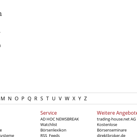
m
-
a
M
N
O
P
Q
R
S
T
U
V
W
X
Y
Z
Service
Weitere Angebot
AD HOC NEWSBREAK
trading-house.net AG
Watchlist
Kostenlose
e
Börsenlexikon
Börsenseminare
systeme
RSS_Feeds
direktbroker.de