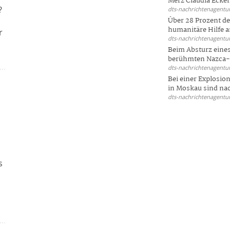
Merz Claudia Eckert
?
dts-nachrichtenagentur
Über 28 Prozent de
humanitäre Hilfe a
r
dts-nachrichtenagentur
Beim Absturz eines
berühmten Nazca-Li
dts-nachrichtenagentur
Bei einer Explosio
in Moskau sind nac
dts-nachrichtenagentur
s