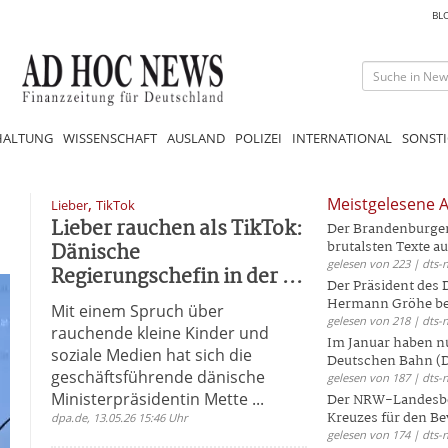
BL
HALTUNG
WISSENSCHAFT
AUSLAND
POLIZEI
INTERNATIONAL
SONSTI
,
Meistgelesene A
Lieber
TikTok
Lieber rauchen als TikTok:
Der Brandenburger 
Dänische
brutalsten Texte aus
gelesen von 223 | dts-
Regierungschefin in der ...
Der Präsident des
Hermann Gröhe bek
Mit einem Spruch über
gelesen von 218 | dts-
rauchende kleine Kinder und
Im Januar haben nu
soziale Medien hat sich die
Deutschen Bahn (DB
geschäftsführende dänische
gelesen von 187 | dts-
Ministerpräsidentin Mette ...
Der NRW-Landesbe
Kreuzes für den Be
dpa.de, 13.05.26 15:46 Uhr
gelesen von 174 | dts-