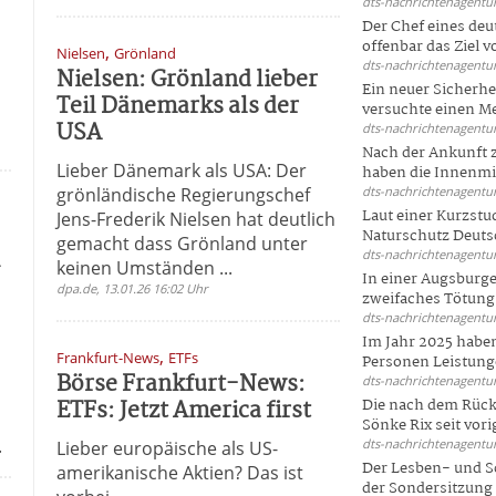
dts-nachrichtenagentur
Der Chef eines deu
offenbar das Ziel 
,
Nielsen
Grönland
dts-nachrichtenagentur
Nielsen: Grönland lieber
Ein neuer Sicherhe
Teil Dänemarks als der
versuchte einen Me
USA
dts-nachrichtenagentur
Nach der Ankunft 
Lieber Dänemark als USA: Der
haben die Innenmin
grönländische Regierungschef
dts-nachrichtenagentur
Laut einer Kurzstu
Jens-Frederik Nielsen hat deutlich
Naturschutz Deutsc
gemacht dass Grönland unter
i
dts-nachrichtenagentur
keinen Umständen ...
In einer Augsburge
dpa.de, 13.01.26 16:02 Uhr
zweifaches Tötungsd
dts-nachrichtenagentur
Im Jahr 2025 haben
,
Frankfurt-News
ETFs
Personen Leistunge
Börse Frankfurt-News:
dts-nachrichtenagentur
ETFs: Jetzt America first
Die nach dem Rück
Sönke Rix seit vorig
.
dts-nachrichtenagentur
Lieber europäische als US-
Der Lesben- und S
amerikanische Aktien? Das ist
der Sondersitzung d