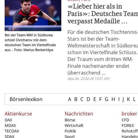
«Lieber hier als in
Paris»: Deutsches Tea
verpasst Medaille ...
Für die deutschen Tischtennis
Bei der Team-WM in Südkorea
Stars ist bei der Team-
schied Ovtcharov mit dem
Weltmeisterschaft in Südkore
deutschen Team im Viertelfinale
aus. - Foto: Marius Becker/dpa
schon im Viertelfinale Schluss.
Der Traum vom dritten WM-
Finale nacheinander endet
überraschend ...
dpa.de, 23.02.24 13:21 Uhr
Börsenlexikon
A
B
C
D
E
F
G
H
I
J
K
L
Aktienkurse
Nachrichten
broker
DAX
Börse
CFD
MDAX
Wirtschaft
FOREX
TECDAX
Politik
Rohstoff
SDAX
Sport
Handels