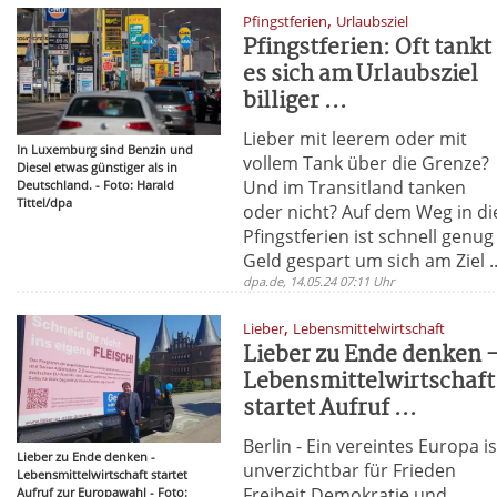
,
Pfingstferien
Urlaubsziel
Pfingstferien: Oft tankt
es sich am Urlaubsziel
billiger ...
Lieber mit leerem oder mit
In Luxemburg sind Benzin und
vollem Tank über die Grenze?
Diesel etwas günstiger als in
Und im Transitland tanken
Deutschland. - Foto: Harald
Tittel/dpa
oder nicht? Auf dem Weg in di
Pfingstferien ist schnell genug
Geld gespart um sich am Ziel ..
dpa.de, 14.05.24 07:11 Uhr
,
Lieber
Lebensmittelwirtschaft
Lieber zu Ende denken 
Lebensmittelwirtschaft
startet Aufruf ...
Berlin - Ein vereintes Europa is
Lieber zu Ende denken -
unverzichtbar für Frieden
Lebensmittelwirtschaft startet
Freiheit Demokratie und
Aufruf zur Europawahl - Foto: