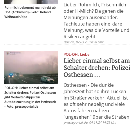
Lieber Rohmilch, Frischmilch
Rohmilch bekommt man direkt ab
oder H-Milch? Da gehen die
Hof. (Archivbild) - Foto: Roland
Meinungen auseinander.
Weihrauch/dpa
Fachleute haben eine klare
Meinung, was die Vorteile und
Risiken angeht.
dpa.de, 07.03.25 14:28 Uhr
,
POL-OH
Lieber
Lieber einmal selbst am
Schalter drehen: Polize
Osthessen ...
Osthessen - Die dunkle
POL-OH: Lieber einmal selbst am
Jahreszeit hat so ihre Tücken
Schalter drehen: Polizei Osthessen
im Straßenverkehr. Aktuell ist
gibt Verhaltenstipps zur
Autobeleuchtung in der Herbstzeit
es oft sehr nebelig und viele
- Foto: presseportal.de
Autos fahren nahezu
"ungesehen" über die Straßen
presseportal.de, 04.11.24 14:29 Uhr