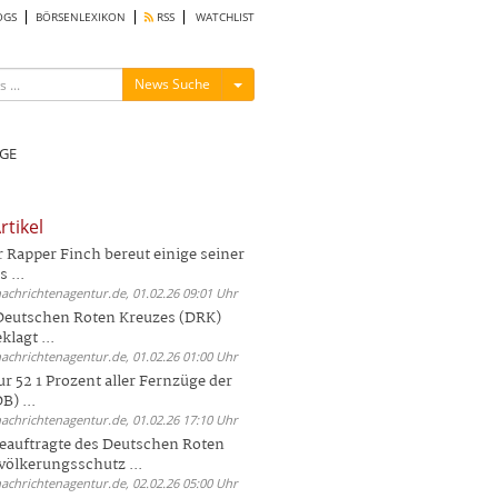
OGS
BÖRSENLEXIKON
RSS
WATCHLIST
Menü ein-/ausblenden
News Suche
GE
rtikel
Rapper Finch bereut einige seiner
 ...
nachrichtenagentur.de, 01.02.26 09:01 Uhr
 Deutschen Roten Kreuzes (DRK)
lagt ...
nachrichtenagentur.de, 01.02.26 01:00 Uhr
r 52 1 Prozent aller Fernzüge der
) ...
nachrichtenagentur.de, 01.02.26 17:10 Uhr
auftragte des Deutschen Roten
völkerungsschutz ...
nachrichtenagentur.de, 02.02.26 05:00 Uhr