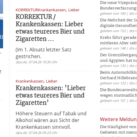
Die neue Vizepräsi
Bundesverfassungs
,
KORREKTURKrankenkassen
Lieber
gelesen von 160 | dts-
KORREKTUR /
Die Mehrheit der S
Krankenkassen: Lieber
digitale Gesundhei
etwas teureres Bier und
gelesen von 153 | dts-
Zigaretten ...
Krebs führt gerad
mittleren Alter selt
gelesen von 148 | dts-
(Im 1. Absatz letzter Satz
.
Der Grenzübergang
gestrichen.
und Ägypten hat na
dpa.de, 07.04.26 10:35 Uhr
gelesen von 133 | dts-
z
Beim Automobilklu
Gerhard Hillebrand
,
Krankenkassen
Lieber
gelesen von 123 | dts-
Krankenkassen: 'Lieber
Die Bundesanwalts
etwas teureres Bier und
wegen mutmaßliche
Zigaretten'
gelesen von 101 | dts-
Höhere Steuern auf Tabak und
Weitere Meldu
Alkohol wären aus Sicht der
Krankenkassen sinnvoll.
Die Häufigkeit von 
Gebieten mit mensc
dpa.de, 07.04.26 05:23 Uhr