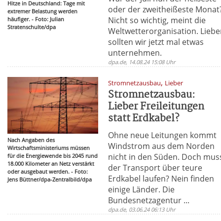
Hitze in Deutschland: Tage mit
oder der zweitheißeste Monat
extremer Belastung werden
Nicht so wichtig, meint die
häufiger. - Foto: Julian
Stratenschulte/dpa
Weltwetterorganisation. Liebe
sollten wir jetzt mal etwas
unternehmen.
dpa.de, 14.08.24 15:08 Uhr
,
Stromnetzausbau
Lieber
Stromnetzausbau:
Lieber Freileitungen
statt Erdkabel?
Ohne neue Leitungen kommt
Nach Angaben des
Windstrom aus dem Norden
Wirtschaftsministeriums müssen
nicht in den Süden. Doch mus
für die Energiewende bis 2045 rund
18.000 Kilometer an Netz verstärkt
der Transport über teure
oder ausgebaut werden. - Foto:
Erdkabel laufen? Nein finden
Jens Büttner/dpa-Zentralbild/dpa
einige Länder. Die
Bundesnetzagentur ...
dpa.de, 03.06.24 06:13 Uhr