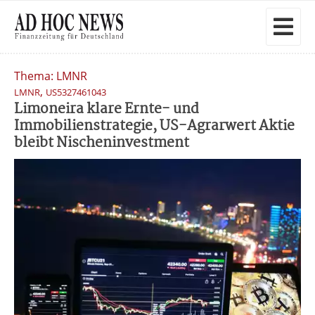
Thema: LMNR
,
LMNR
US5327461043
Limoneira klare Ernte- und
Immobilienstrategie, US-Agrarwert Aktie
bleibt Nischeninvestment