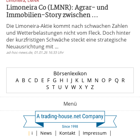
,
Limoneira
LMNR
Limoneira Co (LMNR): Agrar- und
Immobilien-Story zwischen ...
Die Limoneira-Aktie kommt nach schwachen Zahlen
und Wetterbelastungen nicht vom Fleck. Doch hinter
der kurzfristigen Schwäche steckt eine strategische
Neuausrichtung mit ...
ad-hoc-news.de, 01.01.26 16:33 Uhr
Börsenlexikon
A
B
C
D
E
F
G
H
I
J
K
L
M
N
O
P
Q
R
S
T
U
V
W
X
Y
Z
Menü
|
|
|
|
|
i
News
Kontakt
Impressum