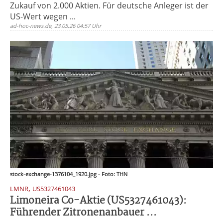
Zukauf von 2.000 Aktien. Für deutsche Anleger ist der
US-Wert wegen ...
ad-hoc-news.de, 23.05.26 04:57 Uhr
stock-exchange-1376104_1920.jpg - Foto: THN
,
LMNR
US5327461043
Limoneira Co-Aktie (US5327461043):
Führender Zitronenanbauer ...