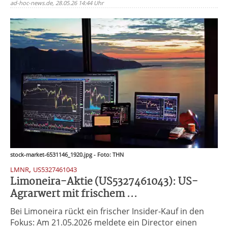
ad-hoc-news.de, 28.05.26 14:44 Uhr
stock-market-6531146_1920.jpg - Foto: THN
,
LMNR
US5327461043
Limoneira-Aktie (US5327461043): US-
Agrarwert mit frischem ...
Bei Limoneira rückt ein frischer Insider-Kauf in den
Fokus: Am 21.05.2026 meldete ein Director einen