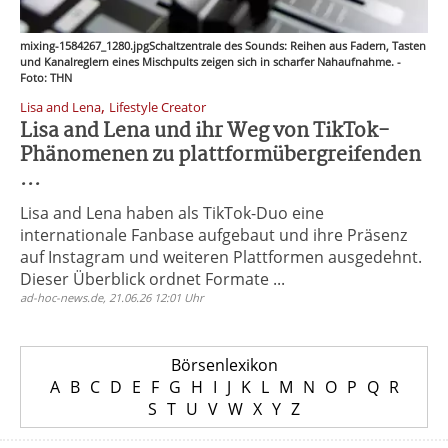
mixing-1584267_1280.jpgSchaltzentrale des Sounds: Reihen aus Fadern, Tasten
und Kanalreglern eines Mischpults zeigen sich in scharfer Nahaufnahme. -
Foto: THN
,
Lisa and Lena
Lifestyle Creator
Lisa and Lena und ihr Weg von TikTok-
Phänomenen zu plattformübergreifenden
...
Lisa and Lena haben als TikTok-Duo eine
internationale Fanbase aufgebaut und ihre Präsenz
auf Instagram und weiteren Plattformen ausgedehnt.
Dieser Überblick ordnet Formate ...
ad-hoc-news.de, 21.06.26 12:01 Uhr
Börsenlexikon
A
B
C
D
E
F
G
H
I
J
K
L
M
N
O
P
Q
R
S
T
U
V
W
X
Y
Z