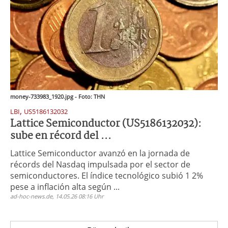
money-733983_1920.jpg - Foto: THN
,
LBI
US5186132032
Lattice Semiconductor (US5186132032):
sube en récord del ...
Lattice Semiconductor avanzó en la jornada de
récords del Nasdaq impulsada por el sector de
semiconductores. El índice tecnológico subió 1 2%
pese a inflación alta según ...
ad-hoc-news.de, 14.05.26 08:16 Uhr