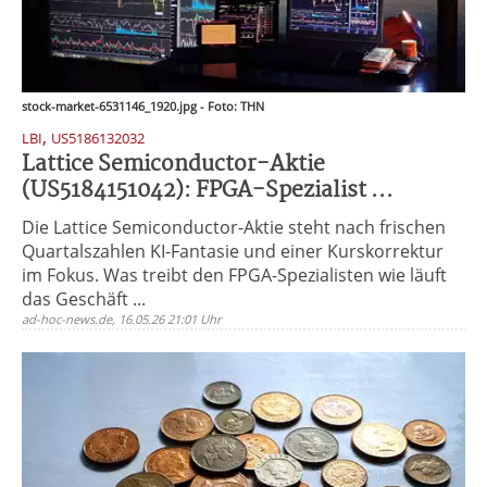
stock-market-6531146_1920.jpg - Foto: THN
,
LBI
US5186132032
Lattice Semiconductor-Aktie
(US5184151042): FPGA-Spezialist ...
Die Lattice Semiconductor-Aktie steht nach frischen
Quartalszahlen KI-Fantasie und einer Kurskorrektur
im Fokus. Was treibt den FPGA-Spezialisten wie läuft
das Geschäft ...
ad-hoc-news.de, 16.05.26 21:01 Uhr