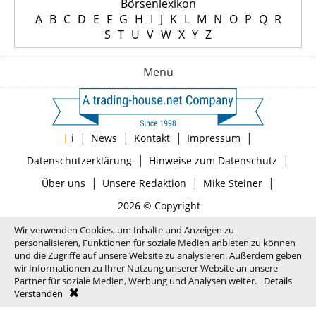
Börsenlexikon
A
B
C
D
E
F
G
H
I
J
K
L
M
N
O
P
Q
R
S
T
U
V
W
X
Y
Z
Menü
|
|
|
|
|
i
News
Kontakt
Impressum
|
|
Datenschutzerklärung
Hinweise zum Datenschutz
|
|
|
Über uns
Unsere Redaktion
Mike Steiner
2026 © Copyright
Wir verwenden Cookies, um Inhalte und Anzeigen zu
personalisieren, Funktionen für soziale Medien anbieten zu können
und die Zugriffe auf unsere Website zu analysieren. Außerdem geben
wir Informationen zu Ihrer Nutzung unserer Website an unsere
Partner für soziale Medien, Werbung und Analysen weiter.
Details
Verstanden