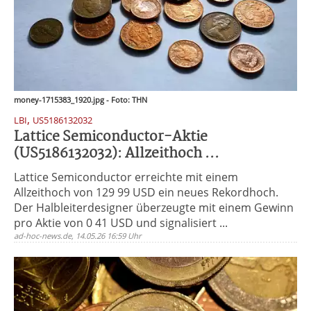
money-1715383_1920.jpg - Foto: THN
,
LBI
US5186132032
Lattice Semiconductor-Aktie
(US5186132032): Allzeithoch ...
Lattice Semiconductor erreichte mit einem
Allzeithoch von 129 99 USD ein neues Rekordhoch.
Der Halbleiterdesigner überzeugte mit einem Gewinn
pro Aktie von 0 41 USD und signalisiert ...
ad-hoc-news.de, 14.05.26 16:59 Uhr