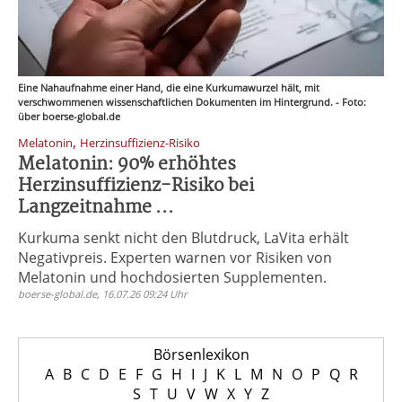
Eine Nahaufnahme einer Hand, die eine Kurkumawurzel hält, mit
verschwommenen wissenschaftlichen Dokumenten im Hintergrund. - Foto:
über boerse-global.de
,
Melatonin
Herzinsuffizienz-Risiko
Melatonin: 90% erhöhtes
Herzinsuffizienz-Risiko bei
Langzeitnahme ...
Kurkuma senkt nicht den Blutdruck, LaVita erhält
Negativpreis. Experten warnen vor Risiken von
Melatonin und hochdosierten Supplementen.
boerse-global.de, 16.07.26 09:24 Uhr
Börsenlexikon
A
B
C
D
E
F
G
H
I
J
K
L
M
N
O
P
Q
R
S
T
U
V
W
X
Y
Z