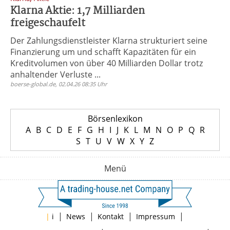
Klarna Aktie: 1,7 Milliarden
freigeschaufelt
Der Zahlungsdienstleister Klarna strukturiert seine
Finanzierung um und schafft Kapazitäten für ein
Kreditvolumen von über 40 Milliarden Dollar trotz
anhaltender Verluste ...
boerse-global.de, 02.04.26 08:35 Uhr
Börsenlexikon
A
B
C
D
E
F
G
H
I
J
K
L
M
N
O
P
Q
R
S
T
U
V
W
X
Y
Z
Menü
|
|
|
|
|
i
News
Kontakt
Impressum