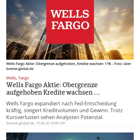
Wells Fargo Aktie: Obergrenze aufgehoben, Kredite wachsen 11% - Foto: über
boerse-global.de
,
Wells
Fargo
Wells Fargo Aktie: Obergrenze
aufgehoben Kredite wachsen ...
Wells Fargo expandiert nach Fed-Entscheidung
kräftig, steigert Kreditvolumen und Gewinn. Trotz
Kursverlusten sehen Analysten Potenzial.
boerse-global.de, 15.05.26 14:49 Uhr