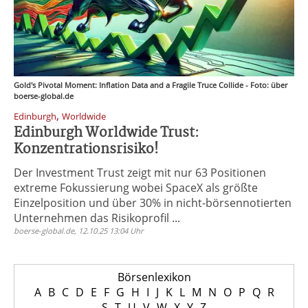
Gold's Pivotal Moment: Inflation Data and a Fragile Truce Collide - Foto: über
boerse-global.de
,
Edinburgh
Worldwide
Edinburgh Worldwide Trust:
Konzentrationsrisiko!
Der Investment Trust zeigt mit nur 63 Positionen
extreme Fokussierung wobei SpaceX als größte
Einzelposition und über 30% in nicht-börsennotierten
Unternehmen das Risikoprofil ...
boerse-global.de, 12.10.25 13:04 Uhr
Börsenlexikon
A
B
C
D
E
F
G
H
I
J
K
L
M
N
O
P
Q
R
S
T
U
V
W
X
Y
Z