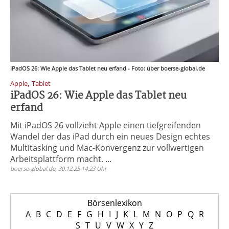
iPadOS 26: Wie Apple das Tablet neu erfand - Foto: über boerse-global.de
,
Apple
Tablet
iPadOS 26: Wie Apple das Tablet neu
erfand
Mit iPadOS 26 vollzieht Apple einen tiefgreifenden
Wandel der das iPad durch ein neues Design echtes
Multitasking und Mac-Konvergenz zur vollwertigen
Arbeitsplattform macht. ...
boerse-global.de, 30.12.25 14:23 Uhr
Börsenlexikon
A
B
C
D
E
F
G
H
I
J
K
L
M
N
O
P
Q
R
S
T
U
V
W
X
Y
Z