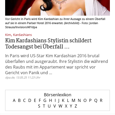
Vor Gericht in Paris wird Kim Kardashian zu ihrer Aussage zu einem Überfall
auf sie in einem Pariser Hotel 2016 erwartet. (Archivbild) - Foto: Jordan
Strauss/Invision/AP/dpa
,
Kim
Kardashians
Kim Kardashians Stylistin schildert
Todesangst bei Überfall ...
In Paris wird US-Star Kim Kardashian 2016 brutal
überfallen und ausgeraubt. Ihre Stylistin die während
des Raubs mit im Appartement war spricht vor
Gericht von Panik und ...
dpa.de, 13.05.25 11:23 Uhr
Börsenlexikon
A
B
C
D
E
F
G
H
I
J
K
L
M
N
O
P
Q
R
S
T
U
V
W
X
Y
Z