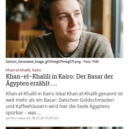
Gemini_Generated_Image_g57fmbg57fmbg57f.png - Foto: THN
,
Khan-el-Khalili
Kairo
Khan-el-Khalili in Kairo: Der Basar der
Ägypten erzählt ...
Khan-el-Khalili in Kairo lokal Khan el-Khalili genannt ist
weit mehr als ein Basar: Zwischen Goldschmieden
und Kaffeehäusern wird hier die Seele Ägyptens
spürbar – was ...
ad-hoc-news.de, 06.07.26 10:29 Uhr