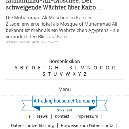
Muhammad-Ali-Moschee: Der
schweigende Wächter über Kairo ...
Die Muhammad-Ali-Moschee im Kairoer
Zitadellenviertel lokal als Mosque of Muhammad Ali
bekannt ist mehr als ein Wahrzeichen Ägyptens – sie
verändert den Blick auf Kairo ...
ad-hoc-news.de, 24.06.26 22:57 Uhr
Börsenlexikon
A
B
C
D
E
F
G
H
I
J
K
L
M
N
O
P
Q
R
S
T
U
V
W
X
Y
Z
Menü
|
|
|
|
|
i
News
Kontakt
Impressum
|
|
Datenschutzerklärung
Hinweise zum Datenschutz