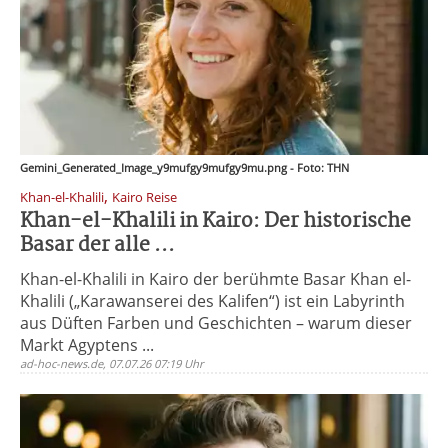
Gemini_Generated_Image_y9mufgy9mufgy9mu.png - Foto: THN
,
Khan-el-Khalili
Kairo Reise
Khan-el-Khalili in Kairo: Der historische
Basar der alle ...
Khan-el-Khalili in Kairo der berühmte Basar Khan el-
Khalili („Karawanserei des Kalifen“) ist ein Labyrinth
aus Düften Farben und Geschichten – warum dieser
Markt Agyptens ...
ad-hoc-news.de, 07.07.26 07:19 Uhr