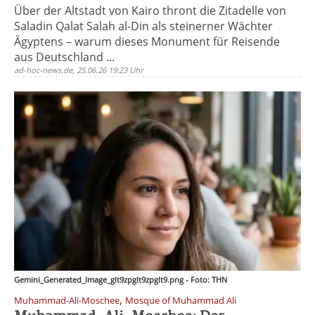
Über der Altstadt von Kairo thront die Zitadelle von
Saladin Qalat Salah al-Din als steinerner Wächter
Ägyptens – warum dieses Monument für Reisende
aus Deutschland ...
ad-hoc-news.de, 25.06.26 19:23 Uhr
Gemini_Generated_Image_glt9zpglt9zpglt9.png - Foto: THN
,
Muhammad-Ali-Moschee
Mosque of Muhammad Ali