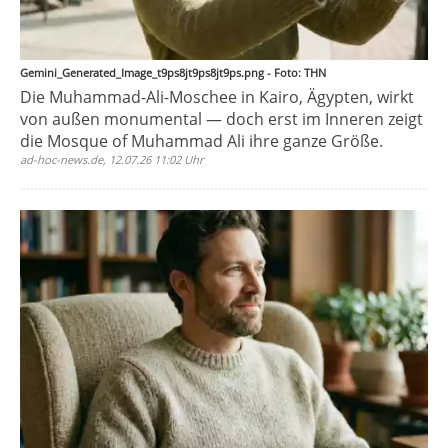
Gemini_Generated_Image_t9ps8jt9ps8jt9ps.png - Foto: THN
Die Muhammad-Ali-Moschee in Kairo, Ägypten, wirkt
von außen monumental — doch erst im Inneren zeigt
die Mosque of Muhammad Ali ihre ganze Größe.
ad-hoc-news.de, 12.07.26 11:02 Uhr