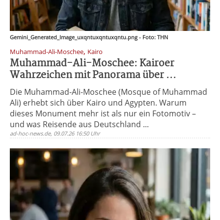
Gemini_Generated_Image_uxqntuxqntuxqntu.png - Foto: THN
,
Muhammad-Ali-Moschee
Kairo
Muhammad-Ali-Moschee: Kairoer
Wahrzeichen mit Panorama über ...
Die Muhammad-Ali-Moschee (Mosque of Muhammad
Ali) erhebt sich über Kairo und Agypten. Warum
dieses Monument mehr ist als nur ein Fotomotiv –
und was Reisende aus Deutschland ...
ad-hoc-news.de, 09.07.26 16:50 Uhr