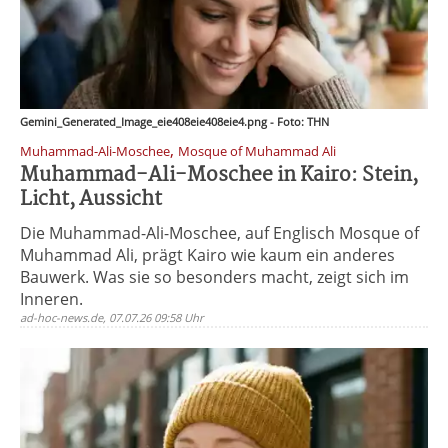
Gemini_Generated_Image_eie408eie408eie4.png - Foto: THN
,
Muhammad-Ali-Moschee
Mosque of Muhammad Ali
Muhammad-Ali-Moschee in Kairo: Stein,
Licht, Aussicht
Die Muhammad-Ali-Moschee, auf Englisch Mosque of
Muhammad Ali, prägt Kairo wie kaum ein anderes
Bauwerk. Was sie so besonders macht, zeigt sich im
Inneren.
ad-hoc-news.de, 07.07.26 09:58 Uhr