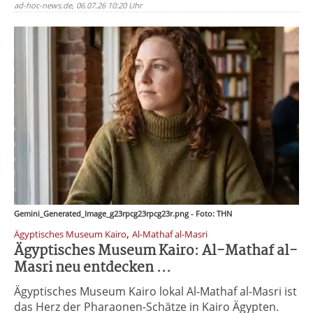
ad-hoc-news.de, 06.07.26 10:20 Uhr
Gemini_Generated_Image_g23rpcg23rpcg23r.png - Foto: THN
,
Ägyptisches Museum Kairo
Al-Mathaf al-Masri
Ägyptisches Museum Kairo: Al-Mathaf al-
Masri neu entdecken ...
Ägyptisches Museum Kairo lokal Al-Mathaf al-Masri ist
das Herz der Pharaonen-Schätze in Kairo Ägypten.