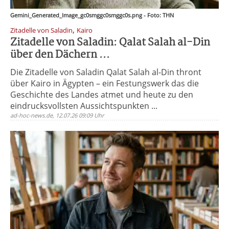
Gemini_Generated_Image_gc0smggc0smggc0s.png - Foto: THN
,
Zitadelle von Saladin
Kairo
Zitadelle von Saladin: Qalat Salah al-Din
über den Dächern ...
Die Zitadelle von Saladin Qalat Salah al-Din thront
über Kairo in Ägypten – ein Festungswerk das die
Geschichte des Landes atmet und heute zu den
eindrucksvollsten Aussichtspunkten ...
ad-hoc-news.de, 12.07.26 09:09 Uhr