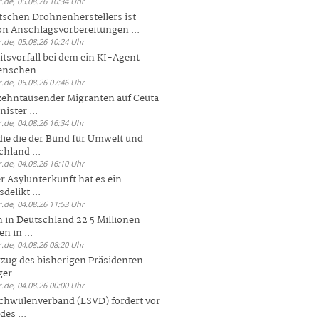
.de, 05.08.26 10:34 Uhr
tschen Drohnenherstellers ist
von Anschlagsvorbereitungen ...
.de, 05.08.26 10:24 Uhr
itsvorfall bei dem ein KI-Agent
nschen ...
.de, 05.08.26 07:46 Uhr
zehntausender Migranten auf Ceuta
ister ...
.de, 04.08.26 16:34 Uhr
die die der Bund für Umwelt und
hland ...
.de, 04.08.26 16:10 Uhr
r Asylunterkunft hat es ein
elikt ...
.de, 04.08.26 11:53 Uhr
 in Deutschland 22 5 Millionen
n in ...
.de, 04.08.26 08:20 Uhr
zug des bisherigen Präsidenten
er ...
.de, 04.08.26 00:00 Uhr
chwulenverband (LSVD) fordert vor
es ...