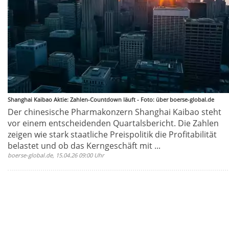
Shanghai Kaibao Aktie: Zahlen-Countdown läuft - Foto: über boerse-global.de
Der chinesische Pharmakonzern Shanghai Kaibao steht
vor einem entscheidenden Quartalsbericht. Die Zahlen
zeigen wie stark staatliche Preispolitik die Profitabilität
belastet und ob das Kerngeschäft mit ...
boerse-global.de, 15.04.26 09:00 Uhr