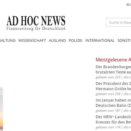
BL
HALTUNG
WISSENSCHAFT
AUSLAND
POLIZEI
INTERNATIONAL
SONSTI
Meistgelesene A
Der Brandenburger 
brutalsten Texte aus
gelesen von 223 | dts-
Der Präsident des
Hermann Gröhe bek
gelesen von 218 | dts-
Im Januar haben nu
Deutschen Bahn (DB
gelesen von 187 | dts-
Der NRW-Landesbe
Kreuzes für den Be
gelesen von 174 | dts-