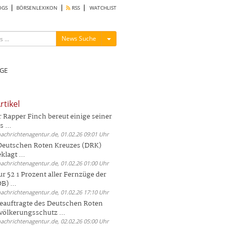
OGS
BÖRSENLEXIKON
RSS
WATCHLIST
Menü ein-/ausblenden
News Suche
GE
rtikel
Rapper Finch bereut einige seiner
 ...
nachrichtenagentur.de, 01.02.26 09:01 Uhr
 Deutschen Roten Kreuzes (DRK)
lagt ...
nachrichtenagentur.de, 01.02.26 01:00 Uhr
r 52 1 Prozent aller Fernzüge der
) ...
nachrichtenagentur.de, 01.02.26 17:10 Uhr
auftragte des Deutschen Roten
völkerungsschutz ...
nachrichtenagentur.de, 02.02.26 05:00 Uhr