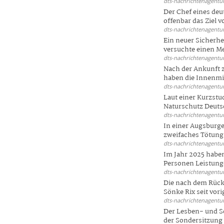
dts-nachrichtenagentur
Der Chef eines deu
offenbar das Ziel 
dts-nachrichtenagentur
Ein neuer Sicherhe
versuchte einen Me
dts-nachrichtenagentur
Nach der Ankunft 
haben die Innenmin
dts-nachrichtenagentur
Laut einer Kurzstu
Naturschutz Deutsc
dts-nachrichtenagentur
In einer Augsburge
zweifaches Tötungsd
dts-nachrichtenagentur
Im Jahr 2025 haben
Personen Leistunge
dts-nachrichtenagentur
Die nach dem Rück
Sönke Rix seit vorig
dts-nachrichtenagentur
Der Lesben- und S
der Sondersitzung d