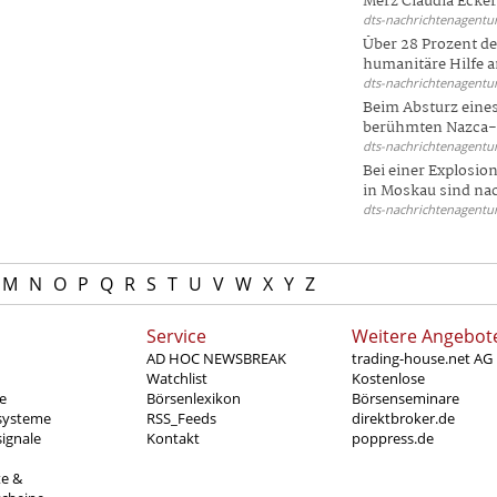
Merz Claudia Eckert
dts-nachrichtenagentur
Über 28 Prozent de
humanitäre Hilfe a
dts-nachrichtenagentur
Beim Absturz eines
berühmten Nazca-Li
dts-nachrichtenagentur
Bei einer Explosio
in Moskau sind nac
dts-nachrichtenagentur
M
N
O
P
Q
R
S
T
U
V
W
X
Y
Z
Service
Weitere Angebot
AD HOC NEWSBREAK
trading-house.net AG
Watchlist
Kostenlose
e
Börsenlexikon
Börsenseminare
systeme
RSS_Feeds
direktbroker.de
ignale
Kontakt
poppress.de
te &