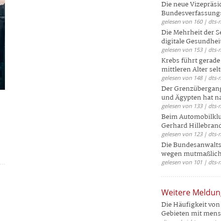
Die neue Vizepräsi
Bundesverfassungs
gelesen von 160 | dts-
Die Mehrheit der S
digitale Gesundhei
gelesen von 153 | dts-
Krebs führt gerad
mittleren Alter selt
gelesen von 148 | dts-
Der Grenzübergang
und Ägypten hat na
gelesen von 133 | dts-
Beim Automobilklu
Gerhard Hillebrand
gelesen von 123 | dts-
Die Bundesanwalts
wegen mutmaßliche
gelesen von 101 | dts-
Weitere Meldu
Die Häufigkeit von 
Gebieten mit mensc