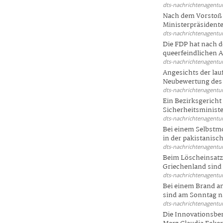
dts-nachrichtenagentur
Nach dem Vorstoß 
Ministerpräsidente
dts-nachrichtenagentur
Die FDP hat nach 
queerfeindlichen A
dts-nachrichtenagentur
Angesichts der la
Neubewertung des 
dts-nachrichtenagentur
Ein Bezirksgericht
Sicherheitsminister
dts-nachrichtenagentur
Bei einem Selbstmo
in der pakistanisch
dts-nachrichtenagentur
Beim Löscheinsatz
Griechenland sind .
dts-nachrichtenagentur
Bei einem Brand a
sind am Sonntag na
dts-nachrichtenagentur
Die Innovationsber