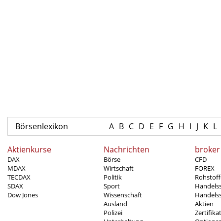
Börsenlexikon
A
B
C
D
E
F
G
H
I
J
K
L
Aktienkurse
Nachrichten
broker
DAX
Börse
CFD
MDAX
Wirtschaft
FOREX
TECDAX
Politik
Rohstoff
SDAX
Sport
Handels
Dow Jones
Wissenschaft
Handelss
Ausland
Aktien
Polizei
Zertifika