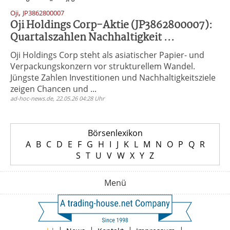
,
Oji
JP3862800007
Oji Holdings Corp-Aktie (JP3862800007):
Quartalszahlen Nachhaltigkeit ...
Oji Holdings Corp steht als asiatischer Papier- und
Verpackungskonzern vor strukturellem Wandel.
Jüngste Zahlen Investitionen und Nachhaltigkeitsziele
zeigen Chancen und ...
ad-hoc-news.de, 22.05.26 04:28 Uhr
Börsenlexikon
A
B
C
D
E
F
G
H
I
J
K
L
M
N
O
P
Q
R
S
T
U
V
W
X
Y
Z
Menü