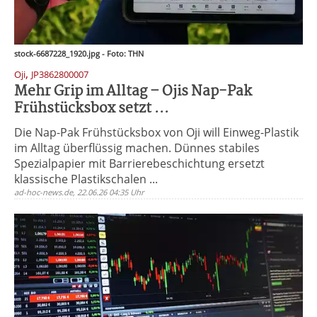
stock-6687228_1920.jpg - Foto: THN
,
Oji
JP3862800007
Mehr Grip im Alltag – Ojis Nap-Pak
Frühstücksbox setzt ...
Die Nap-Pak Frühstücksbox von Oji will Einweg-Plastik
im Alltag überflüssig machen. Dünnes stabiles
Spezialpapier mit Barrierebeschichtung ersetzt
klassische Plastikschalen ...
ad-hoc-news.de, 22.06.26 04:35 Uhr