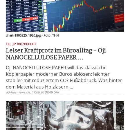
chart-1905225_1920.jpg - Foto: THN
,
Oji
JP3862800007
Leiser Kraftprotz im Büroalltag - Oji
NANOCELLULOSE PAPER ...
Oji NANOCELLULOSE PAPER will das klassische
Kopierpapier moderner Büros ablösen: leichter
stabiler mit reduziertem CO?-Fußabdruck. Was hinter
dem Material aus Holzfasern ...
ad-hoc-news.de, 17.06.26 09:49 Uhr