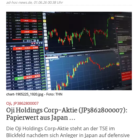
ad-hoc-news.de, 01.06.26 00:38 Uhr
chart-1905225_1920.jpg - Foto: THN
,
Oji
JP3862800007
Oji Holdings Corp-Aktie (JP3862800007):
Papierwert aus Japan ...
Die Oji Holdings Corp-Aktie steht an der TSE im
Blickfeld nachdem sich Anleger in Japan auf defensive