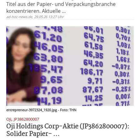
Titel aus der Papier- und Verpackungsbranche
konzentrieren. Aktuelle ...
ad-hoc-news.de, 29.05.26 13:27 Uhr
entrepreneur-3972324_1920.jpg - Foto: THN
,
Oji
JP3862800007
Oji Holdings Corp-Aktie (JP3862800007):
Solider Papier- ...