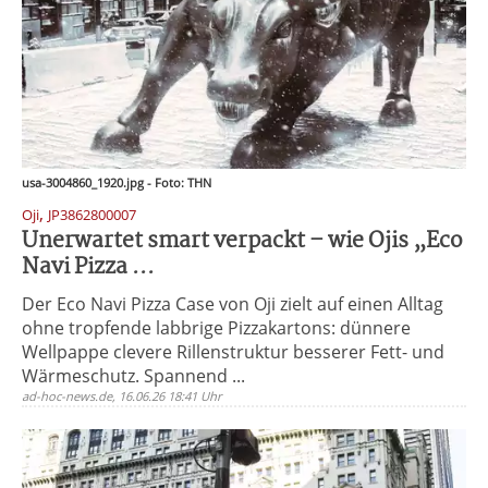
usa-3004860_1920.jpg - Foto: THN
,
Oji
JP3862800007
Unerwartet smart verpackt – wie Ojis „Eco
Navi Pizza ...
Der Eco Navi Pizza Case von Oji zielt auf einen Alltag
ohne tropfende labbrige Pizzakartons: dünnere
Wellpappe clevere Rillenstruktur besserer Fett- und
Wärmeschutz. Spannend ...
ad-hoc-news.de, 16.06.26 18:41 Uhr