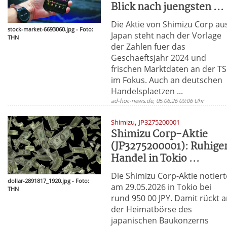
Blick nach juengsten ...
Die Aktie von Shimizu Corp au
stock-market-6693060.jpg - Foto:
Japan steht nach der Vorlage
THN
der Zahlen fuer das
Geschaeftsjahr 2024 und
frischen Marktdaten an der T
im Fokus. Auch an deutschen
Handelsplaetzen ...
ad-hoc-news.de, 05.06.26 09:06 Uhr
,
Shimizu
JP3275200001
Shimizu Corp-Aktie
(JP3275200001): Ruhige
Handel in Tokio ...
Die Shimizu Corp-Aktie notiert
dollar-2891817_1920.jpg - Foto:
am 29.05.2026 in Tokio bei
THN
rund 950 00 JPY. Damit rückt 
der Heimatbörse des
japanischen Baukonzerns