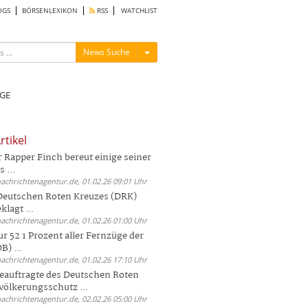
OGS
BÖRSENLEXIKON
RSS
WATCHLIST
Menü ein-/ausblenden
News Suche
GE
rtikel
Rapper Finch bereut einige seiner
 ...
nachrichtenagentur.de, 01.02.26 09:01 Uhr
 Deutschen Roten Kreuzes (DRK)
lagt ...
nachrichtenagentur.de, 01.02.26 01:00 Uhr
r 52 1 Prozent aller Fernzüge der
) ...
nachrichtenagentur.de, 01.02.26 17:10 Uhr
auftragte des Deutschen Roten
völkerungsschutz ...
nachrichtenagentur.de, 02.02.26 05:00 Uhr