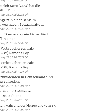
.de, 24.07.26 06:00 Uhr
drich Merz (CDU) hat die
hi-Miliz ...
.de, 23.07.26 21:33 Uhr
griff in einer Bank im
weg haben Spezialkräfte ...
.de, 23.07.26 18:46 Uhr
 am Donnerstag ein Mann durch
 in einer ...
.de, 23.07.26 17:42 Uhr
s Verbraucherzentrale
ZBV) Ramona Pop ...
.de, 23.07.26 17:21 Uhr
s Verbraucherzentrale
ZBV) Ramona Pop ...
.de, 23.07.26 17:21 Uhr
zubildenden in Deutschland sind
g zufrieden. ...
.de, 23.07.26 13:04 Uhr
 rund 1 62 Millionen
n Deutschland ...
.de, 23.07.26 08:19 Uhr
den während der Hitzewelle vom 17.
.de, 22.07.26 23:03 Uhr