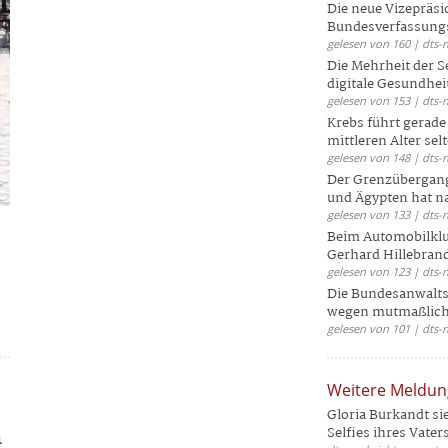
Die neue Vizepräsi
Bundesverfassungs
gelesen von 160 | dts-
Die Mehrheit der S
digitale Gesundhei
gelesen von 153 | dts-
Krebs führt gerad
mittleren Alter selt
gelesen von 148 | dts-
Der Grenzübergang
und Ägypten hat na
gelesen von 133 | dts-
Beim Automobilklu
Gerhard Hillebrand
gelesen von 123 | dts-
Die Bundesanwalts
wegen mutmaßliche
gelesen von 101 | dts-
Weitere Meldu
Gloria Burkandt si
m
Selfies ihres Vaters 