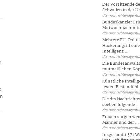
Der Vorsitzende d
Schwulen in der Un
dts-nachrichtenagentur
Bundeskanzler Fri
Mittwochnachmitta
dts-nachrichtenagentur
Mehrere EU-Politi
Hackerangriff ein
Intelligenz ...
dts-nachrichtenagentur
h
Die Bundesanwalts
mutmaßlichen Köpfe
dts-nachrichtenagentur
Künstliche Intellig
festen Bestandteil .
s
dts-nachrichtenagentur
en
Die dts Nachrichten
soeben folgende ...
dts-nachrichtenagentur
Frauen sorgen weite
Männer und der ...
dts-nachrichtenagentur
Insgesamt 1.571 Wi