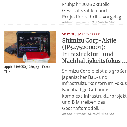
Frühjahr 2026 aktuelle
Geschäftszahlen und
Projektfortschritte vorgelegt ..
ad-hoc-news.de, 22.05.26 06:16 Uhr
,
Shimizu
JP3275200001
Shimizu Corp-Aktie
(JP3275200001):
Infrastruktur- und
Nachhaltigkeitsfokus ..
apple-6498050_1920.jpg - Foto:
Shimizu Corp bleibt als großer
THN
japanischer Bau- und
Infrastrukturkonzern im Fokus
Nachhaltige Gebäude
komplexe Infrastrukturprojek
und BIM treiben das
Geschäftsmodell. ...
ad-hoc-news.de, 18.05.26 14:54 Uhr