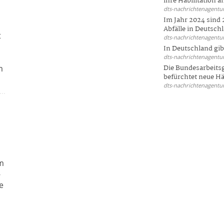
ihre Habilitation an
dts-nachrichtenagentur
Im Jahr 2024 sind 
Abfälle in Deutschl
t
dts-nachrichtenagentur
In Deutschland gi
dts-nachrichtenagentur
m
Die Bundesarbeit
befürchtet neue Här
dts-nachrichtenagentur
im
-
e