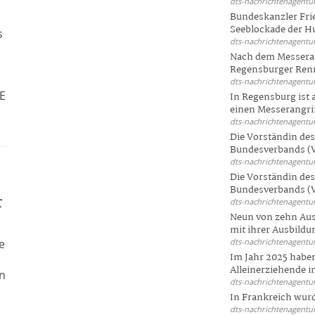
dts-nachrichtenagentur
Bundeskanzler Frie
Seeblockade der Hut
s
dts-nachrichtenagentur
Nach dem Messeran
Regensburger Renn
dts-nachrichtenagentur
SE
In Regensburg ist
einen Messerangriff
dts-nachrichtenagentur
Die Vorständin de
Bundesverbands (V
dts-nachrichtenagentur
Die Vorständin de
Bundesverbands (V
r
dts-nachrichtenagentur
Neun von zehn Aus
mit ihrer Ausbildun
e
dts-nachrichtenagentur
Im Jahr 2025 haben
Alleinerziehende i
an
dts-nachrichtenagentur
In Frankreich wur
dts-nachrichtenagentur