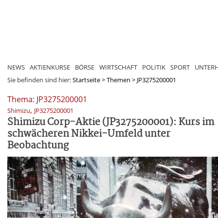
NEWS
AKTIENKURSE
BÖRSE
WIRTSCHAFT
POLITIK
SPORT
UNTER
Sie befinden sind hier:
Startseite
>
Themen
>
JP3275200001
Thema: JP3275200001
,
Shimizu
JP3275200001
Shimizu Corp-Aktie (JP3275200001): Kurs im
schwächeren Nikkei-Umfeld unter
Beobachtung