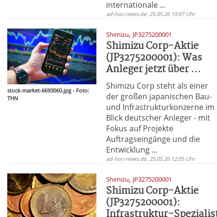
internationale ...
ad-hoc-news.de, 25.05.26 19:07 Uhr
,
Shimizu
JP3275200001
Shimizu Corp-Aktie
(JP3275200001): Was
Anleger jetzt über ...
Shimizu Corp steht als einer
stock-market-6693060.jpg - Foto:
der großen japanischen Bau-
THN
und Infrastrukturkonzerne im
Blick deutscher Anleger - mit
Fokus auf Projekte
Auftragseingänge und die
Entwicklung ...
ad-hoc-news.de, 25.05.26 12:05 Uhr
,
Shimizu
JP3275200001
Shimizu Corp-Aktie
(JP3275200001):
Infrastruktur-Spezialis