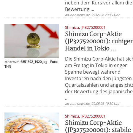
neben dem Kurs vor allem die
Bewertung ...
ad-hoc-news.de, 29.05.26 23:19 Uhr
,
Shimizu
JP3275200001
Shimizu Corp-Aktie
(JP3275200001): ruhiger
Handel in Tokio ...
Die Shimizu Corp-Aktie hat sic
ethereum-6851392_1920.jpg - Foto:
am Freitag in Tokio in enger
THN
Spanne bewegt während
Investoren nach den jüngsten
Quartalszahlen und angesicht
der Bewertung des japanisch
...
ad-hoc-news.de, 29.05.26 10:30 Uhr
,
Shimizu
JP3275200001
Shimizu Corp-Aktie
(JP3275200001): stabile