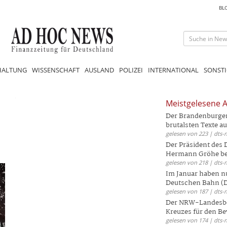
BL
HALTUNG
WISSENSCHAFT
AUSLAND
POLIZEI
INTERNATIONAL
SONSTI
Meistgelesene A
Der Brandenburger 
brutalsten Texte aus
gelesen von 223 | dts-
Der Präsident des
Hermann Gröhe bek
gelesen von 218 | dts-
Im Januar haben nu
Deutschen Bahn (DB
gelesen von 187 | dts-
Der NRW-Landesbe
Kreuzes für den Be
gelesen von 174 | dts-