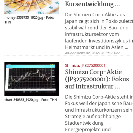
Kursentwicklung ...
Die Shimizu Corp-Aktie aus
money-5338733_1920.jpg - Foto:
Japan zeigt sich in Tokio zuletz
THN
stabil während der Bau- und
Infrastruktursektor vom
laufenden Investitionszyklus i
Heimatmarkt und in Asien ...
ad-hoc-news.de, 28.05.26 19:22 Uhr
,
Shimizu
JP3275200001
Shimizu Corp-Aktie
(JP3275200001): Fokus
auf Infrastruktur ...
Die Shimizu Corp-Aktie steht 
chart-840333_1920.jpg - Foto: THN
Fokus weil der japanische Bau
und Infrastrukturkonzern sein
Strategie auf nachhaltige
Stadtentwicklung
Energieprojekte und