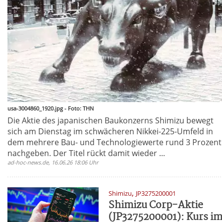
usa-3004860_1920.jpg - Foto: THN
Die Aktie des japanischen Baukonzerns Shimizu bewegt
sich am Dienstag im schwächeren Nikkei-225-Umfeld in
dem mehrere Bau- und Technologiewerte rund 3 Prozent
nachgeben. Der Titel rückt damit wieder ...
ad-hoc-news.de, 16.06.26 18:06 Uhr
,
Shimizu
JP3275200001
Shimizu Corp-Aktie
(JP3275200001): Kurs i