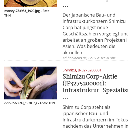
...
money-733983_1920.jpg - Foto:
Der japanische Bau- und
THN
Infrastrukturkonzern Shimizu
Corp hat jüngst neue
Geschäftszahlen vorgelegt un
arbeitet an großen Projekten 
Asien. Was bedeuten die
aktuellen ...
ad-hoc-news.de, 22.05.26 09:58 Uhr
,
Shimizu
JP3275200001
Shimizu Corp-Aktie
(JP3275200001):
Infrastruktur-Spezialis
...
don-3565699_1920.jpg - Foto: THN
Shimizu Corp steht als
japanischer Bau- und
Infrastrukturkonzern im Foku
nachdem das Unternehmen i