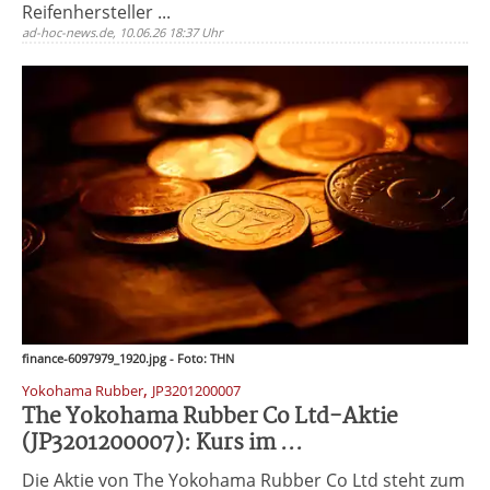
Reifenhersteller ...
ad-hoc-news.de, 10.06.26 18:37 Uhr
finance-6097979_1920.jpg - Foto: THN
,
Yokohama Rubber
JP3201200007
The Yokohama Rubber Co Ltd-Aktie
(JP3201200007): Kurs im ...
Die Aktie von The Yokohama Rubber Co Ltd steht zum