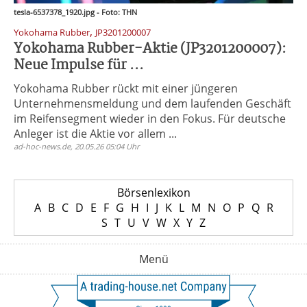
tesla-6537378_1920.jpg - Foto: THN
,
Yokohama Rubber
JP3201200007
Yokohama Rubber-Aktie (JP3201200007):
Neue Impulse für ...
Yokohama Rubber rückt mit einer jüngeren
Unternehmensmeldung und dem laufenden Geschäft
im Reifensegment wieder in den Fokus. Für deutsche
Anleger ist die Aktie vor allem ...
ad-hoc-news.de, 20.05.26 05:04 Uhr
Börsenlexikon
A
B
C
D
E
F
G
H
I
J
K
L
M
N
O
P
Q
R
S
T
U
V
W
X
Y
Z
Menü