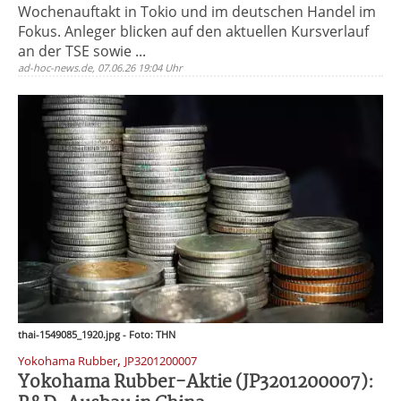
Wochenauftakt in Tokio und im deutschen Handel im
Fokus. Anleger blicken auf den aktuellen Kursverlauf
an der TSE sowie ...
ad-hoc-news.de, 07.06.26 19:04 Uhr
thai-1549085_1920.jpg - Foto: THN
,
Yokohama Rubber
JP3201200007
Yokohama Rubber-Aktie (JP3201200007):