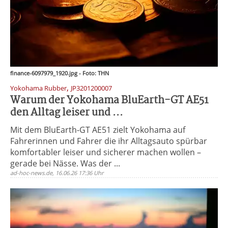
finance-6097979_1920.jpg - Foto: THN
,
Yokohama Rubber
JP3201200007
Warum der Yokohama BluEarth-GT AE51
den Alltag leiser und ...
Mit dem BluEarth-GT AE51 zielt Yokohama auf
Fahrerinnen und Fahrer die ihr Alltagsauto spürbar
komfortabler leiser und sicherer machen wollen –
gerade bei Nässe. Was der ...
ad-hoc-news.de, 16.06.26 17:36 Uhr