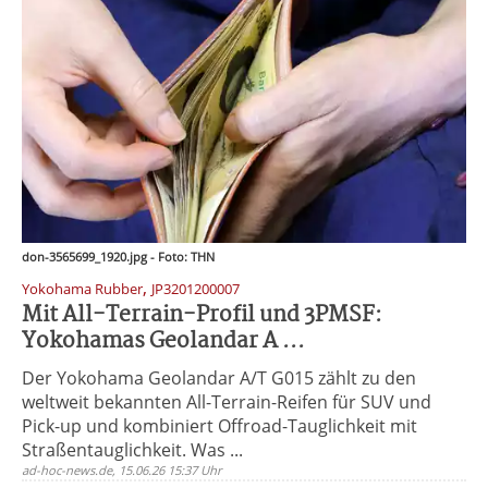
don-3565699_1920.jpg - Foto: THN
,
Yokohama Rubber
JP3201200007
Mit All-Terrain-Profil und 3PMSF:
Yokohamas Geolandar A ...
Der Yokohama Geolandar A/T G015 zählt zu den
weltweit bekannten All-Terrain-Reifen für SUV und
Pick-up und kombiniert Offroad-Tauglichkeit mit
Straßentauglichkeit. Was ...
ad-hoc-news.de, 15.06.26 15:37 Uhr