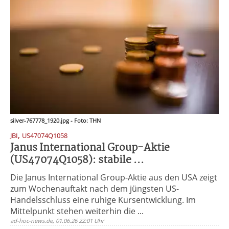
silver-767778_1920.jpg - Foto: THN
,
JBI
US47074Q1058
Janus International Group-Aktie
(US47074Q1058): stabile ...
Die Janus International Group-Aktie aus den USA zeigt
zum Wochenauftakt nach dem jüngsten US-
Handelsschluss eine ruhige Kursentwicklung. Im
Mittelpunkt stehen weiterhin die ...
ad-hoc-news.de, 01.06.26 22:01 Uhr