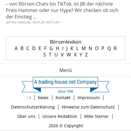
– von Börsen-Chats bis TikTok. Ist JBI der nächste
Preis-Hammer oder nur Hype? Wir checken ob sich
der Einstieg ...
ad-hoc-news.de, 18.01.26 18:57 Uhr
Börsenlexikon
A
B
C
D
E
F
G
H
I
J
K
L
M
N
O
P
Q
R
S
T
U
V
W
X
Y
Z
Menü
|
|
|
|
|
i
News
Kontakt
Impressum
|
|
Datenschutzerklärung
Hinweise zum Datenschutz
|
|
|
Über uns
Unsere Redaktion
Mike Steiner
2026 © Copyright