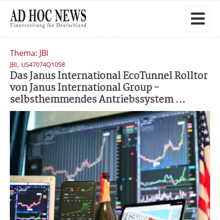
Thema: JBI
,
JBI
US47074Q1058
Das Janus International EcoTunnel Rolltor
von Janus International Group -
selbsthemmendes Antriebssystem ...