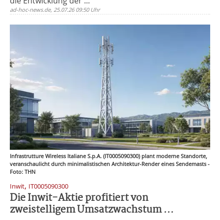
die Entwicklung der ...
ad-hoc-news.de, 25.07.26 09:50 Uhr
Infrastrutture Wireless Italiane S.p.A. (IT0005090300) plant moderne Standorte,
veranschaulicht durch minimalistischen Architektur-Render eines Sendemasts -
Foto: THN
,
Inwit
IT0005090300
Die Inwit-Aktie profitiert von
zweistelligem Umsatzwachstum ...