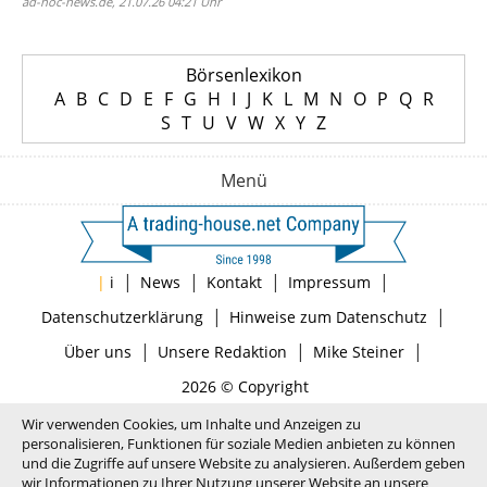
ad-hoc-news.de, 21.07.26 04:21 Uhr
Börsenlexikon
A
B
C
D
E
F
G
H
I
J
K
L
M
N
O
P
Q
R
S
T
U
V
W
X
Y
Z
Menü
|
|
|
|
|
i
News
Kontakt
Impressum
|
|
Datenschutzerklärung
Hinweise zum Datenschutz
|
|
|
Über uns
Unsere Redaktion
Mike Steiner
2026 © Copyright
Wir verwenden Cookies, um Inhalte und Anzeigen zu
personalisieren, Funktionen für soziale Medien anbieten zu können
und die Zugriffe auf unsere Website zu analysieren. Außerdem geben
wir Informationen zu Ihrer Nutzung unserer Website an unsere