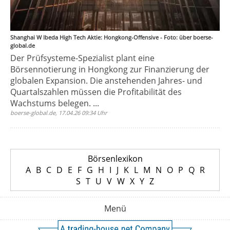
Shanghai W Ibeda High Tech Aktie: Hongkong-Offensive - Foto: über boerse-
global.de
Der Prüfsysteme-Spezialist plant eine
Börsennotierung in Hongkong zur Finanzierung der
globalen Expansion. Die anstehenden Jahres- und
Quartalszahlen müssen die Profitabilität des
Wachstums belegen. ...
boerse-global.de, 17.04.26 09:34 Uhr
Börsenlexikon
A
B
C
D
E
F
G
H
I
J
K
L
M
N
O
P
Q
R
S
T
U
V
W
X
Y
Z
Menü