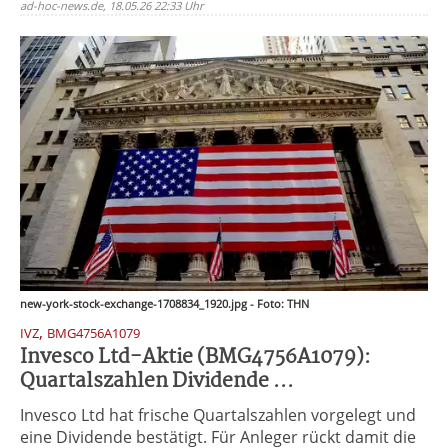
ad-hoc-news.de, 18.05.26 22:33 Uhr
new-york-stock-exchange-1708834_1920.jpg - Foto: THN
,
IVZ
BMG4756A1079
Invesco Ltd-Aktie (BMG4756A1079):
Quartalszahlen Dividende ...
Invesco Ltd hat frische Quartalszahlen vorgelegt und
eine Dividende bestätigt. Für Anleger rückt damit die