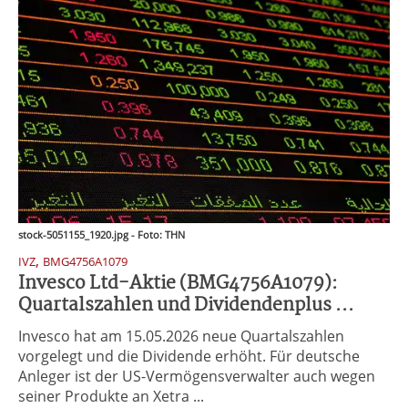
stock-5051155_1920.jpg - Foto: THN
,
IVZ
BMG4756A1079
Invesco Ltd-Aktie (BMG4756A1079):
Quartalszahlen und Dividendenplus ...
Invesco hat am 15.05.2026 neue Quartalszahlen
vorgelegt und die Dividende erhöht. Für deutsche
Anleger ist der US-Vermögensverwalter auch wegen
seiner Produkte an Xetra ...