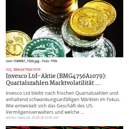
coin-1549061_1920.jpg - Foto: THN
,
IVZ
BMG4756A1079
Invesco Ltd-Aktie (BMG4756A1079):
Quartalszahlen Marktvolatilität ...
Invesco Ltd bleibt nach frischen Quartalszahlen und
anhaltend schwankungsanfälligen Märkten im Fokus.
Wie entwickelt sich das Geschäft des US-
Vermögensverwalters und welche ...
ad-hoc-news.de, 20.05.26 22:02 Uhr