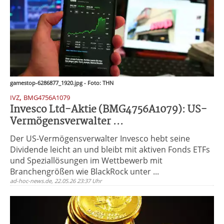
gamestop-6286877_1920.jpg - Foto: THN
,
IVZ
BMG4756A1079
Invesco Ltd-Aktie (BMG4756A1079): US-
Vermögensverwalter ...
Der US-Vermögensverwalter Invesco hebt seine
Dividende leicht an und bleibt mit aktiven Fonds ETFs
und Speziallösungen im Wettbewerb mit
Branchengrößen wie BlackRock unter ...
ad-hoc-news.de, 22.05.26 23:37 Uhr