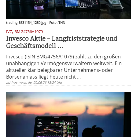
trading-6531134_1280.jpg - Foto: THN
,
IVZ
BMG4756A1079
Invesco Aktie - Langfriststrategie und
Geschäftsmodell ...
Invesco (ISIN BMG4756A1079) zählt zu den großen
unabhängigen Vermögensverwaltern weltweit. Ein
aktueller klar belegbarer Unternehmens- oder
Börsenanlass liegt heute nicht ...
ad-hoc-news.de, 20.06.26 13:24 Uhr