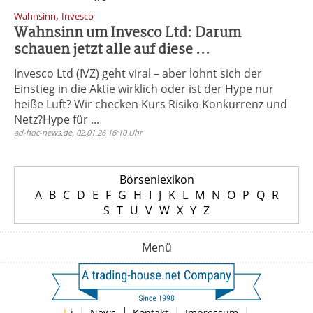
,
Wahnsinn
Invesco
Wahnsinn um Invesco Ltd: Darum
schauen jetzt alle auf diese ...
Invesco Ltd (IVZ) geht viral – aber lohnt sich der
Einstieg in die Aktie wirklich oder ist der Hype nur
heiße Luft? Wir checken Kurs Risiko Konkurrenz und
Netz?Hype für ...
ad-hoc-news.de, 02.01.26 16:10 Uhr
Börsenlexikon
A
B
C
D
E
F
G
H
I
J
K
L
M
N
O
P
Q
R
S
T
U
V
W
X
Y
Z
Menü
|
|
|
|
|
i
News
Kontakt
Impressum