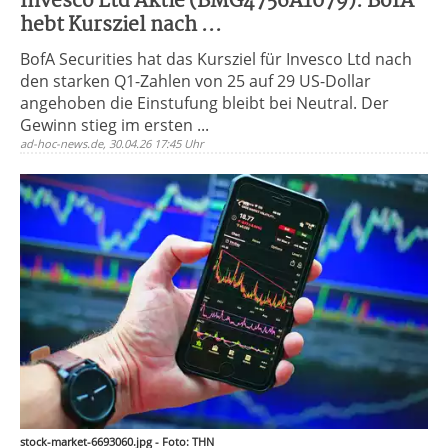
Invesco Ltd Aktie (BMG4756A1079): BofA
hebt Kursziel nach ...
BofA Securities hat das Kursziel für Invesco Ltd nach
den starken Q1-Zahlen von 25 auf 29 US-Dollar
angehoben die Einstufung bleibt bei Neutral. Der
Gewinn stieg im ersten ...
ad-hoc-news.de, 30.04.26 17:45 Uhr
stock-market-6693060.jpg - Foto: THN