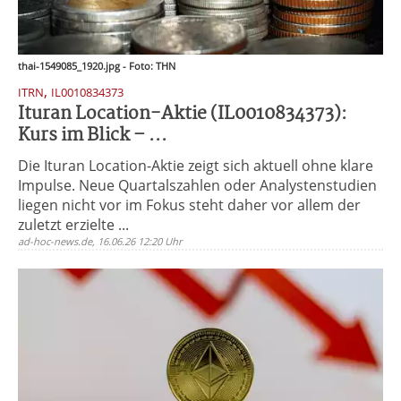
thai-1549085_1920.jpg - Foto: THN
,
ITRN
IL0010834373
Ituran Location-Aktie (IL0010834373):
Kurs im Blick – ...
Die Ituran Location-Aktie zeigt sich aktuell ohne klare
Impulse. Neue Quartalszahlen oder Analystenstudien
liegen nicht vor im Fokus steht daher vor allem der
zuletzt erzielte ...
ad-hoc-news.de, 16.06.26 12:20 Uhr