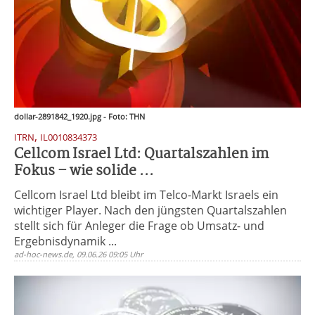
dollar-2891842_1920.jpg - Foto: THN
,
ITRN
IL0010834373
Cellcom Israel Ltd: Quartalszahlen im
Fokus – wie solide ...
Cellcom Israel Ltd bleibt im Telco-Markt Israels ein
wichtiger Player. Nach den jüngsten Quartalszahlen
stellt sich für Anleger die Frage ob Umsatz- und
Ergebnisdynamik ...
ad-hoc-news.de, 09.06.26 09:05 Uhr