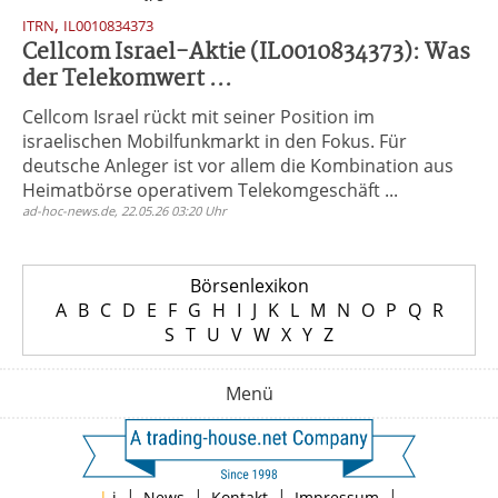
,
ITRN
IL0010834373
Cellcom Israel-Aktie (IL0010834373): Was
der Telekomwert ...
Cellcom Israel rückt mit seiner Position im
israelischen Mobilfunkmarkt in den Fokus. Für
deutsche Anleger ist vor allem die Kombination aus
Heimatbörse operativem Telekomgeschäft ...
ad-hoc-news.de, 22.05.26 03:20 Uhr
Börsenlexikon
A
B
C
D
E
F
G
H
I
J
K
L
M
N
O
P
Q
R
S
T
U
V
W
X
Y
Z
Menü
|
|
|
|
|
i
News
Kontakt
Impressum