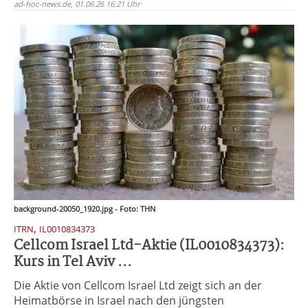
ad-hoc-news.de, 01.06.26 16:21 Uhr
background-20050_1920.jpg - Foto: THN
,
ITRN
IL0010834373
Cellcom Israel Ltd-Aktie (IL0010834373):
Kurs in Tel Aviv ...
Die Aktie von Cellcom Israel Ltd zeigt sich an der
Heimatbörse in Israel nach den jüngsten