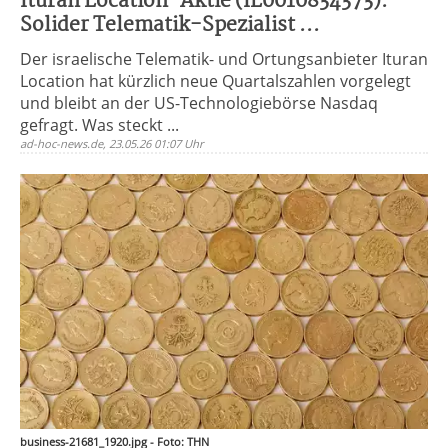
Ituran Location-Aktie (IL0010834373):
Solider Telematik-Spezialist ...
Der israelische Telematik- und Ortungsanbieter Ituran
Location hat kürzlich neue Quartalszahlen vorgelegt
und bleibt an der US-Technologiebörse Nasdaq
gefragt. Was steckt ...
ad-hoc-news.de, 23.05.26 01:07 Uhr
business-21681_1920.jpg - Foto: THN