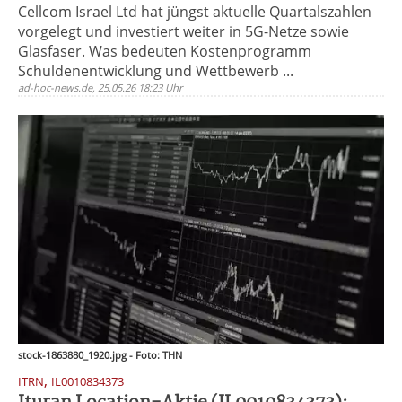
Cellcom Israel Ltd hat jüngst aktuelle Quartalszahlen
vorgelegt und investiert weiter in 5G-Netze sowie
Glasfaser. Was bedeuten Kostenprogramm
Schuldenentwicklung und Wettbewerb ...
ad-hoc-news.de, 25.05.26 18:23 Uhr
stock-1863880_1920.jpg - Foto: THN
,
ITRN
IL0010834373