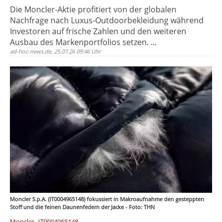
Die Moncler-Aktie profitiert von der globalen
Nachfrage nach Luxus-Outdoorbekleidung während
Investoren auf frische Zahlen und den weiteren
Ausbau des Markenportfolios setzen. ...
ad-hoc-news.de, 25.07.26 09:46 Uhr
Moncler S.p.A. (IT0004965148) fokussiert in Makroaufnahme den gesteppten
Stoff und die feinen Daunenfedern der Jacke - Foto: THN
,
Moncler
IT0004965148