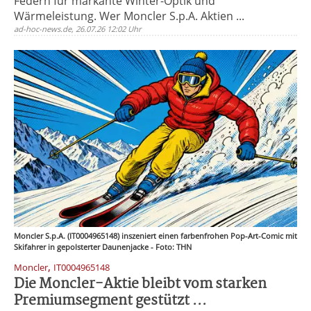
Federn für markante Winter-Optik und
Wärmeleistung. Wer Moncler S.p.A. Aktien ...
ad-hoc-news.de, 26.07.26 12:02 Uhr
Moncler S.p.A. (IT0004965148) inszeniert einen farbenfrohen Pop-Art-Comic mit
Skifahrer in gepolsterter Daunenjacke - Foto: THN
,
Moncler
IT0004965148
Die Moncler-Aktie bleibt vom starken
Premiumsegment gestützt ...