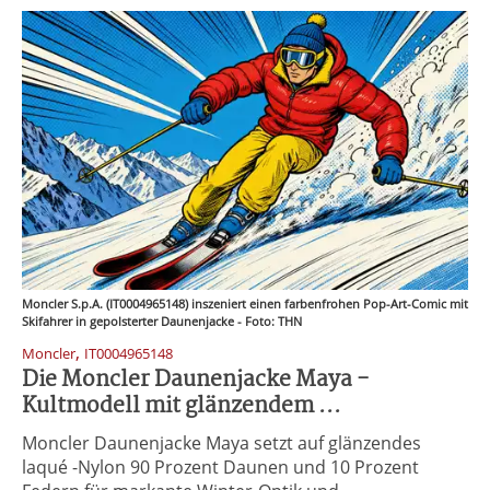
Moncler S.p.A. (IT0004965148) inszeniert einen farbenfrohen Pop-Art-Comic mit
Skifahrer in gepolsterter Daunenjacke - Foto: THN
,
Moncler
IT0004965148
Die Moncler Daunenjacke Maya -
Kultmodell mit glänzendem ...
Moncler Daunenjacke Maya setzt auf glänzendes
laqué -Nylon 90 Prozent Daunen und 10 Prozent