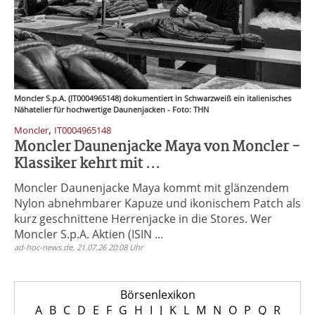
Moncler S.p.A. (IT0004965148) dokumentiert in Schwarzweiß ein italienisches
Nähatelier für hochwertige Daunenjacken - Foto: THN
,
Moncler
IT0004965148
Moncler Daunenjacke Maya von Moncler -
Klassiker kehrt mit ...
Moncler Daunenjacke Maya kommt mit glänzendem
Nylon abnehmbarer Kapuze und ikonischem Patch als
kurz geschnittene Herrenjacke in die Stores. Wer
Moncler S.p.A. Aktien (ISIN ...
ad-hoc-news.de, 21.07.26 20:08 Uhr
Börsenlexikon
A
B
C
D
E
F
G
H
I
J
K
L
M
N
O
P
Q
R