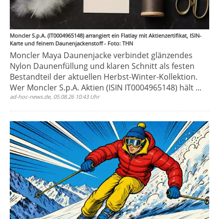
Moncler S.p.A. (IT0004965148) arrangiert ein Flatlay mit Aktienzertifikat, ISIN-
Karte und feinem Daunenjackenstoff - Foto: THN
Moncler Maya Daunenjacke verbindet glänzendes
Nylon Daunenfüllung und klaren Schnitt als festen
Bestandteil der aktuellen Herbst-Winter-Kollektion.
Wer Moncler S.p.A. Aktien (ISIN IT0004965148) hält ...
ad-hoc-news.de, 05.08.26 10:43 Uhr