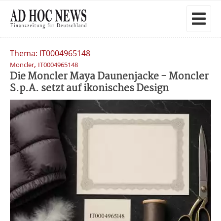
Thema: IT0004965148
,
Moncler
IT0004965148
Die Moncler Maya Daunenjacke - Moncler
S.p.A. setzt auf ikonisches Design