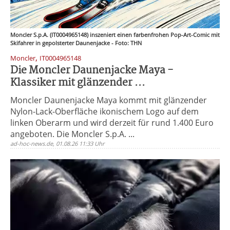
Moncler S.p.A. (IT0004965148) inszeniert einen farbenfrohen Pop-Art-Comic mit
Skifahrer in gepolsterter Daunenjacke - Foto: THN
,
Moncler
IT0004965148
Die Moncler Daunenjacke Maya -
Klassiker mit glänzender ...
Moncler Daunenjacke Maya kommt mit glänzender
Nylon-Lack-Oberfläche ikonischem Logo auf dem
linken Oberarm und wird derzeit für rund 1.400 Euro
angeboten. Die Moncler S.p.A. ...
ad-hoc-news.de, 01.08.26 11:33 Uhr