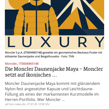
Moncler S.p.A. (IT0004965148) gestaltet ein geometrisches Bauhaus-Poster mit
stilisierter Daunenjacke und Bergsilhouette - Foto: THN
,
Moncler
IT0004965148
Die Moncler Daunenjacke Maya - Moncler
setzt auf ikonisches ...
Moncler Daunenjacke Maya kommt mit glänzendem
Nylon fest angesetzter Kapuze und Leichtdaune-
Füllung als eines der markantesten Kurzmodelle im
Herren-Portfolio. Wer Moncler ...
ad-hoc-news.de, 27.07.26 13:58 Uhr