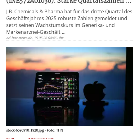
(INE572A01036): Starke Quartalszahlen ...
J.B. Chemicals & Pharma hat für das dritte Quartal des
Geschäftsjahres 2025 robuste Zahlen gemeldet und
setzt seinen Wachstumskurs im Generika- und
Markenarznei-Geschäft ...
ad-hoc-news.de, 15.05.26 04:46 Uhr
stock-6596910_1920.jpg - Foto: THN