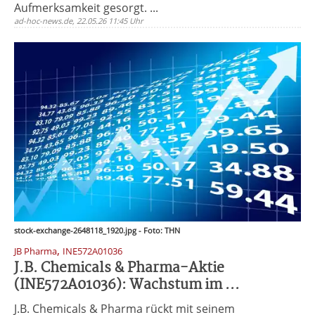
Aufmerksamkeit gesorgt. ...
ad-hoc-news.de, 22.05.26 11:45 Uhr
stock-exchange-2648118_1920.jpg - Foto: THN
,
JB Pharma
INE572A01036
J.B. Chemicals & Pharma-Aktie
(INE572A01036): Wachstum im ...
J.B. Chemicals & Pharma rückt mit seinem