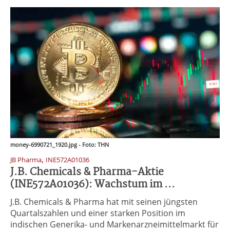
money-6990721_1920.jpg - Foto: THN
,
JB Pharma
INE572A01036
J.B. Chemicals & Pharma-Aktie
(INE572A01036): Wachstum im ...
J.B. Chemicals & Pharma hat mit seinen jüngsten
Quartalszahlen und einer starken Position im
indischen Generika- und Markenarzneimittelmarkt für