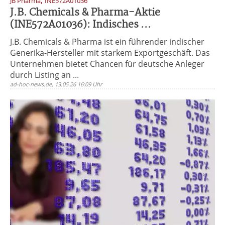
,
JB Pharma
INE572A01036
J.B. Chemicals & Pharma-Aktie
(INE572A01036): Indisches ...
J.B. Chemicals & Pharma ist ein führender indischer
Generika-Hersteller mit starkem Exportgeschäft. Das
Unternehmen bietet Chancen für deutsche Anleger
durch Listing an ...
ad-hoc-news.de, 13.05.26 16:09 Uhr