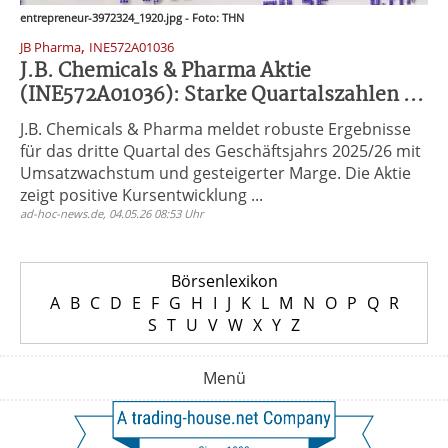
entrepreneur-3972324_1920.jpg - Foto: THN
,
JB Pharma
INE572A01036
J.B. Chemicals & Pharma Aktie
(INE572A01036): Starke Quartalszahlen ...
J.B. Chemicals & Pharma meldet robuste Ergebnisse
für das dritte Quartal des Geschäftsjahrs 2025/26 mit
Umsatzwachstum und gesteigerter Marge. Die Aktie
zeigt positive Kursentwicklung ...
ad-hoc-news.de, 04.05.26 08:53 Uhr
Börsenlexikon
A
B
C
D
E
F
G
H
I
J
K
L
M
N
O
P
Q
R
S
T
U
V
W
X
Y
Z
Menü