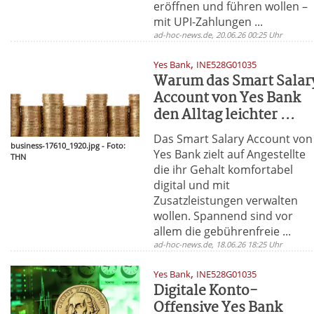
eröffnen und führen wollen –
mit UPI-Zahlungen ...
ad-hoc-news.de, 20.06.26 00:25 Uhr
,
Yes Bank
INE528G01035
Warum das Smart Salar
Account von Yes Bank
den Alltag leichter ...
Das Smart Salary Account von
business-17610_1920.jpg - Foto:
Yes Bank zielt auf Angestellte
THN
die ihr Gehalt komfortabel
digital und mit
Zusatzleistungen verwalten
wollen. Spannend sind vor
allem die gebührenfreie ...
ad-hoc-news.de, 18.06.26 18:25 Uhr
,
Yes Bank
INE528G01035
Digitale Konto-
Offensive Yes Bank