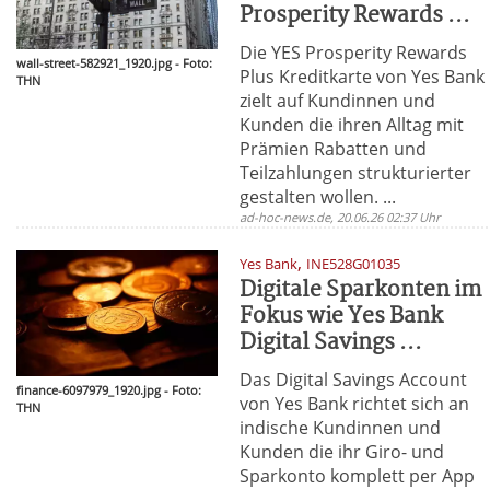
Prosperity Rewards ...
Die YES Prosperity Rewards
wall-street-582921_1920.jpg - Foto:
Plus Kreditkarte von Yes Bank
THN
zielt auf Kundinnen und
Kunden die ihren Alltag mit
Prämien Rabatten und
Teilzahlungen strukturierter
gestalten wollen. ...
ad-hoc-news.de, 20.06.26 02:37 Uhr
,
Yes Bank
INE528G01035
Digitale Sparkonten im
Fokus wie Yes Bank
Digital Savings ...
Das Digital Savings Account
finance-6097979_1920.jpg - Foto:
von Yes Bank richtet sich an
THN
indische Kundinnen und
Kunden die ihr Giro- und
Sparkonto komplett per App