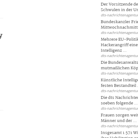
Der Vorsitzende d
Schwulen in der Un
dts-nachrichtenagentur
Bundeskanzler Fri
Mittwochnachmitta
dts-nachrichtenagentur
y
Mehrere EU-Politi
Hackerangriff ein
Intelligenz ...
dts-nachrichtenagentur
Die Bundesanwalts
mutmaßlichen Köpfe
dts-nachrichtenagentur
Künstliche Intellig
festen Bestandteil .
dts-nachrichtenagentur
Die dts Nachrichten
soeben folgende ...
dts-nachrichtenagentur
Frauen sorgen weite
Männer und der ...
dts-nachrichtenagentur
Insgesamt 1.571 Wi