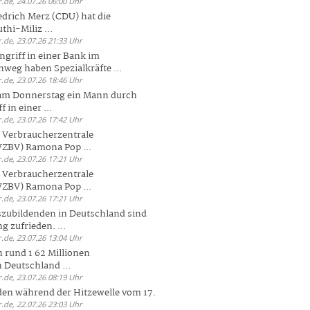
.de, 24.07.26 06:00 Uhr
drich Merz (CDU) hat die
hi-Miliz ...
.de, 23.07.26 21:33 Uhr
griff in einer Bank im
weg haben Spezialkräfte ...
.de, 23.07.26 18:46 Uhr
 am Donnerstag ein Mann durch
 in einer ...
.de, 23.07.26 17:42 Uhr
s Verbraucherzentrale
ZBV) Ramona Pop ...
.de, 23.07.26 17:21 Uhr
s Verbraucherzentrale
ZBV) Ramona Pop ...
.de, 23.07.26 17:21 Uhr
zubildenden in Deutschland sind
g zufrieden. ...
.de, 23.07.26 13:04 Uhr
 rund 1 62 Millionen
n Deutschland ...
.de, 23.07.26 08:19 Uhr
den während der Hitzewelle vom 17.
.de, 22.07.26 23:03 Uhr