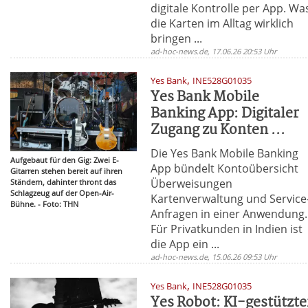
digitale Kontrolle per App. Wa
die Karten im Alltag wirklich
bringen ...
ad-hoc-news.de, 17.06.26 20:53 Uhr
,
Yes Bank
INE528G01035
Yes Bank Mobile
Banking App: Digitaler
Zugang zu Konten ...
Die Yes Bank Mobile Banking
Aufgebaut für den Gig: Zwei E-
App bündelt Kontoübersicht
Gitarren stehen bereit auf ihren
Überweisungen
Ständern, dahinter thront das
Schlagzeug auf der Open-Air-
Kartenverwaltung und Service
Bühne. - Foto: THN
Anfragen in einer Anwendung.
Für Privatkunden in Indien ist
die App ein ...
ad-hoc-news.de, 15.06.26 09:53 Uhr
,
Yes Bank
INE528G01035
Yes Robot: KI-gestützte