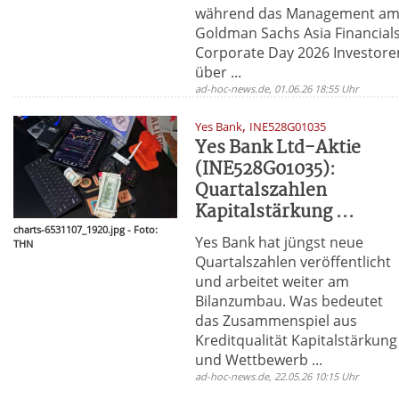
während das Management a
Goldman Sachs Asia Financial
Corporate Day 2026 Investore
über ...
ad-hoc-news.de, 01.06.26 18:55 Uhr
,
Yes Bank
INE528G01035
Yes Bank Ltd-Aktie
(INE528G01035):
Quartalszahlen
Kapitalstärkung ...
charts-6531107_1920.jpg - Foto:
Yes Bank hat jüngst neue
THN
Quartalszahlen veröffentlicht
und arbeitet weiter am
Bilanzumbau. Was bedeutet
das Zusammenspiel aus
Kreditqualität Kapitalstärkung
und Wettbewerb ...
ad-hoc-news.de, 22.05.26 10:15 Uhr