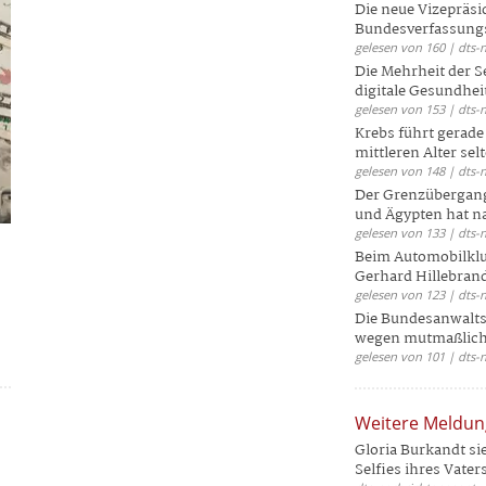
Die neue Vizepräsi
Bundesverfassungs
gelesen von 160 | dts-
Die Mehrheit der S
digitale Gesundhei
gelesen von 153 | dts-
Krebs führt gerad
mittleren Alter selt
gelesen von 148 | dts-
Der Grenzübergang
und Ägypten hat na
gelesen von 133 | dts-
Beim Automobilklu
Gerhard Hillebrand
gelesen von 123 | dts-
Die Bundesanwalts
wegen mutmaßliche
gelesen von 101 | dts-
Weitere Meldu
Gloria Burkandt si
Selfies ihres Vaters 