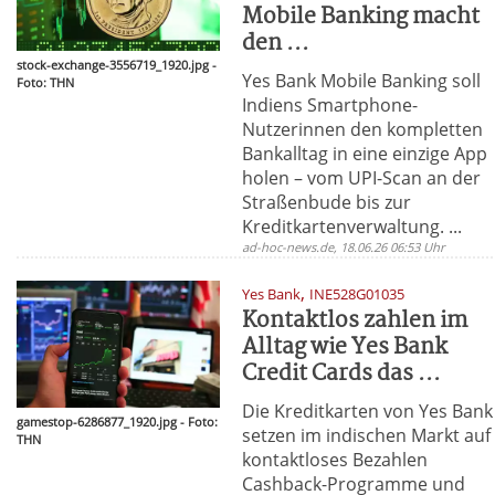
Mobile Banking macht
den ...
stock-exchange-3556719_1920.jpg -
Yes Bank Mobile Banking soll
Foto: THN
Indiens Smartphone-
Nutzerinnen den kompletten
Bankalltag in eine einzige App
holen – vom UPI-Scan an der
Straßenbude bis zur
Kreditkartenverwaltung. ...
ad-hoc-news.de, 18.06.26 06:53 Uhr
,
Yes Bank
INE528G01035
Kontaktlos zahlen im
Alltag wie Yes Bank
Credit Cards das ...
Die Kreditkarten von Yes Bank
gamestop-6286877_1920.jpg - Foto:
setzen im indischen Markt auf
THN
kontaktloses Bezahlen
Cashback-Programme und