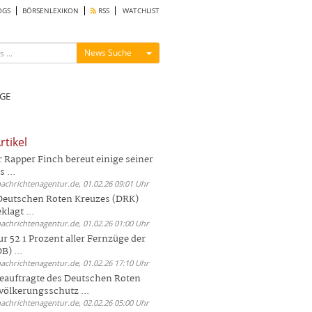
OGS
BÖRSENLEXIKON
RSS
WATCHLIST
Menü ein-/ausblenden
News Suche
GE
rtikel
Rapper Finch bereut einige seiner
 ...
nachrichtenagentur.de, 01.02.26 09:01 Uhr
 Deutschen Roten Kreuzes (DRK)
lagt ...
nachrichtenagentur.de, 01.02.26 01:00 Uhr
r 52 1 Prozent aller Fernzüge der
) ...
nachrichtenagentur.de, 01.02.26 17:10 Uhr
auftragte des Deutschen Roten
völkerungsschutz ...
nachrichtenagentur.de, 02.02.26 05:00 Uhr