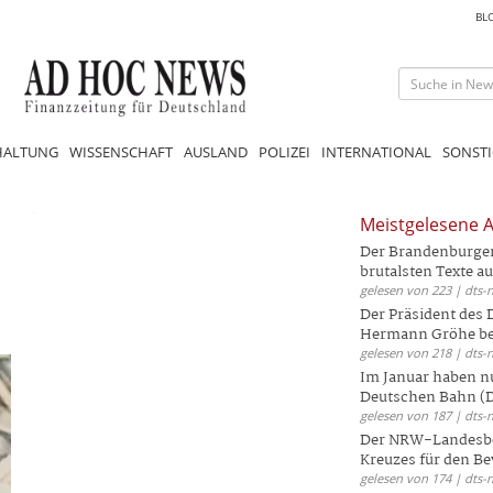
BL
HALTUNG
WISSENSCHAFT
AUSLAND
POLIZEI
INTERNATIONAL
SONSTI
Meistgelesene A
Der Brandenburger 
brutalsten Texte aus
gelesen von 223 | dts-
Der Präsident des
Hermann Gröhe bek
gelesen von 218 | dts-
Im Januar haben nu
Deutschen Bahn (DB
gelesen von 187 | dts-
Der NRW-Landesbe
Kreuzes für den Be
gelesen von 174 | dts-