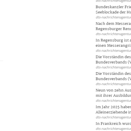
dts-nachrichtenagentur
Bundeskanzler Frie
Seeblockade der Hut
dts-nachrichtenagentur
Nach dem Messeran
Regensburger Renn
dts-nachrichtenagentur
In Regensburg ist
einen Messerangriff
dts-nachrichtenagentur
Die Vorständin de
Bundesverbands (V
dts-nachrichtenagentur
Die Vorständin de
Bundesverbands (V
dts-nachrichtenagentur
Neun von zehn Aus
mit ihrer Ausbildun
dts-nachrichtenagentur
Im Jahr 2025 haben
Alleinerziehende i
dts-nachrichtenagentur
In Frankreich wur
dts-nachrichtenagentur