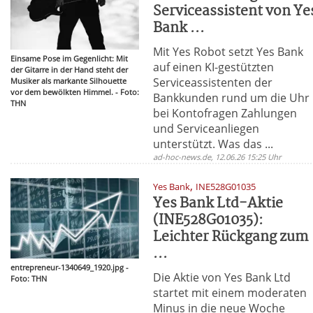
Serviceassistent von Ye
Bank ...
Mit Yes Robot setzt Yes Bank
Einsame Pose im Gegenlicht: Mit
auf einen KI-gestützten
der Gitarre in der Hand steht der
Serviceassistenten der
Musiker als markante Silhouette
vor dem bewölkten Himmel. - Foto:
Bankkunden rund um die Uhr
THN
bei Kontofragen Zahlungen
und Serviceanliegen
unterstützt. Was das ...
ad-hoc-news.de, 12.06.26 15:25 Uhr
,
Yes Bank
INE528G01035
Yes Bank Ltd-Aktie
(INE528G01035):
Leichter Rückgang zum
...
entrepreneur-1340649_1920.jpg -
Die Aktie von Yes Bank Ltd
Foto: THN
startet mit einem moderaten
Minus in die neue Woche