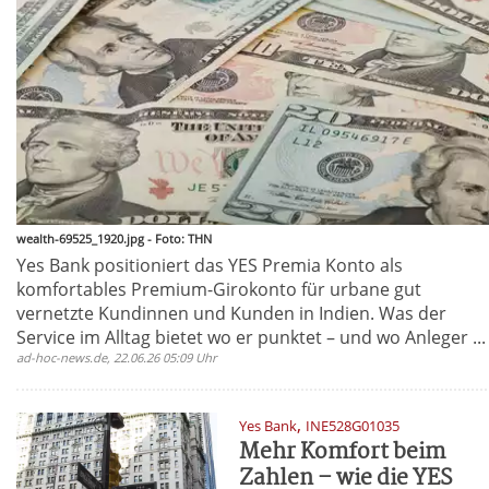
wealth-69525_1920.jpg - Foto: THN
Yes Bank positioniert das YES Premia Konto als
komfortables Premium-Girokonto für urbane gut
vernetzte Kundinnen und Kunden in Indien. Was der
Service im Alltag bietet wo er punktet – und wo Anleger ...
ad-hoc-news.de, 22.06.26 05:09 Uhr
,
Yes Bank
INE528G01035
Mehr Komfort beim
Zahlen – wie die YES