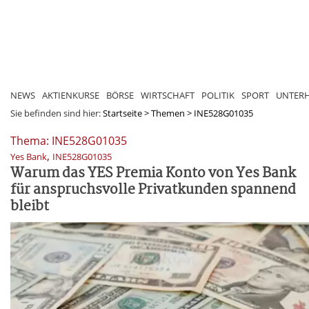
NEWS
AKTIENKURSE
BÖRSE
WIRTSCHAFT
POLITIK
SPORT
UNTER
Sie befinden sind hier:
Startseite
>
Themen
>
INE528G01035
Thema: INE528G01035
,
Yes Bank
INE528G01035
Warum das YES Premia Konto von Yes Bank
für anspruchsvolle Privatkunden spannend
bleibt