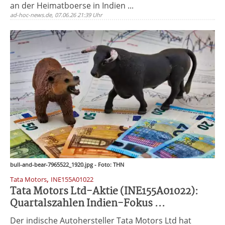
an der Heimatboerse in Indien ...
ad-hoc-news.de, 07.06.26 21:39 Uhr
bull-and-bear-7965522_1920.jpg - Foto: THN
,
Tata Motors
INE155A01022
Tata Motors Ltd-Aktie (INE155A01022):
Quartalszahlen Indien-Fokus ...
Der indische Autohersteller Tata Motors Ltd hat