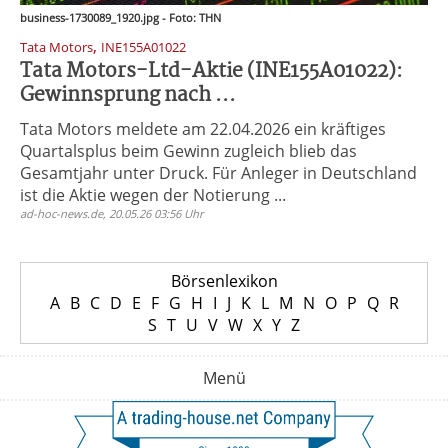
business-1730089_1920.jpg - Foto: THN
,
Tata Motors
INE155A01022
Tata Motors-Ltd-Aktie (INE155A01022):
Gewinnsprung nach ...
Tata Motors meldete am 22.04.2026 ein kräftiges
Quartalsplus beim Gewinn zugleich blieb das
Gesamtjahr unter Druck. Für Anleger in Deutschland
ist die Aktie wegen der Notierung ...
ad-hoc-news.de, 20.05.26 03:56 Uhr
Börsenlexikon
A
B
C
D
E
F
G
H
I
J
K
L
M
N
O
P
Q
R
S
T
U
V
W
X
Y
Z
Menü