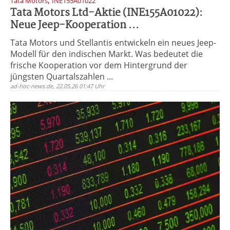
,
Tata Motors
INE155A01022
Tata Motors Ltd-Aktie (INE155A01022):
Neue Jeep-Kooperation ...
Tata Motors und Stellantis entwickeln ein neues Jeep-
Modell für den indischen Markt. Was bedeutet die
frische Kooperation vor dem Hintergrund der
jüngsten Quartalszahlen ...
ad-hoc-news.de, 22.05.26 01:47 Uhr