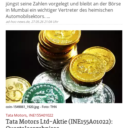
jüngst seine Zahlen vorgelegt und bleibt an der Börse
in Mumbai ein wichtiger Vertreter des heimischen
Automobilsektors. ...
ad-hoc-news.de, 27.05.26 21:04 Uhr
coin-1549061_1920.jpg - Foto: THN
,
Tata Motors
INE155A01022
Tata Motors Ltd-Aktie (INE155A01022):