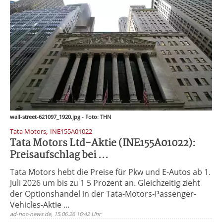
wall-street-621097_1920.jpg - Foto: THN
,
Tata Motors
INE155A01022
Tata Motors Ltd-Aktie (INE155A01022):
Preisaufschlag bei ...
Tata Motors hebt die Preise für Pkw und E-Autos ab 1.
Juli 2026 um bis zu 1 5 Prozent an. Gleichzeitig zieht
der Optionshandel in der Tata-Motors-Passenger-
Vehicles-Aktie ...
ad-hoc-news.de, 15.06.26 16:42 Uhr